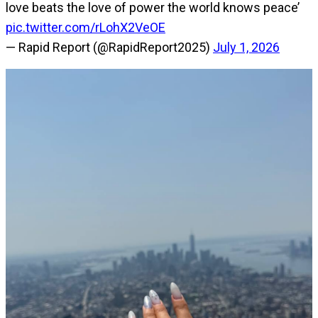
love beats the love of power the world knows peace’
pic.twitter.com/rLohX2VeOE
— Rapid Report (@RapidReport2025)
July 1, 2026