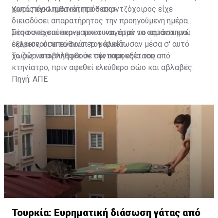
χωρίς εγκληματική πρόθεση».
Κατά πάσα πιθανότητα ο σκαντζόχοιρος είχε
διεισδύσει απαρατήρητος την προηγούμενη ημέρα
μέσα στο σούπερ-μαρκετ και, όταν το κατάστημα
Στη συνέχεια έκανε τον συναγερμό να σημάνει ενώ
έκλεισε, οι υπεύθυνοι τον κλείδωσαν μέσα σ' αυτό
εξερευνούσε το σούπερ-μάρκετ.
χωρίς να αντιληφθούν την παρουσία του.
Το ζώο υποβλήθηκε σε σύντομη εξέταση από
κτηνίατρο, πριν αφεθεί ελεύθερο σώο και αβλαβές.
Πηγή: ΑΠΕ
Τουρκία: Ευρηματική διάσωση γάτας από