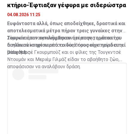
κτήριο-Έφτιαξαν γέφυρα με σιδερώστρα
04.08.2026 11:25
Ευφάνταστα αλλά, όπως αποδείχθηκε, δραστικά και
αποτελεσματικά μέτρα πήραν τρεις γυναίκες στην
Τουρκία όταν αντιλήφθηκαν ότι στην ταράτσα του
Σύμφωνα με τουρκικά μέσα ενημέρωσης η γάτα είχε
διπλανού κτηρίου από το δικό τους είχε παγιδευτεί
παγιδευτεί στην ταράτσα ενός 6όροφου κτηρίου στην
μια γάτα.
πόλη Καρς.
Όταν η Αισέ Γκουρμπούζ και οι φίλες της Τουγκντσέ
Ντουμάν και Μεριέμ Γιλμάζ είδαν το αβοήθητο ζώο,
αποφάσισαν να αναλάβουν δράση.