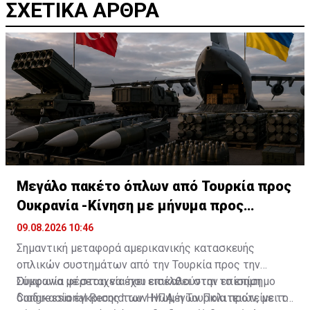
ΣΧΕΤΙΚΑ ΑΡΘΡΑ
Μεγάλο πακέτο όπλων από Τουρκία προς
Ουκρανία -Κίνηση με μήνυμα προς
Μόσχα;
09.08.2026 10:46
Σημαντική μεταφορά αμερικανικής κατασκευής
οπλικών συστημάτων από την Τουρκία προς την
Ουκρανία φέρεται να έχει εισέλθει στην επίσημη
Σύμφωνα με στοιχεία που επικαλούνται το επίσημο
διαδικασία έγκρισης των Ηνωμένων Πολιτειών, με το
Congressional Record των ΗΠΑ
, η Τουρκία προτείνει τη