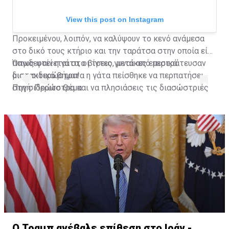
View this post on Instagram
Προκειμένου, λοιπόν, να καλύψουν το κενό ανάμεσα
στο δικό τους κτήριο και την ταράτσα στην οποία είχε
παγιδευτεί η γάτα, οι τρεις γυναίκες επιστράτευσαν
Όπως φαίνεται στο βίντεο, μετά από μερικά
μια... σιδερώστρα!
διστακτικά βήματα η γάτα πείσθηκε να περπατήσει
στη σιδερώστρα και να πλησιάσεις τις διασώστριές
Πηγή: Πρώτο Θέμα
της που την έβαλαν με ασφάλεια στο σπίτι τους.
A post shared by Habertürk TV (@haberturktv)
Ο Τραμπ ανέβαλε επίθεση στο Ιράν -