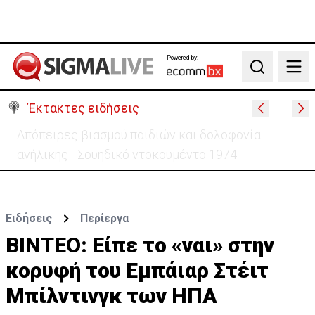
Powered by:
Search
Έκτακτες ειδήσεις
Μεγάλο πακέτο όπλων από Τουρκία προς Ουκρανία
-Κίνηση με μήνυμα προς Μόσχα;
Ειδήσεις
Περίεργα
ΒΙΝΤΕΟ: Είπε το «ναι» στην
κορυφή του Εμπάιαρ Στέιτ
Μπίλντινγκ των ΗΠΑ