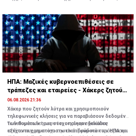
ανατολικά παράλια της χώρας. Τα υδάτινα πάρκα της
Πιονγκγιάνγκ είναι επίσης γεμάτα με επισκέπτες που
αναζητούν λίγη δροσιά.
ΗΠΑ: Μαζικές κυβερνοεπιθέσεις σε
τράπεζες και εταιρείες - Χάκερς ζητούν
λύτρα
06.08.2026 21:36
Χάκερ που ζητούν λύτρα και χρησιμοποιούν
τηλεφωνικές κλήσεις για να παραβιάσουν δεδομένα
των θυμάτων τους στοχοποίησαν δεκάδες
Τα δεδομένα δείχνουν ότι οι χάκερ σχεδίασαν
εξέχοντα χρηματοπιστωτικά ιδρύματα των ΗΠΑ και
ιστότοπους με στόχο την κλοπή κωδικών πρόσβασης