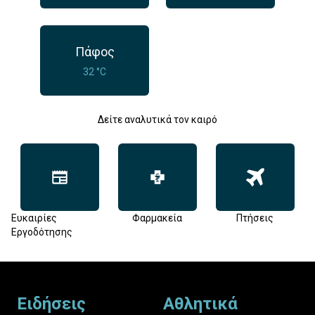
Πάφος
32 °C
Δείτε αναλυτικά τον καιρό
Ευκαιρίες
Φαρμακεία
Πτήσεις
Εργοδότησης
Footer
Ειδήσεις
Αθλητικά