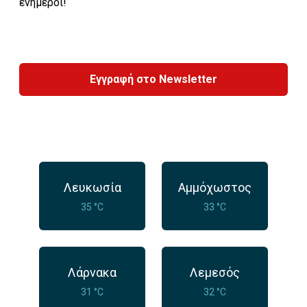
ενήμεροι!
Εγγραφή στο Newsletter
Λευκωσία
Αμμόχωστος
35 °C
33 °C
Λάρνακα
Λεμεσός
31 °C
32 °C