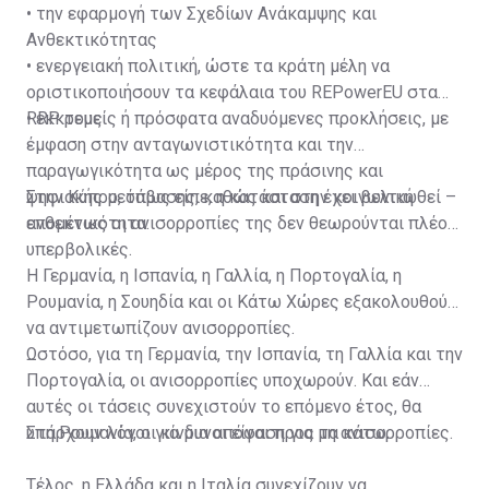
• την εφαρμογή των Σχεδίων Ανάκαμψης και
Ανθεκτικότητας
• ενεργειακή πολιτική, ώστε τα κράτη μέλη να
οριστικοποιήσουν τα κεφάλαια του REPowerEU στα
RRP τους
• εκκρεμείς ή πρόσφατα αναδυόμενες προκλήσεις, με
έμφαση στην ανταγωνιστικότητα και την
παραγωγικότητα ως μέρος της πράσινης και
ψηφιακής μετάβασης, καθώς και στην κοινωνική
Στην Κύπρο, όπως είπε, η κατάσταση έχει βελτιωθεί –
ανθεκτικότητα.
επομένως οι ανισορροπίες της δεν θεωρούνται πλέον
υπερβολικές.
Η Γερμανία, η Ισπανία, η Γαλλία, η Πορτογαλία, η
Ρουμανία, η Σουηδία και οι Κάτω Χώρες εξακολουθούν
να αντιμετωπίζουν ανισορροπίες.
Ωστόσο, για τη Γερμανία, την Ισπανία, τη Γαλλία και την
Πορτογαλία, οι ανισορροπίες υποχωρούν. Και εάν
αυτές οι τάσεις συνεχιστούν το επόμενο έτος, θα
υπάρχουν λόγοι για μια απόφαση για μη ανισορροπίες.
Στη Ρουμανία, οι κίνδυνοι είναι προς τα κάτω.
Τέλος, η Ελλάδα και η Ιταλία συνεχίζουν να