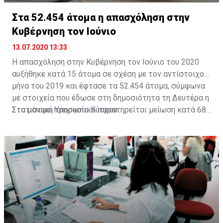
οποιοδήποτε λόγο δεν υπέβαλαν σχετική αίτηση κατά
την περίοδο υποβολής αιτήσεων για τον μήνα Απρίλιο
Στα 52.454 άτομα η απασχόληση στην
2021.
Κυβέρνηση τον Ιούνιο
13.07.2020 13:33
Η απασχόληση στην Κυβέρνηση τον Ιούνιο του 2020
αυξήθηκε κατά 15 άτομα σε σχέση με τον αντίστοιχο
μήνα του 2019 και έφτασε τα 52.454 άτομα, σύμφωνα
με στοιχεία που έδωσε στη δημοσιότητα τη Δευτέρα η
Στατιστική Υπηρεσία Κύπρου.
Στο μόνιμο προσωπικό παρατηρείται μείωση κατά 685
άτομα (-2,4%), από 28.312 σε 27.627 άτομα. Στο
έκτακτο προσωπικό παρατηρείται αύξηση κατά 771
άτομα (5,0%) φθάνοντας τις 16.541 σε σχέση με 15.470
άτομα τον Ιούνιο του 2019.
Σε σχέση με τον Ιούνιο του 2019 παρατηρείται αύξηση
στο προσωπικό της Εκπαιδευτικής Υπηρεσίας (1,3%)
καθώς και στο προσωπικό των Δυνάμεων Ασφαλείας
(0,1%). Και στις τρεις κατηγορίες προσωπικού