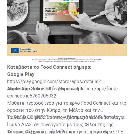
Κατεβάστε το Food
Connect
σήμερα:
Google Play:
https://play.google.com/store/apps/details?
id=com.baseelement.foodconnect
Apple App Store:
https://apps.apple.com/app/food-
connect/id6760706032
Μάθετε περισσότερα για το έργο Food Connect και τις
δράσεις του στην Κύπρο, τη Μάλτα και την
Πορτογαλία μέσα από τις επίσημες σελίδες του έργου
Το FOOD CONNECT συντονίζεται από τον Εκδοτικό
Όμιλο ΔΙΑΣ, σε συνεργασία με τους Φίλοι της Γης
Κύπρου, Φίλοι της Γης Μάλτας, την εταιρεία Base
Το έργο συγχρηματοδοτείται από το Πρόγραμμα LIFE