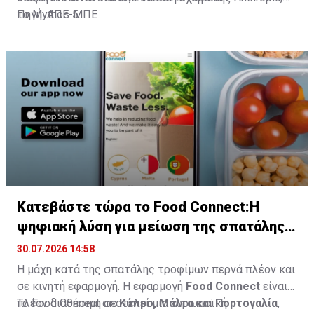
το Mythos 5.
Πηγή: ΑΠΕ-ΜΠΕ
Κατεβάστε τώρα το Food Connect:Η
ψηφιακή λύση για μείωση της σπατάλης
τροφίμων
30.07.2026 14:58
Η μάχη κατά της σπατάλης τροφίμων περνά πλέον και
σε κινητή εφαρμογή. Η εφαρμογή
Food
Connect
είναι
πλέον διαθέσιμη σε
Το Food Connect αποτελεί μια ευρωπαϊκή
Κύπρο, Μάλτα και Πορτογαλία
,