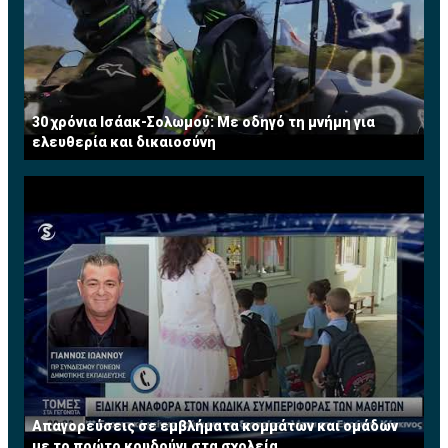
30 χρόνια Ισάακ-Σολωμού: Με οδηγό τη μνήμη για
ελευθερία και δικαιοσύνη
Απαγορεύσεις σε εμβλήματα κομμάτων και ομάδων
με το πρώτο κουδούνι στα σχολεία