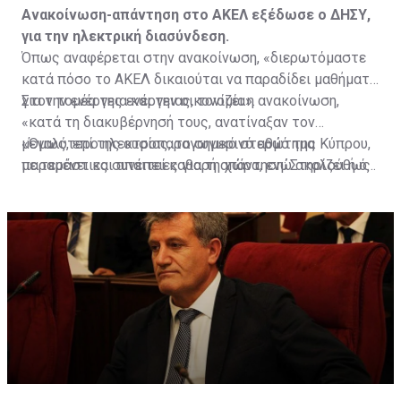
Ανακοίνωση-απάντηση στο ΑΚΕΛ εξέδωσε ο ΔΗΣΥ,
για την ηλεκτρική διασύνδεση.
Όπως αναφέρεται στην ανακοίνωση, «διερωτόμαστε
κατά πόσο το ΑΚΕΛ δικαιούται να παραδίδει μαθήματα
για την ενέργεια και την οικονομία».
Στον τομέα της ενέργειας, τονίζει η ανακοίνωση,
«κατά τη διακυβέρνησή τους, ανατίναξαν τον
μεγαλύτερο ηλεκτροπαραγωγικό σταθμό της Κύπρου,
«Όμως, επί της ουσίας, το σημερινό ερώτημα
με τεράστιες συνέπειες για τη χώρα, ενώ ακολούθως
παραμένει και απαιτεί καθαρή απάντηση: Στηρίζει ή όχι
ανατίναξαν ολόκληρη την Οικονομία».
την υλοποίηση της ηλεκτρικής διασύνδεσης - GSI; Ή,
τελικά, έχει αλλεργία στην οικοδόμηση ισχυρών
στρατηγικών συμμαχιών της Κύπρου με το Ισραήλ και
χώρες της Δύσης;», καταλήγει η ανακοίνωση.