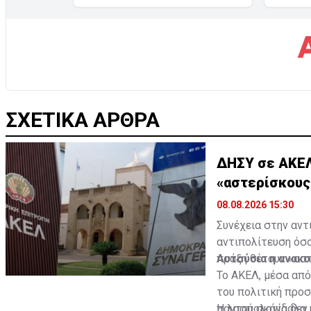
ΣΧΕΤΙΚΑ ΑΡΘΡΑ
ΔΗΣΥ σε ΑΚΕΛ,
«αστερίσκους
08.08.2026 15:30
Συνέχεια στην αντ
αντιπολίτευση όσο
πράξη θέτουν «αστ
Αυτούσια η ανακ
Το ΑΚΕΛ, μέσα από
του πολιτική προσ
παντού σκάνδαλα κ
Η λασπολογία δεν 