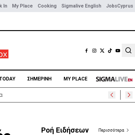
 In
My Place
Cooking
Sigmalive English
JobsCyprus
Sear
TODAY
ΣΗΜΕΡΙΝΗ
MY PLACE
α
Ροή Ειδήσεων
Περισσότερα