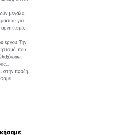
τούν μεγάλα
ημασίας για
 αρνητισμό,
υ έργου. Την
ητισμό, που η
έλιξη του
ί να δώσει
ους
ι στην πράξη.
ήσαμε
ικήσαμε