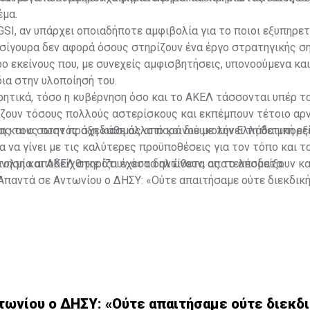
έμα.
 GSI, αν υπάρχει οποιαδήποτε αμφιβολία για το ποιοι εξυπηρε
σίγουρα δεν αφορά όσους στηρίζουν ένα έργο στρατηγικής σ
 εκείνους που, με συνεχείς αμφισβητήσεις, υπονοούμενα και
ια στην υλοποίησή του.
ητικά, τόσο η κυβέρνηση όσο και το ΑΚΕΛ τάσσονται υπέρ το
άζουν τόσους πολλούς αστερίσκους και εκπέμπουν τέτοιο αρν
ς τους στην πράξη κάθε άλλο παρά διευκολύνει τη θετική εξ
η και ο σωστός σχεδιασμός από κοινού με την Ελλάδα μπορε
α να γίνει με τις καλύτερες προϋποθέσεις για τον τόπο και τ
ολμία αποδείχθηκε ότι έχει τα αντίθετα αποτελέσματα.
νηση και ΑΚΕΛ στηρίζουν όσα δηλώνουν, ας το αποδείξουν κα
Απαντά σε Αντωνίου ο ΔΗΣΥ: «Ούτε απαιτήσαμε ούτε διεκδικ
τωνίου ο ΔΗΣΥ: «Ούτε απαιτήσαμε ούτε διεκδ