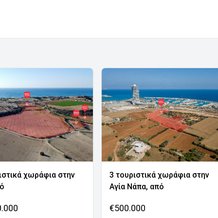
ιστικά χωράφια στην
3 τουριστικά χωράφια στην
νό
Αγία Νάπα, από
0.000
€500.000