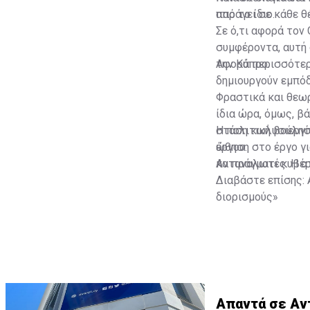
από το ίδιο.
παράγει σε κάθε θ
Σε ό,τι αφορά τον
συμφέροντα, αυτή 
την Κύπρο.
Αφορά περισσότερο
δημιουργούν εμπόδ
Φραστικά και θεωρ
ίδια ώρα, όμως, β
στάση κωλυσιεργία
Η πολιτική βούλησ
έργου.
ώθηση στο έργο γι
καταναλωτές. Η ατ
Αν πράγματι κυβέρ
Διαβάστε επίσης:
διορισμούς»
Απαντά σε Αν