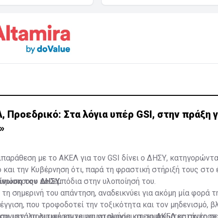
 Προεδρικό: Στα λόγια υπέρ GSI, στην πράξη 
»
ιπαράθεση με το ΑΚΕΛ για τον GSI δίνει ο ΔΗΣΥ, κατηγορώντ
 και την Κυβέρνηση ότι, παρά τη φραστική στήριξή τους στο 
ερίσκους» και εμπόδια στην υλοποίησή του.
οίνωση του ΔΗΣΥ:
 τη σημερινή του απάντηση, αναδεικνύει για ακόμη μία φορά 
έγγιση, που τροφοδοτεί την τοξικότητα και τον μηδενισμό, 
αι μεγάλα συμφέροντα για να αφήσει ατεκμηρίωτες σκιές σε
συνιστά πολιτική επιχειρηματολογία και το ΑΚΕΛ κατάντησε 