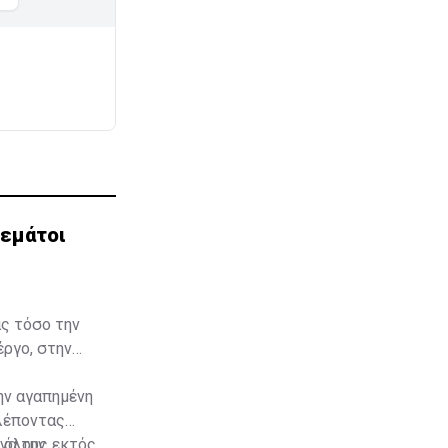
γεμάτοι
ας τόσο την
έργο, στην
την αγαπημένη
βλέποντας
 όλους εκτός
να την