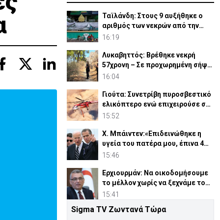
ές
α
Ταϊλάνδη: Στους 9 αυξήθηκε ο
αριθμός των νεκρών από την
επίθεση σε σχολείο
16:19
Λυκαβηττός: Βρέθηκε νεκρή
57χρονη – Σε προχωρημένη σήψη
η σορός
16:04
Γιούτα: Συνετρίβη πυροσβεστικό
ελικόπτερο ενώ επιχειρούσε σε
δασική πυρκαγιά
15:52
Χ. Μπάιντεν:«Επιδεινώθηκε η
υγεία του πατέρα μου, έπινα 4
λίτρα βότκα τη μέρα»
15:46
Ερχιουρμάν: Να οικοδομήσουμε
το μέλλον χωρίς να ξεχνάμε το
παρελθόν
15:41
Sigma TV Ζωντανά Τώρα
Θαλάσσια επιβατική σύνδεση με