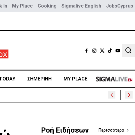
 In
My Place
Cooking
Sigmalive English
JobsCyprus
Sear
TODAY
ΣΗΜΕΡΙΝΗ
MY PLACE
Ροή Ειδήσεων
Περισσότερα