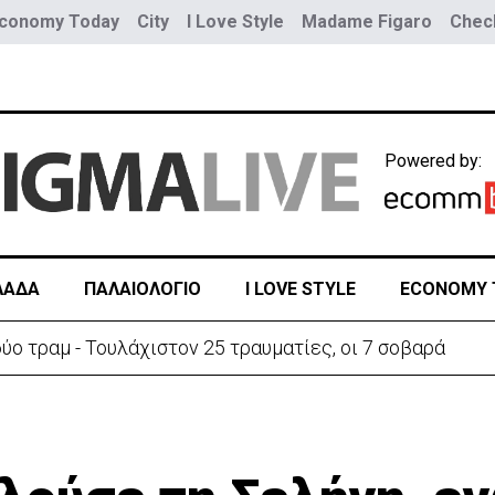
conomy Today
City
I Love Style
Madame Figaro
Check
Powered by:
ΛΑΔΑ
ΠΑΛΑΙΟΛΟΓΙΟ
I LOVE STYLE
ECONOMY 
τικά Συμβούλια των Ημικρατικών Οργανισμών