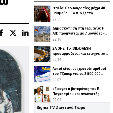
νώ
Ιταλία: Θερμοκρασίες μέχρι 48
βαθμούς - Το πιο ζεστό
καλοκαίρι των 100 χρόνων
22:35
Δημοσκόπηση στη Γερμανία: Η
AfD προηγείται με 7 μονάδες -
Διεύρυνε τη διαφορά
22:19
ΣΑ ΟΗΕ: Το ISIL/DAESH
προσαρμόζεται και ενισχύεται
στην Αφρική - Πώς απειλεί
22:14
Αυτοί είναι οι «χρυσοί» αριθμοί
του Τζόκερ για τα 2.500.000
ευρώ
22:07
«Έφυγε» ο βετεράνος του Β'
Παγκοσμίου και αγωνιστής
ΕΟΚΑ, Παύλος Μ. Κασάπης
22:04
Sigma TV Ζωντανά Τώρα
«Όχι» 9 χωρών σε ισχυρισμό