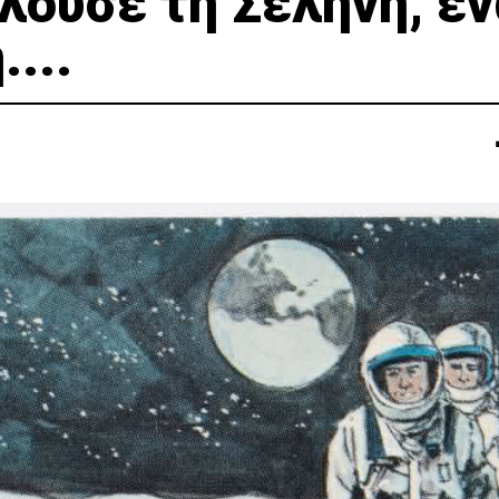
λούσε τη Σελήνη, ε
...