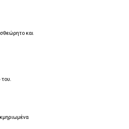
υσθεώρητο και
 του.
εκμηριωμένα