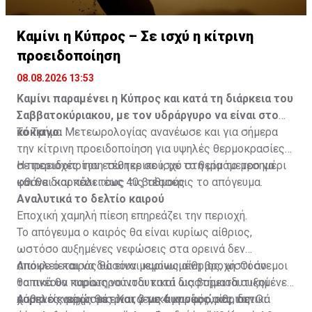
Καμίνι η Κύπρος – Σε ισχύ η κίτρινη
προειδοποίηση
08.08.2026 13:53
Καμίνι παραμένει η Κύπρος και κατά τη διάρκεια του
Σαββατοκύριακου, με τον υδράργυρο να είναι στο
κόκκινο.
Το Τμήμα Μετεωρολογίας ανανέωσε και για σήμερα
την κίτρινη προειδοποίηση για υψηλές θερμοκρασίες
σε περιοχές του εσωτερικού, με το θερμόμετρο να
Η προειδοποίηση τέθηκε σε ισχύ στη μία το μεσημέρι
φθάνει και πάλι τους 40 βαθμούς.
και θα διαρκέσει έως τις τέσσερις το απόγευμα.
Αναλυτικά το δελτίο καιρού
Εποχική χαμηλή πίεση επηρεάζει την περιοχή.
Το απόγευμα ο καιρός θα είναι κυρίως αίθριος,
ωστόσο αυξημένες νεφώσεις στα ορεινά δεν
αποκλείεται να δώσουν μεμονωμένη βροχή. Οι άνεμοι
Απόψε ο καιρός θα είναι κυρίως αίθριος, ωστόσο
θα πνέουν κυρίως νοτιοδυτικοί ως βορειοδυτικοί
τοπικά θα παρατηρούνται κατά διαστήματα αυξημένες
ασθενείς μέχρι μέτριοι, 3 με 4 μποφόρ, και τοπικά
χαμηλές νεφώσεις. Κατά τις αυγινές ώρες, δεν
Αύριο ο καιρός θα είναι γενικά κυρίως αίθριος. Οι