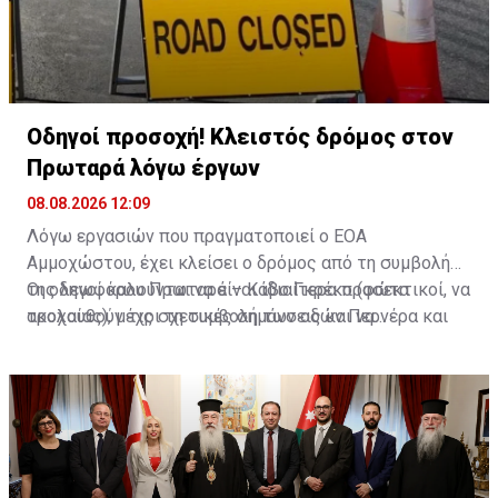
Οδηγοί προσοχή! Κλειστός δρόμος στον
Πρωταρά λόγω έργων
08.08.2026 12:09
Λόγω εργασιών που πραγματοποιεί ο ΕΟΑ
Αμμοχώστου, έχει κλείσει ο δρόμος από τη συμβολή
της λεωφόρου Πρωταρά – Κάβο Γκρέκο (φώτα
Οι οδηγοί καλούνται να είναι ιδιαίτερα προσεκτικοί, να
τροχαίας), μέχρι τη συμβολή των οδών Περνέρα και
ακολουθούν τις σχετικές σημάνσεις και να
Πινιάς.
χρησιμοποιούν εναλλακτικές διαδρομές για την
αποφυγή ταλαιπωρίας.