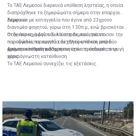
Το ΤΑΕ Λεμεσού διερευνά υπόθεση ληστείας, η οποία
διαπράχθηκε τα ξημερώματα σήμερα στην επαρχία
Λεμεσού.
Σύμφωνα με καταγγελία που έγινε από 23χρονο
διανομέα φαγητού, γύρω στη 1.30π.μ., ενώ βρισκόταν
στην περιοχή Αγίου Συλά στη Λεμεσό, για να
Οι δράστες, αφού τον κτύπησαν, του απέσπασαν την
παραδώσει παραγγελία, δέχθηκε επίθεση από δύο
παραγγελία, το κινητό του τηλέφωνο και μικρό
άγνωστα νεαρά πρόσωπα.
χρηματικό ποσό, και στη συνέχεια τράπηκαν σε φυγή
Από την επίθεση ο 23χρονος υπέστη εκδορές στα
προς άγνωστη κατεύθυνση.
χέρια.
Το ΤΑΕ Λεμεσού συνεχίζει τις εξετάσεις.