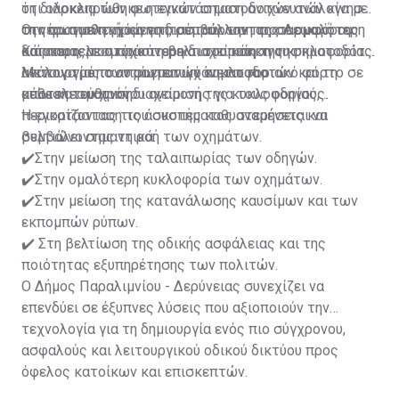
τη διάρκεια των φωτεινών σηματοδοτών ανάλογα με
ότι ολοκληρώθηκε η εγκατάσταση ανιχνευτών κίνησης
την πραγματική κίνηση, συμβάλλοντας σε ομαλότερη
στη φωτοελεγχόμενη διασταύρωση της Λεωφόρου
Οι νέοι αισθητήρες επιτρέπουν την προσαρμογή της
και αποτελεσματικότερη διαχείριση της κυκλοφορίας.
Κάππαρη, με στόχο τη βελτιστοποίηση της
διάρκειας του πράσινου και του κόκκινου σηματοδότη
λειτουργίας των φωτεινών σηματοδοτών και τη
ανάλογα με τον πραγματικό κυκλοφοριακό φόρτο σε
Με τον τρόπο αυτό επιτυγχάνεται πιο
μείωση του χρόνου αναμονής για τους οδηγούς.
κάθε κατεύθυνση.
αποτελεσματική διαχείριση της κυκλοφορίας,
περιορίζοντας τις άσκοπες καθυστερήσεις και
Η εγκατάσταση του συστήματος αναμένεται να
βελτιώνοντας τη ροή των οχημάτων.
συμβάλει σημαντικά:
✔️Στην μείωση της ταλαιπωρίας των οδηγών.
✔️Στην ομαλότερη κυκλοφορία των οχημάτων.
✔️Στην μείωση της κατανάλωσης καυσίμων και των
εκπομπών ρύπων.
✔️ Στη βελτίωση της οδικής ασφάλειας και της
ποιότητας εξυπηρέτησης των πολιτών.
Ο Δήμος Παραλιμνίου - Δερύνειας συνεχίζει να
επενδύει σε έξυπνες λύσεις που αξιοποιούν την
τεχνολογία για τη δημιουργία ενός πιο σύγχρονου,
ασφαλούς και λειτουργικού οδικού δικτύου προς
όφελος κατοίκων και επισκεπτών.