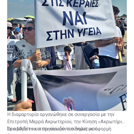
υποδομών.
Η διαμαρτυρία οργανώθηκε σε συνεργασία με την
Επιτροπή Μερρά Ακρωτηρίου, την Κίνηση «Ακρωτήρι
Ώρα Μηδέν» και οργανωμένα σύνολα, με αφορμή
Σε ομιλία του, στην είσοδο του δημοτικού