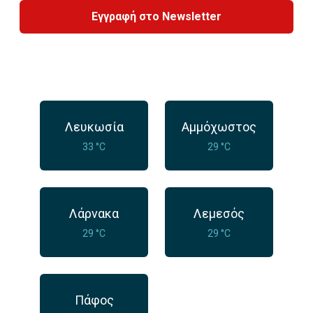
Εγγραφή στο Newsletter
Λευκωσία
Αμμόχωστος
33 °C
29 °C
Λάρνακα
Λεμεσός
29 °C
29 °C
Πάφος