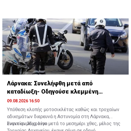
Λάρνακα: Συνελήφθη μετά από
καταδίωξη- Οδηγούσε κλεμμένη
μοτοσικλέτα
09.08.2026 16:50
Υπόθεση κλοπής μοτοσικλέτας καθώς και τροχαίων
αδικημάτων διερευνά η Αστυνομία στη Λάρνακα,
εναντίον 36χρονου.
Συγκεκριμένα, λίγο μετά το μεσημέρι χθες, μέλος της
Τροχαίας Αρχηγείου, έκανε σήμα σε οδηγό