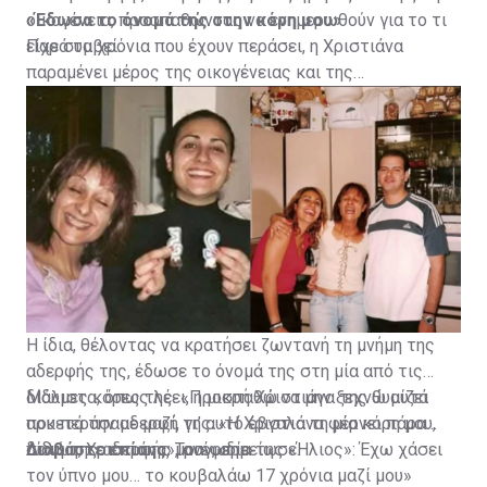
οικογένεια, προσπαθώντας να ενημερωθούν για το τι
«Έδωσα το όνομά της στην κόρη μου»
είχε συμβεί.
Παρά τα χρόνια που έχουν περάσει, η Χριστιάνα
παραμένει μέρος της οικογένειας και της
καθημερινότητας της Γεωργίας.
Η ίδια, θέλοντας να κρατήσει ζωντανή τη μνήμη της
αδερφής της, έδωσε το όνομά της στη μία από τις
δίδυμες κόρες της. «Προσπαθώ να μην ξεχνώ αυτά
Μάλιστα, όπως λέει, η μικρή Χριστιάνα της θυμίζει
που περάσαμε μαζί, γι’ αυτό έβγαλα τη μία κόρη μου,
αρκετά την αδερφή της. «Η Χριστιάνα φέρνει πάρα
δίδυμη, Χριστιάνα», ανέφερε.
πολύ της αδερφής μου», σημείωσε.
Διαβάστε επίσης:
Τραγωδία της «Ήλιος»: Έχω χάσει
τον ύπνο μου… το κουβαλάω 17 χρόνια μαζί μου»