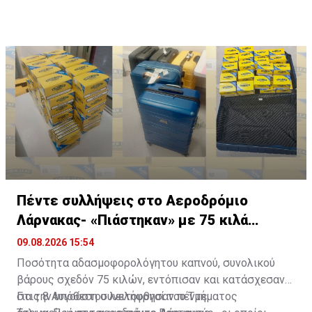
Πέντε συλλήψεις στο Αεροδρόμιο
Λάρνακας- «Πιάστηκαν» με 75 κιλά
καπνού
09.08.2026 15:54
Ποσότητα αδασμοφορολόγητου καπνού, συνολικού
βάρους σχεδόν 75 κιλών, εντόπισαν και κατάσχεσαν
στις 8 Αυγούστου λειτουργοί του Τμήματος
Για την υπόθεση συνελήφθησαν πέντε