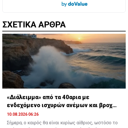
ΣΧΕΤΙΚΑ ΑΡΘΡΑ
«Διάλειμμα» από τα 40αρια με
ενδεχόμενο ισχυρών ανέμων και βροχών
στα ορεινά
10.08.2026 06:26
Σήμερα, ο καιρός θα είναι κυρίως αίθριος, ωστόσο το