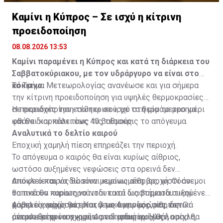
Καμίνι η Κύπρος – Σε ισχύ η κίτρινη
προειδοποίηση
08.08.2026 13:53
Καμίνι παραμένει η Κύπρος και κατά τη διάρκεια του
Σαββατοκύριακου, με τον υδράργυρο να είναι στο
κόκκινο.
Το Τμήμα Μετεωρολογίας ανανέωσε και για σήμερα
την κίτρινη προειδοποίηση για υψηλές θερμοκρασίες
σε περιοχές του εσωτερικού, με το θερμόμετρο να
Η προειδοποίηση τέθηκε σε ισχύ στη μία το μεσημέρι
φθάνει και πάλι τους 40 βαθμούς.
και θα διαρκέσει έως τις τέσσερις το απόγευμα.
Αναλυτικά το δελτίο καιρού
Εποχική χαμηλή πίεση επηρεάζει την περιοχή.
Το απόγευμα ο καιρός θα είναι κυρίως αίθριος,
ωστόσο αυξημένες νεφώσεις στα ορεινά δεν
αποκλείεται να δώσουν μεμονωμένη βροχή. Οι άνεμοι
Απόψε ο καιρός θα είναι κυρίως αίθριος, ωστόσο
θα πνέουν κυρίως νοτιοδυτικοί ως βορειοδυτικοί
τοπικά θα παρατηρούνται κατά διαστήματα αυξημένες
ασθενείς μέχρι μέτριοι, 3 με 4 μποφόρ, και τοπικά
χαμηλές νεφώσεις. Κατά τις αυγινές ώρες, δεν
Αύριο ο καιρός θα είναι γενικά κυρίως αίθριος. Οι
μέτριοι μέχρι ισχυροί, 4 με 5 μποφόρ. Η θάλασσα θα
αποκλείεται να σχηματιστεί αραιή ομίχλη ή ομίχλη,
άνεμοι θα πνέουν κυρίως νοτιοδυτικοί ως