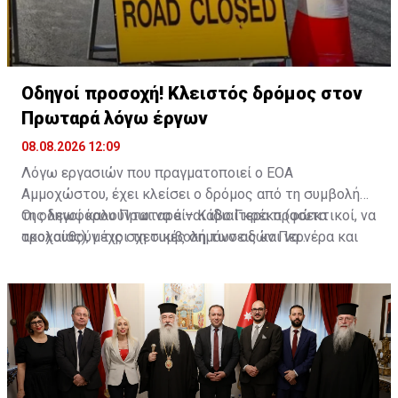
Οδηγοί προσοχή! Κλειστός δρόμος στον
Πρωταρά λόγω έργων
08.08.2026 12:09
Λόγω εργασιών που πραγματοποιεί ο ΕΟΑ
Αμμοχώστου, έχει κλείσει ο δρόμος από τη συμβολή
της λεωφόρου Πρωταρά – Κάβο Γκρέκο (φώτα
Οι οδηγοί καλούνται να είναι ιδιαίτερα προσεκτικοί, να
τροχαίας), μέχρι τη συμβολή των οδών Περνέρα και
ακολουθούν τις σχετικές σημάνσεις και να
Πινιάς.
χρησιμοποιούν εναλλακτικές διαδρομές για την
αποφυγή ταλαιπωρίας.