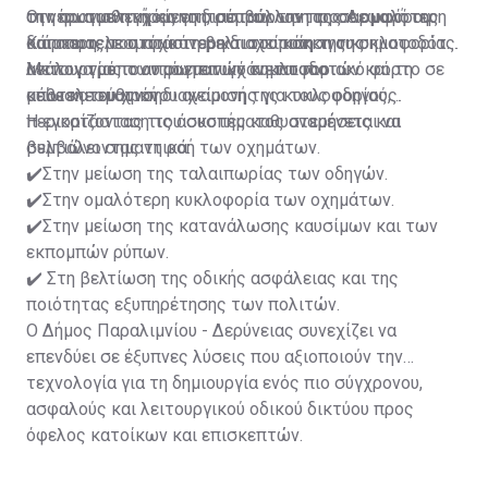
την πραγματική κίνηση, συμβάλλοντας σε ομαλότερη
στη φωτοελεγχόμενη διασταύρωση της Λεωφόρου
Οι νέοι αισθητήρες επιτρέπουν την προσαρμογή της
και αποτελεσματικότερη διαχείριση της κυκλοφορίας.
Κάππαρη, με στόχο τη βελτιστοποίηση της
διάρκειας του πράσινου και του κόκκινου σηματοδότη
λειτουργίας των φωτεινών σηματοδοτών και τη
ανάλογα με τον πραγματικό κυκλοφοριακό φόρτο σε
Με τον τρόπο αυτό επιτυγχάνεται πιο
μείωση του χρόνου αναμονής για τους οδηγούς.
κάθε κατεύθυνση.
αποτελεσματική διαχείριση της κυκλοφορίας,
περιορίζοντας τις άσκοπες καθυστερήσεις και
Η εγκατάσταση του συστήματος αναμένεται να
βελτιώνοντας τη ροή των οχημάτων.
συμβάλει σημαντικά:
✔️Στην μείωση της ταλαιπωρίας των οδηγών.
✔️Στην ομαλότερη κυκλοφορία των οχημάτων.
✔️Στην μείωση της κατανάλωσης καυσίμων και των
εκπομπών ρύπων.
✔️ Στη βελτίωση της οδικής ασφάλειας και της
ποιότητας εξυπηρέτησης των πολιτών.
Ο Δήμος Παραλιμνίου - Δερύνειας συνεχίζει να
επενδύει σε έξυπνες λύσεις που αξιοποιούν την
τεχνολογία για τη δημιουργία ενός πιο σύγχρονου,
ασφαλούς και λειτουργικού οδικού δικτύου προς
όφελος κατοίκων και επισκεπτών.