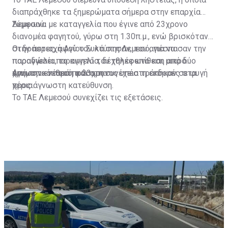
διαπράχθηκε τα ξημερώματα σήμερα στην επαρχία
Λεμεσού.
Σύμφωνα με καταγγελία που έγινε από 23χρονο
διανομέα φαγητού, γύρω στη 1.30π.μ., ενώ βρισκόταν
στην περιοχή Αγίου Συλά στη Λεμεσό, για να
Οι δράστες, αφού τον κτύπησαν, του απέσπασαν την
παραδώσει παραγγελία, δέχθηκε επίθεση από δύο
παραγγελία, το κινητό του τηλέφωνο και μικρό
άγνωστα νεαρά πρόσωπα.
χρηματικό ποσό, και στη συνέχεια τράπηκαν σε φυγή
Από την επίθεση ο 23χρονος υπέστη εκδορές στα
προς άγνωστη κατεύθυνση.
χέρια.
Το ΤΑΕ Λεμεσού συνεχίζει τις εξετάσεις.