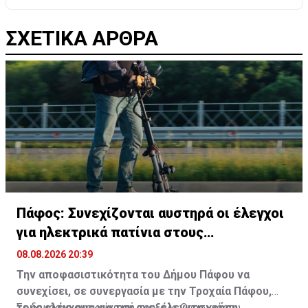
ΣΧΕΤΙΚΑ ΑΡΘΡΑ
Πάφος: Συνεχίζονται αυστηρά οι έλεγχοι
για ηλεκτρικά πατίνια στους
πεζόδρομους
08.08.2026 20:39
Την αποφασιστικότητα του Δήμου Πάφου να
συνεχίσει, σε συνεργασία με την Τροχαία Πάφου,
τους ελέγχους για την ανεξέλεγκτη χρήση
Σε δημόσια ανακοίνωσή του, ο κ. Ονησιφόρου