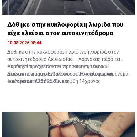
Δόθηκε στην κυκλοφορία η λωρίδα που
είχε κλείσει στον αυτοκινητόδρομο
10.08.2026 08:44
Δόθηκε στην κυκλοφορία η αριστερή λωρίδα στον
αυτοκινητόδρομο Λευκωσίας – Λάρνακας παρά τα
Λύμπια, που είχε κλείσει προσωρινά, λόγω
Οι οδηγοί προτρέπονται να είναι προσεκτικοί.
ακινητοποίησης σκυβαλοφόρου. Η κυκλοφορία
Διαβάστε επίσης:
Εντόπισαν στο όχημα του παράνομα
διεξάγεται πλέον κανονικά.
καπνικά και €25.000-Συνελήφθη 34χρονος