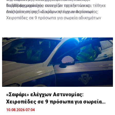
διαφόρων μαρκών.
παράνομης κατοχής καπνικών προϊόντων και τέθηκε
Το ΤΑΕ Αμμοχώστου συνεχίζει τις εξετάσεις.
υπό κράτηση για διευκόλυνση των ανακρίσεων.
Διαβάστε επίσης:
«Σαφάρι» ελέγχων Αστυνομίας:
Χειροπέδες σε 9 πρόσωπα για σωρεία αδικημάτων
«Σαφάρι» ελέγχων Αστυνομίας:
Χειροπέδες σε 9 πρόσωπα για σωρεία
αδικημάτων
10.08.2026 07:04