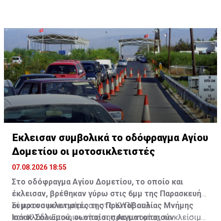
τουρίστες, φοιτητές και κατόχους «αδειών εργασίας».
Έκλεισαν συμβολικά το οδόφραγμα Αγίου
Δομετίου οι μοτοσικλετιστές
07.08.2026 18:55
Στο οδόφραγμα Αγίου Δομετίου, το οποίο και
έκλεισαν, βρέθηκαν γύρω στις 6μμ της Παρασκευής
οι μοτοσυκλετιστές της Πρωτοβουλίας Μνήμης
Σύμφωνα με ενημέρωση στο ΚΥΠΕ από
Ισάακ-Σολωμού, οι οποίοι πραγματοποιούν
τον Κλάδο Επικοινωνίας της Αστυνομίας, το κλείσιμο