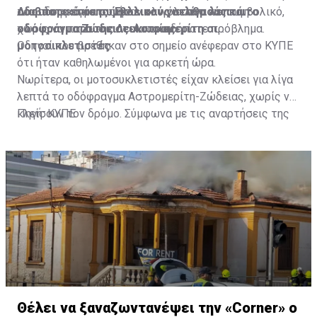
οδοιπορικό σε συμβολικούς σταθμούς και
του οδοφράγματος ήταν ολιγόλεπτο και συμβολικό,
Διαβάστε επίσης:
Έκλεισαν για λίγα λεπτά το
οδοφράγματα της Λευκωσίας.
χωρίς να παρουσιαστεί οποιοδήποτε πρόβλημα.
οδόφραγμα Ζώδειας-Αστρομερίτη οι
μοτοσικλετιστές
Οδηγοί που βρέθηκαν στο σημείο ανέφεραν στο ΚΥΠΕ
ότι ήταν καθηλωμένοι για αρκετή ώρα.
Νωρίτερα, οι μοτοσυκλετιστές είχαν κλείσει για λίγα
λεπτά το οδόφραγμα Αστρομερίτη-Ζώδειας, χωρίς να
κλείσουν τον δρόμο. Σύμφωνα με τις αναρτήσεις της
Πηγή: ΚΥΠΕ
Πρωτοβουλίας στα Μέσα Κοινωνικής Δικτύωσής
τους, οι μοτοσυκλετιστές έκαναν στάση και στον
Τύμβο Μακεδονίτισσας, πριν φτάσουν στο οδόφραγμα
Αγίου Δομετίου.
Θέλει να ξαναζωντανέψει την «Corner» o