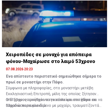
Χειροπέδες σε μοναχό για απόπειρα
φόνου-Μαχαίρωσε στο λαιμό 53χρονο
07.08.2026 20:23
Ένα απίστευτο περιστατικό σημειώθηκε σήμερα το
πρωί σε μοναστήρι στην Πάφο.
Σύμφωνα με πληροφορίες, στο μοναστήρι μετέβη
Εκκλησιαστική Επιτροπή, μέλη της οποίας ζήτησαν
από 51χρονο μοναχό να εγκαταλείψει τον χώρο και να
Ο 51χρονος αρνήθηκε να το κάνει και επιτέθηκε σε
παραδώσει τα κλειδιά.
53χρονο παρευρισκόμενο με μαχαίρι, τραυματίζοντάς