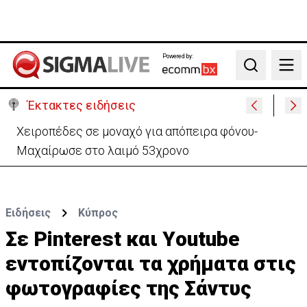
Powered by:
Search
Έκτακτες ειδήσεις
Ιράν: Απορρίπτει τη συμφωνία Σ. Αραβίας, Τουρκίας,
Πακιστάν-«Μόνο στα χαρτιά»
Ειδήσεις
Κύπρος
Σε Pinterest και Υoutube
εντοπίζονται τα χρήματα στις
φωτογραφίες της Σάντυς