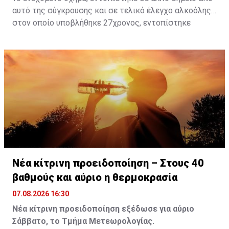
αυτό της σύγκρουσης και σε τελικό έλεγχο αλκοόλης
στον οποίο υποβλήθηκε 27χρονος, εντοπίστηκε
θετικός με τελικό αποτέλεσμα 73% αντί 22μg% που
είναι το ανώτατο από τον Νόμο όριο και συνελήφθη
για αυτόφωρο αδίκημα.
Νέα κίτρινη προειδοποίηση – Στους 40
βαθμούς και αύριο η θερμοκρασία
07.08.2026 16:30
Νέα κίτρινη προειδοποίηση εξέδωσε για αύριο
Σάββατο, το Τμήμα Μετεωρολογίας.