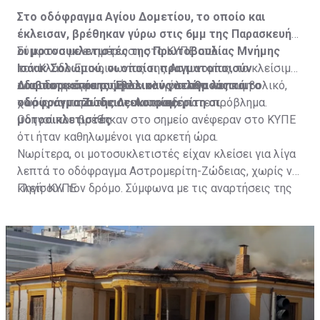
Στο οδόφραγμα Αγίου Δομετίου, το οποίο και
έκλεισαν, βρέθηκαν γύρω στις 6μμ της Παρασκευής
οι μοτοσυκλετιστές της Πρωτοβουλίας Μνήμης
Σύμφωνα με ενημέρωση στο ΚΥΠΕ από
Ισάακ-Σολωμού, οι οποίοι πραγματοποιούν
τον Κλάδο Επικοινωνίας της Αστυνομίας, το κλείσιμο
οδοιπορικό σε συμβολικούς σταθμούς και
του οδοφράγματος ήταν ολιγόλεπτο και συμβολικό,
Διαβάστε επίσης:
Έκλεισαν για λίγα λεπτά το
οδοφράγματα της Λευκωσίας.
χωρίς να παρουσιαστεί οποιοδήποτε πρόβλημα.
οδόφραγμα Ζώδειας-Αστρομερίτη οι
μοτοσικλετιστές
Οδηγοί που βρέθηκαν στο σημείο ανέφεραν στο ΚΥΠΕ
ότι ήταν καθηλωμένοι για αρκετή ώρα.
Νωρίτερα, οι μοτοσυκλετιστές είχαν κλείσει για λίγα
λεπτά το οδόφραγμα Αστρομερίτη-Ζώδειας, χωρίς να
κλείσουν τον δρόμο. Σύμφωνα με τις αναρτήσεις της
Πηγή: ΚΥΠΕ
Πρωτοβουλίας στα Μέσα Κοινωνικής Δικτύωσής
τους, οι μοτοσυκλετιστές έκαναν στάση και στον
Τύμβο Μακεδονίτισσας, πριν φτάσουν στο οδόφραγμα
Αγίου Δομετίου.