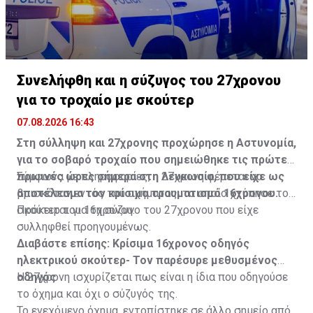
Συνελήφθη και η σύζυγος του 27χρονου
για το τροχαίο με σκούτερ
07.08.2026 16:43
Στη σύλληψη και 27χρονης προχώρησε η Αστυνομία,
για το σοβαρό τροχαίο που σημειώθηκε τις πρώτες
πρωινές ώρες σήμερα στη Λευκωσία, που είχε ως
Σύμφωνα με πληροφορίες, η 27χρονη φέρεται να
αποτέλεσμα τον κρίσιμο τραυματισμό 16χρονου.
βρισκόταν εντός του οχήματος, το οποίο χτύπησε το
σκούτερ του 16χρονου.
Πρόκειται για τη σύζυγο του 27χρονου που είχε
συλληφθεί προηγουμένως.
Διαβάστε επίσης:
Κρίσιμα 16χρονος οδηγός
ηλεκτρικού σκούτερ- Τον παρέσυρε μεθυσμένος
οδηγός
Η 27χρονη ισχυρίζεται πως είναι η ίδια που οδηγούσε
το όχημα και όχι ο σύζυγός της.
Το ενεχόμενο όχημα, εντοπίστηκε σε άλλο σημείο από