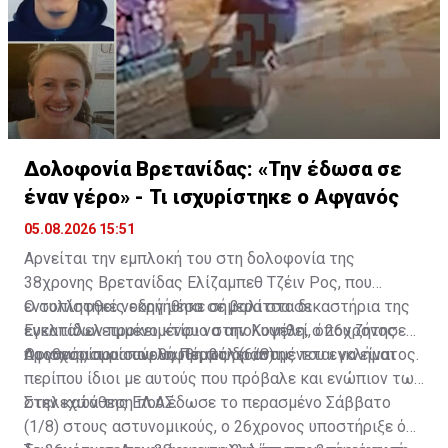
Δολοφονία Βρετανίδας: «Την έδωσα σε
έναν γέρο» - Τι ισχυρίστηκε ο Αφγανός
05.08.2026 15:51
Αρνείται την εμπλοκή του στη δολοφονία της
38χρονης Βρετανίδας Ελίζαμπεθ Τζέιν Ρος, που
εντοπίστηκε νεκρή μέσα σε βαλίτσα σε
Ο συλληφθείς οδηγήθηκε σήμερα στα δικαστήρια της
εγκαταλελειμμένο κτίριο στην Κυψέλη, ο 26χρονος
Ευελπίδων προκειμένου να απολογηθεί, όπου ζήτησε
Αφγανός που συνελήφθη ως δράστης του εγκλήματος.
προθεσμία για αύριο, Πέμπτη (6/8).
Οι ισχυρισμοί που θα προβάλει αναμένεται να είναι
περίπου ίδιοι με αυτούς που πρόβαλε και ενώπιον των
στελεχών της ΕΛ.ΑΣ.
Στην κατάθεση που έδωσε το περασμένο Σάββατο
(1/8) στους αστυνομικούς, ο 26χρονος υποστήριξε ότι