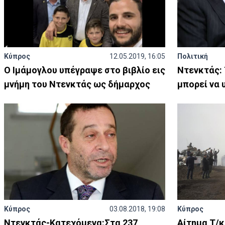
Κύπρος
12.05.2019, 16:05
Πολιτική
Ο Ιμάμογλου υπέγραψε στο βιβλίο εις
Ντενκτάς: 
μνήμη του Ντενκτάς ως δήμαρχος
μπορεί να 
Κύπρος
03.08.2018, 19:08
Κύπρος
Ντενκτάς-Κατεχόμενα:Στα 237
Αίτημα Τ/κ