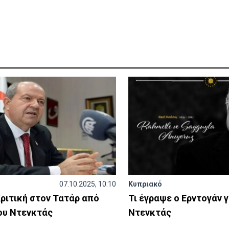
07.10.2025, 10:10
Κυπριακό
ριτική στον Τατάρ από
Τι έγραψε ο Ερντογάν 
ου Ντενκτάς
Ντενκτάς