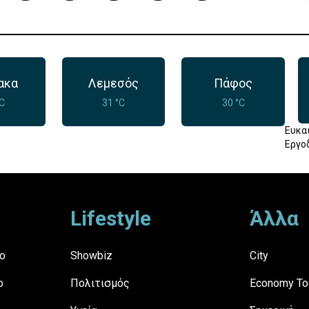
ακα
Λεμεσός
Πάφος
°C
31 °C
30 °C
Ευκα
Εργο
Lifestyle
Άλλα
ο
Showbiz
City
ο
Πολιτισμός
Economy To