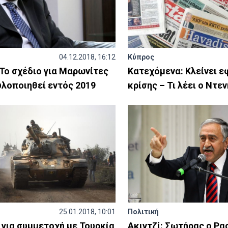
04.12.2018, 16:12
Κύπρος
Το σχέδιο για Μαρωνίτες
Κατεχόμενα: Κλείνει 
υλοποιηθεί εντός 2019
κρίσης – Τι λέει ο Ντε
25.01.2018, 10:01
Πολιτική
 για συμμετοχή με Τουρκία
Ακιντζί: Σωτήρας ο Ρ