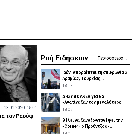
Ροή Ειδήσεων
Περισσότερα
Ιράν: Απορρίπτει τη συμφωνία Σ.
Αραβίας, Τουρκίας,
Πακιστάν-«Μόνο στα χαρτιά»
18:17
ΔΗΣΥ σε ΑΚΕΛ για GSI:
«Ανατίναξαν τον μεγαλύτερο
13.01.2020, 15:01
ηλεκτροπαραγωγικό σταθμό»
18:09
για τον Ραούφ
Θέλει να ξαναζωντανέψει την
«Corner» o Προύντζος -
«Πληγώνει τις αναμνήσεις»
18:06