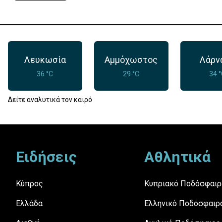
Λευκωσία
Αμμόχωστος
Λάρν
36 °C
29 °C
34 
Δείτε αναλυτικά τον καιρό
Footer
Ειδήσεις
Αθλητικά
Κύπρος
Κυπριακό Ποδόσφαιρ
Ελλάδα
Ελληνικό Ποδόσφαιρ