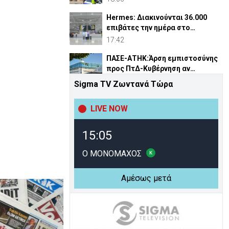
Hermes: Διακινούνται 36.000
επιβάτες την ημέρα στο
αεροδρόμιο Λάρνακας
17:42
ΠΑΣΕ-ΑΤΗΚ:Άρση εμπιστοσύνης
προς ΠτΔ-Κυβέρνηση αν
αντικατασταθεί ο Οικονομίδης
17:28
Sigma TV Ζωντανά Τώρα
Άγκυρα: Η «Συμφωνία της
LIVE NOW
Μέκκας» δεν στοχεύει
συγκεκριμένο κράτος
17:19
15:05
Προωθείται σε κοινωνικούς
εταίρους το ν\σ για
Ο ΜΟΝΟΜΑΧΟΣ
συνταξιοδοτικό
17:11
Αμέσως μετά
Αναβλήθηκε για Σεπτέμβριο η
δίκη της Γερμανίδας για
σφετερισμό ε/κ περιουσιών
17:10
Αστυνομία: 119 επαναπατρισμοί