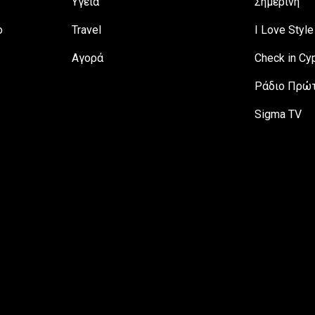
Υγεία
Σημερινή
ο
Travel
I Love Style
Αγορά
Check in Cy
Ράδιο Πρώτ
Sigma TV