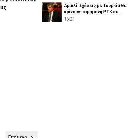
Αρικλί: Σχέσεις με Τουρκία θα
ους
κρίνουν παραμονή ΡΤΚ σε
ενδεχόμενη «κυβέρνηση»
16:21
Επόμενο