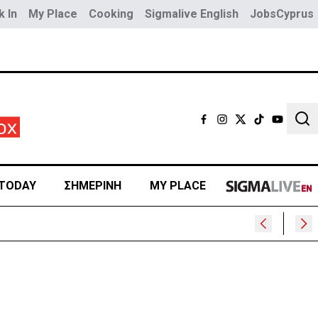
 In
My Place
Cooking
Sigmalive English
JobsCyprus
Sear
TODAY
ΣΗΜΕΡΙΝΗ
MY PLACE