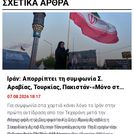
ΣΧΕΤΙΚΑ ΑΡΘΡΑ
Ιράν: Απορρίπτει τη συμφωνία Σ.
Αραβίας, Τουρκίας, Πακιστάν-«Μόνο στα
χαρτιά»
07.08.2026 18:17
Για συμφωνία στα χαρτιά κάνει λόγο το Ιράν στην
πρώτη αντίδραση από την Τεχεράνη μετά την
υπογραφή της Συμφωνία Κοινής Άμυνας από τη
Λίγες μόλις ώρες αφότου η Σαουδική Αραβία, η
Σαουδική Αραβία, την Τουρκία και το Πακιστάν την
Τουρκία και το Πακιστάν υπέγραψαν τη Συμφωνία