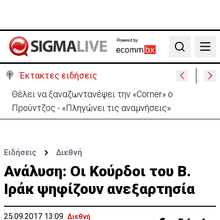
Powered by:
Search
Έκτακτες ειδήσεις
Ιράν: Απορρίπτει τη συμφωνία Σ. Αραβίας, Τουρκίας,
Πακιστάν-«Μόνο στα χαρτιά»
Ειδήσεις
Διεθνή
Ανάλυση: Οι Κούρδοι του Β.
Ιράκ ψηφίζουν ανεξαρτησία
25.09.2017 13:09
Διεθνή