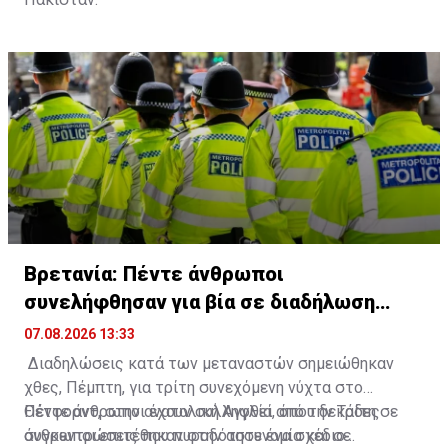
Makkah Al-Mukarramah Summit for Joint Defence
🔗⬇️
pic.twitter.com/mIzASADmau
— Ministry of Foreign Affairs - Pakistan
(@ForeignOfficePk)
August 7, 2026
Βρετανία: Πέντε άνθρωποι
συνελήφθησαν για βία σε διαδήλωση
κατά των μεταναστών
07.08.2026 13:33
Διαδηλώσεις κατά των μεταναστών σημειώθηκαν
χθες, Πέμπτη, για τρίτη συνεχόμενη νύχτα στο
Θέτφορντ, στην ανατολική Αγγλία, όπου δεκάδες
Πέντε άνθρωποι έχουν συλληφθεί από την Τρίτη σε
άνθρωποι επιτέθηκαν στην αστυνομία και σε
συγκεντρώσεις που πυροδότησε ένα σχέδιο