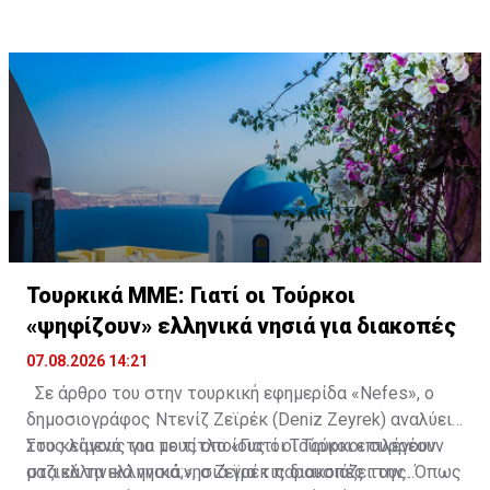
θερμοκρασίες και αυξημένους κινδύνους για τη
δημόσια υγεία και την εκδήλωση δασικών πυρκαγιών.
Τουρκικά ΜΜΕ: Γιατί οι Τούρκοι
«ψηφίζουν» ελληνικά νησιά για διακοπές
07.08.2026 14:21
Σε άρθρο του στην τουρκική εφημερίδα «Nefes», ο
δημοσιογράφος Ντενίζ Ζεϊρέκ (Deniz Zeyrek) αναλύει
τους λόγους για τους οποίους οι Τούρκοι επιλέγουν
Στο κείμενό του με τίτλο «Γιατί οι Τούρκοι συρρέουν
μαζικά τα ελληνικά νησιά για τις διακοπές τους. Όπως
στα ελληνικά νησιά;», ο Ζεϊρέκ παρουσιάζει την