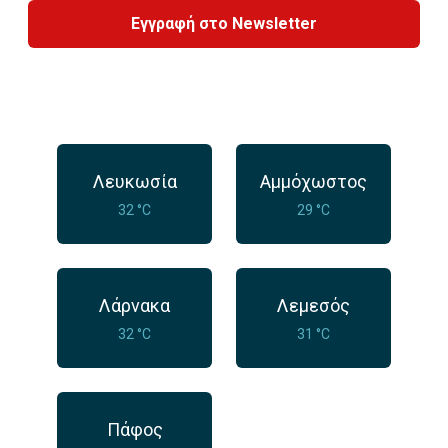
Εγγραφή στο Newsletter
Λευκωσία
Αμμόχωστος
32 °C
29 °C
Λάρνακα
Λεμεσός
32 °C
31 °C
Πάφος