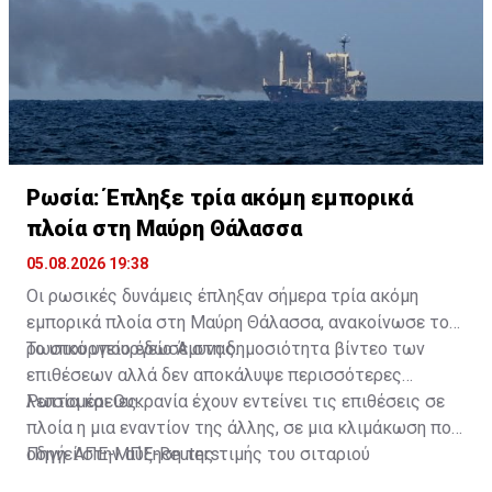
ανακοίνωση της επίθεσης εναντίον των
συνοριοφυλάκων.
Ρωσία: Έπληξε τρία ακόμη εμπορικά
πλοία στη Μαύρη Θάλασσα
05.08.2026 19:38
Οι ρωσικές δυνάμεις έπληξαν σήμερα τρία ακόμη
εμπορικά πλοία στη Μαύρη Θάλασσα, ανακοίνωσε το
ρωσικό υπουργείο Άμυνας.
Το υπουργείο έδωσε στη δημοσιότητα βίντεο των
επιθέσεων αλλά δεν αποκάλυψε περισσότερες
λεπτομέρειες.
Ρωσία και Ουκρανία έχουν εντείνει τις επιθέσεις σε
πλοία η μια εναντίον της άλλης, σε μια κλιμάκωση που
οδηγεί στην αύξηση της τιμής του σιταριού
Πηγή: ΑΠΕ-ΜΠΕ-Reuters
παγκοσμίως και απειλεί να μετατρέψει τη Μαύρη