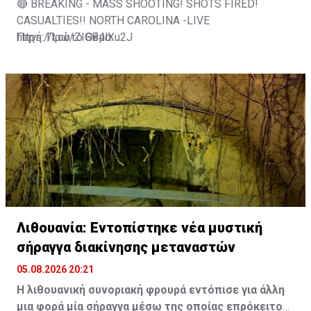
🔴 BREAKING - MASS SHOOTING! SHOTS FIRED!
CASUALTIES!! NORTH CAROLINA -LIVE
https://t.co/ZIGB4lXu2J
Πηγή: Πρώτο Θέμα
— JLR© (@JLRINVESTIGATES)
August 5, 2026
Λιθουανία: Εντοπίστηκε νέα μυστική
σήραγγα διακίνησης μεταναστών
05.08.2026 20:21
Η λιθουανική συνοριακή φρουρά εντόπισε για άλλη
μια φορά μία σήραγγα μέσω της οποίας επρόκειτο