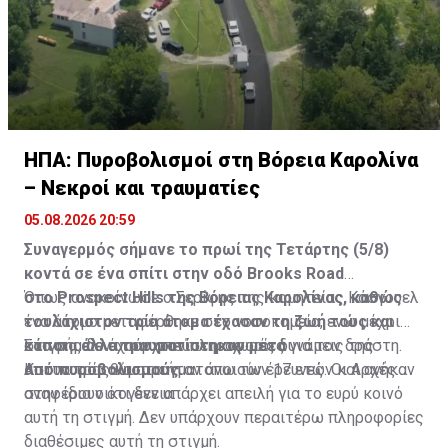
ΗΠΑ: Πυροβολισμοί στη Βόρεια Καρολίνα
– Νεκροί και τραυματίες
05.08.2026 20:59
Συναγερμός σήμανε το πρωί της Τετάρτης (5/8)
κοντά σε ένα σπίτι στην οδό Brooks Road
στο Prospect Hills της Βόρειας Καρολίνας, καθώς
Όπως ανακοίνωσε ο Σερίφης της κομητείας Κάσγουελ
τουλάχιστον τρία άτομα έχασαν τη ζωή τους και
ένα άτομο μεταφέρθηκε στο νοσοκομείο, ενώ μέχρι
κάποια άλλα τραυματίστηκαν μετά
στιγμής δεν υπάρχουν πληροφορίες για τον δράστη.
Στο σημείο έχουν σπεύσει ισχυρές δυνάμεις της
από πυροβολισμούς.
Και τα τρία θύματα ήταν άνω των 17 ετών και ανήκαν
Αστυνομίας και πραγματοποιούν έρευνες. Οι Αρχές
στην ίδια οικογένεια.
αναφέρουν ότι δεν υπάρχει απειλή για το ευρύ κοινό
αυτή τη στιγμή. Δεν υπάρχουν περαιτέρω πληροφορίες
διαθέσιμες αυτή τη στιγμή.