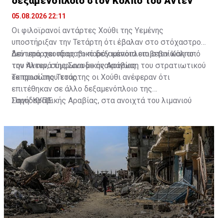
δεξαμενόπλοιο στον Κόλπο του Άντεν
05.08.2026 22:11
Οι φιλοϊρανοί αντάρτες Χούθι της Υεμένης
υποστήριξαν την Τετάρτη ότι έβαλαν στο στόχαστρο
δεύτερο σαουδαραβικό δεξαμενόπλοιο στον Κόλπο
Δεν υπάρχει προς το παρόν κάποια επιβεβαίωση από
του Άντεν, σύμφωνα με ανακοίνωση του στρατιωτικού
την πλευρά της Σαουδικής Αραβίας.
εκπροσώπου τους.
Το πρωί της Τετάρτης οι Χούθι ανέφεραν ότι
επιτέθηκαν σε άλλο δεξαμενόπλοιο της
Σαουδαραβικής Αραβίας, στα ανοιχτά του λιμανιού
Πηγή: ΚΥΠΕ
Γιανμπού, στην Ερυθρά Θάλασσα.