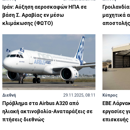
Ιράν: Aύξηση αεροσκαφών ΗΠΑ σε
Γροιλανδία
βάση Σ. Αραβίας εν μέσω
μαχητικά 
κλιμάκωσης (ΦΩΤΟ)
αποστολή
Διεθνή
29.11.2025, 08:11
Κύπρος
Πρόβλημα στα Airbus A320 από
ΕΒΕ Λάρνα
ηλιακή ακτινοβολία-Αναταράξεις σε
εργασίες γ
πτήσεις διεθνώς
επισκευής