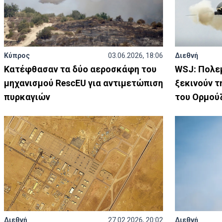
Κύπρος
03.06.2026, 18:06
Διεθνή
Κατέφθασαν τα δύο αεροσκάφη του
WSJ: Πολε
μηχανισμού RescEU για αντιμετώπιση
ξεκινούν τ
πυρκαγιών
του Ορμού
Διεθνή
27.02.2026, 20:02
Διεθνή