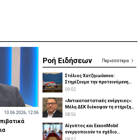
Ροή Ειδήσεων
Περισσότερα
Στέλιος Χατζηιωάννου:
Στηρίζουμε την προτεινόμενη
εξαγορά easyJet από Apollo
09:02
«Αντικαταστατικές ενέργειες»:
Μέλη ΔΕΚ διέκοψαν τη στήριξη
10.06.2026, 12:06
σε Θεμιστοκλέους
08:56
επιβατικά
Αίγυπτος και ExxonMobil
ια
ενεργοποιούν το σχέδιο
αξιοποίησης Φ.Α από ΑΟΖ
08:52