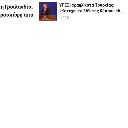
ΥΠΕΞ Ισραήλ κατά Τουρκίας:
τη Γροιλανδία,
«Κατέχει το 36% της Κύπρου εδώ
αεροσκάφη από
και μισό αιώνα»
07:13