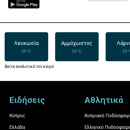
Λευκωσία
Αμμόχωστος
Λάρν
29 °C
29 °C
29 
Δείτε αναλυτικά τον καιρό
Footer
Ειδήσεις
Αθλητικά
Κύπρος
Κυπριακό Ποδόσφαιρ
Ελλάδα
Ελληνικό Ποδόσφαιρ