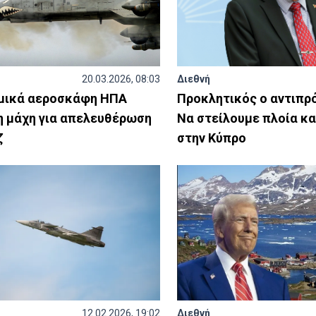
20.03.2026, 08:03
Διεθνή
μικά αεροσκάφη ΗΠΑ
Προκλητικός ο αντιπρ
η μάχη για απελευθέρωση
Να στείλουμε πλοία κ
ζ
στην Κύπρο
12.02.2026, 19:02
Διεθνή