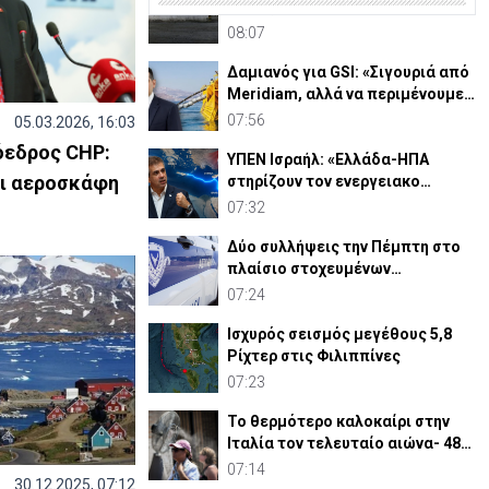
Κατοχή»,«Επανένωση»: Η
χειραγώγηση της κοινής γνώμης
08:07
Δαμιανός για GSI: «Σιγουριά από
Meridiam, αλλά να περιμένουμε
την έκθεση ΕΤΕπ»
07:56
05.03.2026, 16:03
όεδρος CHP:
ΥΠΕΝ Ισραήλ: «Ελλάδα-ΗΠΑ
αι αεροσκάφη
στηρίζουν τον ενεργειακο
διάδρομο - Πιέζει η Τουρκία»
07:32
Δύο συλλήψεις την Πέμπτη στο
πλαίσιο στοχευμένων
επιχειρήσεων αστυνόμευσης
07:24
Ισχυρός σεισμός μεγέθους 5,8
Ρίχτερ στις Φιλιππίνες
07:23
Το θερμότερο καλοκαίρι στην
Ιταλία τον τελευταίο αιώνα- 48
βαθμοί στη Νάπολι
07:14
30.12.2025, 07:12