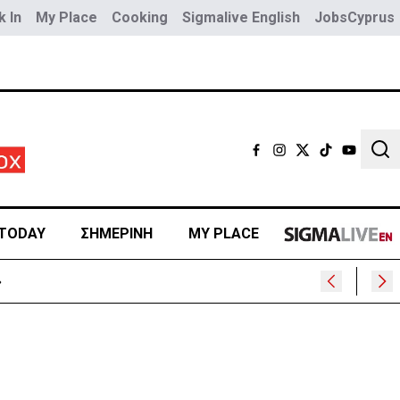
 In
My Place
Cooking
Sigmalive English
JobsCyprus
Sear
TODAY
ΣΗΜΕΡΙΝΗ
MY PLACE
»