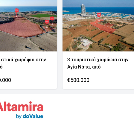
ιστικά χωράφια στην
3 τουριστικά χωράφια στην
νό
Αγία Νάπα, από
0.000
€500.000