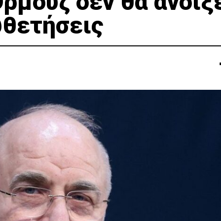
Ορμούζ δεν θα ανοίξ
υθετήσεις