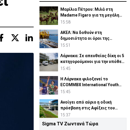
ει
Μαρίλια Πέτρου: Μιλά στη
Madame Figaro για τη μεγάλη
της αγάπη, τα άλογα
15:58
ΑΚΕΛ: Να δοθούν στη
δημοσιότητα οι όροι της
συμφωνίας με τη Meridiam
15:51
Λάρνακα: Σε απευθείας δίκη οι 5
κατηγορούμενοι για την υπόθεση
τρομοκρατίας
15:45
Η Λάρνακα φιλοξενεί το
ECOMMBX International Youth
Basketball Tournament Vol.2
15:45
Ανοίγει από αύριο η οδική
πρόσβαση στις Αφίξεις του
Αεροδρομίου Λάρνακας
15:37
Sigma TV Ζωντανά Τώρα
ΑΚΕΛ για Κεντρικές Φυλακές: