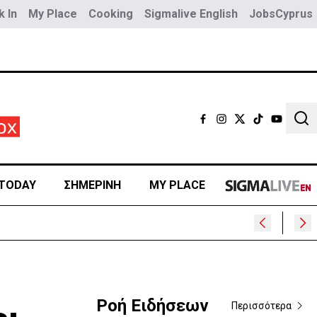
 In
My Place
Cooking
Sigmalive English
JobsCyprus
Sear
TODAY
ΣΗΜΕΡΙΝΗ
MY PLACE
Ροή Ειδήσεων
Περισσότερα