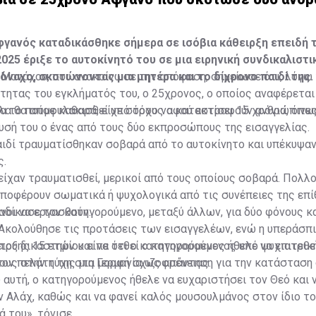
γανός καταδικάσθηκε σήμερα σε ισόβια κάθειρξη επειδή 
025 έριξε το αυτοκίνητό του σε μια ειρηνική συνδικαλιστι
ναχο, σκοτώνοντας μια μητέρα και το δίχρονο παιδί της.
 Μονάχου, που ανακοίνωσε την απόφαση, σημείωσε ότι, λόγω
τητας του εγκλήματός του, ο 25χρονος, ο οποίος αναφέρεται
λα θα αποφυλακισθεί υπό όρους αφού εκτίσει 15 χρόνια, όπω
να το πούμε καθαρά, είχε στόχο να καταστραφούν ανθρώπινες
υσή του ο ένας από τους δύο εκπροσώπους της εισαγγελίας.
αιδί τραυματίσθηκαν σοβαρά από το αυτοκίνητο και υπέκυψα
ς.
ίχαν τραυματισθεί, μερικοί από τους οποίους σοβαρά. Πολλο
ποφέρουν σωματικά ή ψυχολογικά από τις συνέπειες της επί
ανοι να εργασθούν.
αδίκασε τον κατηγορούμενο, μεταξύ άλλων, για δύο φόνους κα
Ακολούθησε τις προτάσεις των εισαγγελέων, ενώ η υπεράσπι
ειρξης 15 ετών και να τεθεί ο κατηγορούμενος υπό ψυχιατρικ
ου δικαστηρίου είπε ότι ο κατηγορούμενος ήθελε να επιτεθεί
τον πελάτη της μια μορφή σχιζοφρένειας.
υς στην τύχη στη Γερμανία ως απάντηση για την κατάσταση 
 αυτή, ο κατηγορούμενος ήθελε να ευχαριστήσει τον Θεό και 
ν Αλάχ, καθώς και να φανεί καλός μουσουλμάνος στον ίδιο το
ά του», τόνισε.