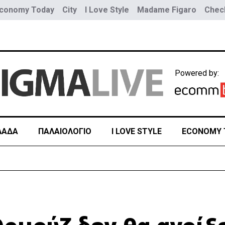
conomy Today
City
I Love Style
Madame Figaro
Check
Powered by:
ΛΑΔΑ
ΠΑΛΑΙΟΛΟΓΙΟ
I LOVE STYLE
ECONOMY 
ή πρόσβαση στις Αφίξεις του Αεροδρομίου Λάρνακας