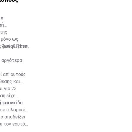
το
κή
 της
 μόνο ως
ς συνηθίζεται
 ζωές», είπε
ν αργότερα
ί απ' αυτούς
θεσης και
ι για 23
ση είχε
ή φροντίδα,
 και να
σε ισλαμικές
να αποδείξει
υ τον εαυτό