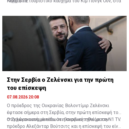
Κάλμα, το τουριστικό καύχημα του Κιμ Γιονγκ Ουν, στα
Πηγή: ΑΠΕ
ανατολικά παράλια της χώρας. Τα υδάτινα πάρκα της
Πιονγκγιάνγκ είναι επίσης γεμάτα με επισκέπτες που
αναζητούν λίγη δροσιά.
Στην Σερβία ο Ζελένσκι για την πρώτη
του επίσκεψη
07.08.2026 20:08
Ο πρόεδρος της Ουκρανίας Βολοντίμιρ Ζελένσκι
έφτασε σήμερα στη Σερβία, στην πρώτη επίσκεψή του
στη χώρα αυτή, μετέδωσε η σερβική τηλεόραση N1 TV.
Ο Ζελένσκι αναμένεται ότι θα συναντηθεί με τον
πρόεδρο Αλεξάνταρ Βούτσιτς και η επίσκεψή του είναι