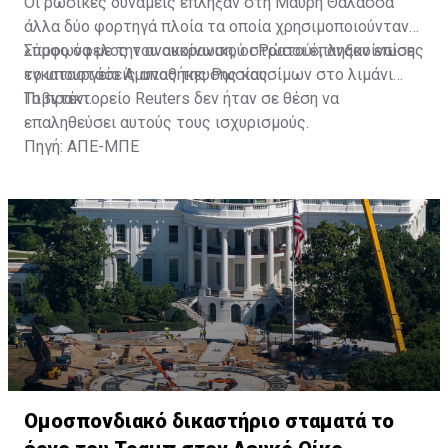
Οι ρωσικές δυνάμεις έπληξαν στη Μαύρη Θάλασσα
άλλα δύο φορτηγά πλοία τα οποία χρησιμοποιούνταν
«προς όφελος του ουκρανικού στρατού», ανακοίνωσε
Σύμφωνα με την ανακοίνωση, οι Ρώσοι έπληξαν επίσης
το υπουργείο Άμυνας της Ρωσίας.
εγκαταστάσεις αποθήκευσης καυσίμων στο λιμάνι
Πιβντένι.
Το πρακτορείο Reuters δεν ήταν σε θέση να
επαληθεύσει αυτούς τους ισχυρισμούς.
Πηγή: ΑΠΕ-ΜΠΕ
Ομοσπονδιακό δικαστήριο σταματά το