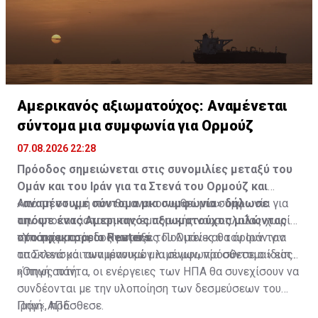
Αμερικανός αξιωματούχος: Αναμένεται
σύντομα μια συμφωνία για Ορμούζ
07.08.2026 22:28
Πρόοδος σημειώνεται στις συνομιλίες μεταξύ του
Ομάν και του Ιράν για τα Στενά του Ορμούζ και
«αναμένουμε σύντομα μια συμφωνία» δήλωσε
Από τη στιγμή που θα ανακοινωθεί μια συμφωνία για
απόψε ένας Αμερικανός αξιωματούχος μιλώντας
την αποκατάσταση της εμπορικής ναυσιπλοΐας χωρίς
στο πρακτορείο Reuters.
προσκόμματα, οι Ηνωμένες Πολιτείες θα άρουν τον
«Υπάρχει πρόοδος μεταξύ του Ομάν και του Ιράν για
αποκλεισμό των ιρανικών λιμένων, πρόσθεσε ο ίδιος.
τα Στενά και αναμένουμε μια συμφωνία σύντομα» είπε
η πηγή αυτή.
«Όπως πάντα, οι ενέργειες των ΗΠΑ θα συνεχίσουν να
συνδέονται με την υλοποίηση των δεσμεύσεων του
Ιράν», πρόσθεσε.
Πηγή: ΑΠΕ