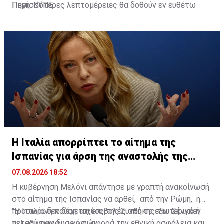
Περισσότερες λεπτομέρειες θα δοθούν εν ευθέτω
Πηγή: ΚΥΠΕ
χρόνω".
Η Ιταλία απορρίπτει το αίτημα της
Ισπανίας για άρση της αναστολής της
Σένγκεν
07.08.2026 18:52
Η κυβέρνηση Μελόνι απάντησε με γραπτή ανακοίνωσή
στο αίτημα της Ισπανίας να αρθεί, από την Ρώμη, η
προσωρινή παύση ισχύος της Συνθήκης του Σένγκεν
"Η Ιταλία δεν δέχεται επιβολές από το εξωτερικό ή
μεταξύ των δυο χωρών.
τελεσίγραφα, σε ό,τι αφορά την εθνική ασφάλεια και