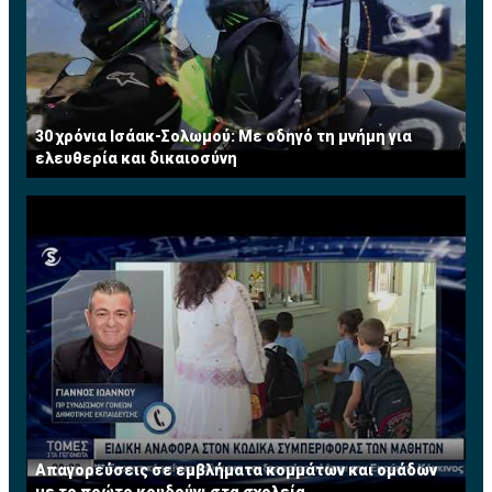
30 χρόνια Ισάακ-Σολωμού: Με οδηγό τη μνήμη για
ελευθερία και δικαιοσύνη
Απαγορεύσεις σε εμβλήματα κομμάτων και ομάδων