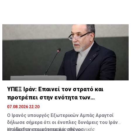
ΥΠΕΞ Ιράν: Επαινεί τον στρατό και
προτρέπει στην ενότητα των
μουσουλμάνων
07.08.2026 22:20
Ο Ιρανός υπουργός Εξωτερικών Αμπάς Αραγτσί
δήλωσε σήμερα ότι οι ένοπλες δυνάμεις του Ιράν
επέδειξαν ετοιμότητα και σθένος
Η ανάρτηση του επικεφαλής της ιρανικής