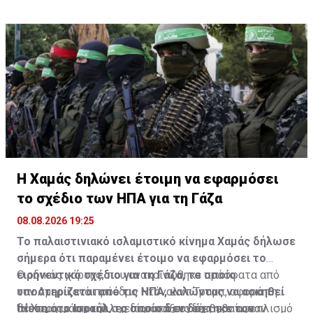
επίκεντρο της αντιπαράθεσης μεταξύ Τεχεράνης και
Ουάσινγκτον.
Η Χαμάς δηλώνει έτοιμη να εφαρμόσει
το σχέδιο των ΗΠΑ για τη Γάζα
08.08.2026 19:25
Το παλαιστινιακό ισλαμιστικό κίνημα Χαμάς δήλωσε
σήμερα ότι παραμένει έτοιμο να εφαρμόσει το
ειρηνευτικό σχέδιο για τη Γάζα, το οποίο
Ο οδικός χάρτης, που ανακοινώθηκε πρόσφατα από
υποστηρίζεται από τις ΗΠΑ, καλώντας να ασκηθεί
τον Αμερικανό πρόεδρο Ντόναλντ Τραμπ, αφορά τη
πίεση στο Ισραήλ, το οποίο δεν δέχτηκε τον
δεύτερη φάση του σχεδίου και συνδέει τον αφοπλισμό
"Η Χαμάς και οι άλλες παρατάξεις επιβεβαίωσαν