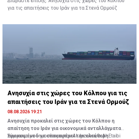
Διαβάστε επίσης:
Ανησυχία στις χώρες του Κόλπου
για τις απαιτήσεις του Ιράν για τα Στενά Ορμούζ
Ανησυχία στις χώρες του Κόλπου για τις
απαιτήσεις του Ιράν για τα Στενά Ορμούζ
08.08.2026 19:21
Ανησυχία προκαλεί στις χώρες του Κόλπου η
απαίτηση του Ιράν για οικονομικά ανταλλάγματα
προκειμένου να επαναφέρει την ελεύθερη
Σύμφωνα με δημοσίευμα του Al Jazeera, ο Al-Etaibi