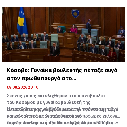
Κόσοβο: Γυναίκα βουλευτής πέταξε αυγά
στον πρωθυπουργό στο
κοινοβούλιο(ΒΙΝΤΕΟ)
08.08.2026 20:10
Σκηνές χάους εκτυλίχθηκαν στο κοινοβούλιο
του Κοσόβου με γυναίκα βουλευτή της
αντιπολίτευσης να βγάζει από την τσάντα της αβγά
Η συνεδρίαση συγκλήθηκε με σκοπό τη σύσταση του
και να τα πετά στον πρωθυπουργό
κοινοβουλίου του Κοσόβου μετά τις πρόωρες εκλογές
στον αναπληρωτή πρωθυπουργό Άλμπιν Κούρτι,
της 7ης Ιουνίου.
Tensions in Kosovo’s Parliament: Opposition MPs throw