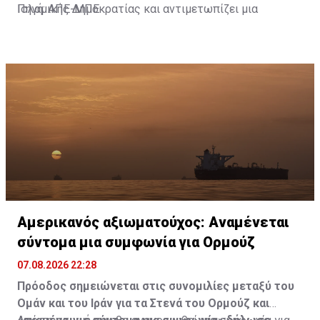
Ισλαμικής Δημοκρατίας και αντιμετωπίζει μια
Πηγή: ΑΠΕ-ΜΠΕ
επανέναρξη των εχθροπραξιών με τους αντάρτες
Χούθι της Υεμένης.
Αμερικανός αξιωματούχος: Αναμένεται
σύντομα μια συμφωνία για Ορμούζ
07.08.2026 22:28
Πρόοδος σημειώνεται στις συνομιλίες μεταξύ του
Ομάν και του Ιράν για τα Στενά του Ορμούζ και