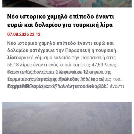
Νέο ιστορικό χαμηλό επίπεδο έναντι
ευρώ και δολαρίου για τουρκική λίρα
07.08.2026 22:12
Νέο ιστορικό χαμηλό επίπεδο έναντι ευρώ και
δολαρίου κατέγραψε την Παρασκευή η τουρκική
λίρα.
Το τουρκικό νόμισμα έκλεισε την Παρασκευή στις
55,18 λίρες έναντι ενός ευρώ και στις 47,69 λίρες
έναντι ενός δολαρίου. Σύμφωνα με στοιχεία της
Κατά τη διάρκεια των τελευταίων 12 μηνών, το
Ευρωπαϊκής Κεντρικής Τράπεζας, η αξία του
τουρκικό νόμισμα έχει απωλέσει 16% της αξίας του
τουρκικού νομίσματος τον Αύγουστο του 2023 έναντι
έναντι του ευρώ και 17% έναντι του δολαρίου.
Πηγή: ΚΥΠΕ
του κοινού ευρωπαϊκού νομίσματος ήταν στις 28,53
λίρες έναντι του ευρώ.