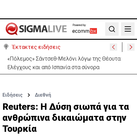
Powered by:
Search
Έκτακτες ειδήσεις
30 χρόνια από τις δολοφονίες Ισαάκ-Σολωμού-
Εκδήλωση μνήμης απόψε στο Παραλίμνι
Ειδήσεις
Διεθνή
Reuters: Η Δύση σιωπά για τα
ανθρώπινα δικαιώματα στην
Τουρκία