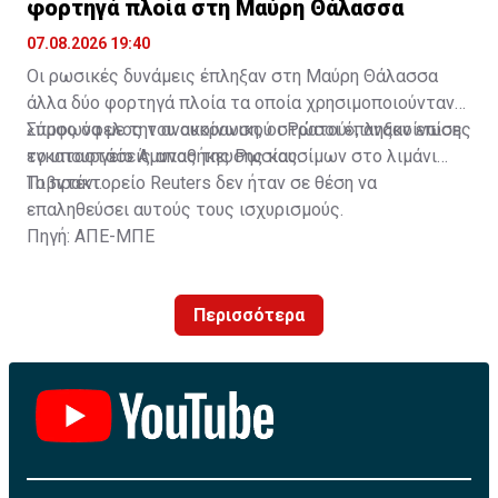
φορτηγά πλοία στη Μαύρη Θάλασσα
07.08.2026 19:40
Οι ρωσικές δυνάμεις έπληξαν στη Μαύρη Θάλασσα
άλλα δύο φορτηγά πλοία τα οποία χρησιμοποιούνταν
«προς όφελος του ουκρανικού στρατού», ανακοίνωσε
Σύμφωνα με την ανακοίνωση, οι Ρώσοι έπληξαν επίσης
το υπουργείο Άμυνας της Ρωσίας.
εγκαταστάσεις αποθήκευσης καυσίμων στο λιμάνι
Πιβντένι.
Το πρακτορείο Reuters δεν ήταν σε θέση να
επαληθεύσει αυτούς τους ισχυρισμούς.
Πηγή: ΑΠΕ-ΜΠΕ
Περισσότερα