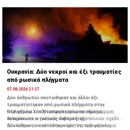
Ουκρανία: Δύο νεκροί και έξι τραυματίες
από ρωσικά πλήγματα
07.08.2026 21:37
Δύο άνθρωποι σκοτώθηκαν και άλλοι έξι
τραυματίστηκαν από ρωσικά πλήγματα στην
περιφέρεια του Ντνιπροπετρόφσκ σήμερα,
Ο Ολεξάντρ Χάνζα ανέφερε μέσω της πλατφόρμας
ανακοίνωσε ο τοπικός κυβερνήτης.
Telegram ότι οι ρωσικές δυνάμεις εξαπέλυσαν σχεδόν
50 επιθέσεις σε πέντε περιοχές της περιφέρειας
Δύο άνθρωποι σκοτώθηκαν κοντά στη Νικόπολ, μια