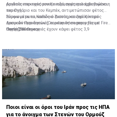
ραγδαία επεκτεινόμενες» πυρκαγιές που έχει βιώσει η
Αρκετές περιοχές του Καναδά, συμπεριλαμβανομένου
περιοχή.
του Οντάριο και του Κεμπέκ, αντιμετώπισαν φέτος
πύρινα μέτωπα, καθώς ο ζεστός και ξηρός καιρός
Σύμφωνα με το Καναδικό Διαυπηρεσιακό Κέντρο
τροφοδότησε δασικές πυρκαγιές σε περιοχές με
Δασικών Πυρκαγιών (Canadian Interagency Forest Fire
πυκνή βλάστηση.
Centre), οι πυρκαγιές έχουν κάψει φέτος 3,9
Πηγή: CNN Greece
εκατομμύρια εκτάρια γης στον Καναδά.
Ποιοι είναι οι όροι του Ιράν προς τις ΗΠΑ
για το άνοιγμα των Στενών του Ορμούζ