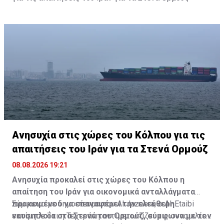
Ανησυχία στις χώρες του Κόλπου για τις
απαιτήσεις του Ιράν για τα Στενά Ορμούζ
08.08.2026 19:21
Ανησυχία προκαλεί στις χώρες του Κόλπου η
απαίτηση του Ιράν για οικονομικά ανταλλάγματα
προκειμένου να επαναφέρει την ελεύθερη
Σύμφωνα με δημοσίευμα του Al Jazeera, ο Al-Etaibi
ναυσιπλοΐα στα Στενά του Ορμούζ, σύμφωνα με τον
εκτίμησε ότι η Τεχεράνη αντιμετωπίζει τις συνομιλίες