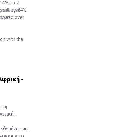
 14% των
ς εκλογές,
 ενώ το 84%
ανών.
s lead over
on with the
υργό της
Αφρική -
 τη
ρατική
ν
δεδεμένες με
μέρωσαν το