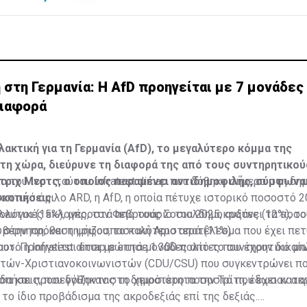
τη Γερμανία: Η AfD προηγείται με 7 μονάδες 
διαφορά
λακτική για τη Γερμανία (AfD), το μεγαλύτερο κόμμα της
τη χώρα, διεύρυνε τη διαφορά της από τους συντηρητικού
τριχ Μερτς, ο οποίος παραμένει αντιδημοφιλής, σύμφωνα 
α του ινστιτούτου Infratest dimap που δόθηκε σήμερα στη δη
σκοπήσεις.
οπτικό όμιλο ARD, η AfD, η οποία πέτυχε ιστορικό ποσοστό 2
ευτικές εκλογές, τον Φεβρουάριο του 2025, αυξάνει τα ποσο
ολόγοι (15%), μπροστά από τους Σοσιαλδημοκράτες (12%), τ
 στην πρόθεση ψήφου, το καλύτερο αποτέλεσμα που έχει πετ
βέρνηση, και τη ριζοσπαστική Αριστερά (11%).
ο». Προηγείται έτσι με επτά μονάδες από το συντηρητικό μ
αυτό η Infratest dimap ρώτησε 1.300 πολίτες που έχουν δικα
τών-Χριστιανοκοινωνιστών (CDU/CSU) που συγκεντρώνει π
δα και προσεγγίζοντας το χειρότερο ποσοστό που έχει κατα
πήσεις, που δόθηκαν στη δημοσιότητα την Τρίτη, έδωσαν ακ
το ίδιο προβάδισμα της ακροδεξιάς επί της δεξιάς.