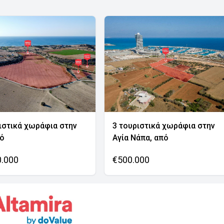
ιστικά χωράφια στην
3 τουριστικά χωράφια στην
νό
Αγία Νάπα, από
0.000
€500.000