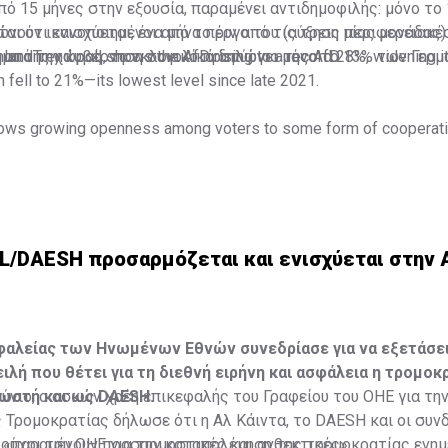
πό 15 μήνες στην εξουσία, παραμένει αντιδημοφιλής: μόνο το
αι ότι ενισχύεται, ένα μήνα πριν από τις τρεις περιφερειακέ
ουν ικανοποιημένοι από το έργο του (αύξηση μίας μονάδας)
μα της χώρας, το εκλογικό προπύργιο της AfD.
ο από την κυβέρνηση συνολικά δηλώνει μόνο το 13% των Γερμ
andTrend poll shows the AfD rising to a record 28%, widening it
fell to 21%—its lowest level since late 2021.
ows growing openness among voters to some form of cooperati
Γερμανία: Όχι στο "τείχος πυρός" προς AfD από τον πρωθυπο
c.twitter.com/JFtJSk7F8v
lashreport)
August 6, 2026
IL/DAESH προσαρμόζεται και ενισχύεται στην 
φαλείας των Ηνωμένων Εθνών συνεδρίασε για να εξετάσει
ιλή που θέτει για τη διεθνή ειρήνη και ασφάλεια η τρομοκ
νωστή και ως DAESH.
ούνιο, ο ασκών χρέη επικεφαλής του Γραφείου του ΟΗΕ για τη
Τρομοκρατίας δήλωσε ότι η Αλ Κάιντα, το DAESH και οι συν
 «παραμένουν προσαρμοστικές και ανθεκτικές».
ούχοι του ΟΗΕ για την καταπολέμηση της τρομοκρατίας ενη