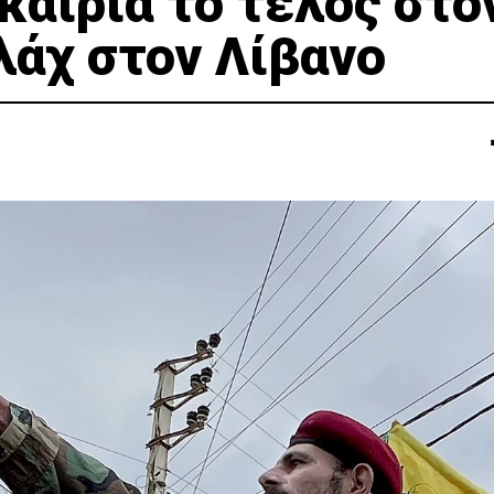
καιρία το τέλος στο
λάχ στον Λίβανο