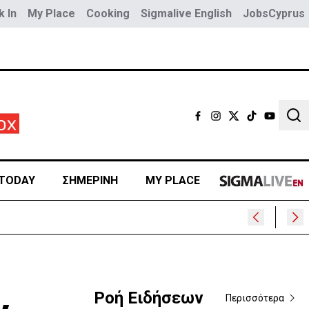
 In
My Place
Cooking
Sigmalive English
JobsCyprus
Sear
TODAY
ΣΗΜΕΡΙΝΗ
MY PLACE
Ροή Ειδήσεων
Περισσότερα