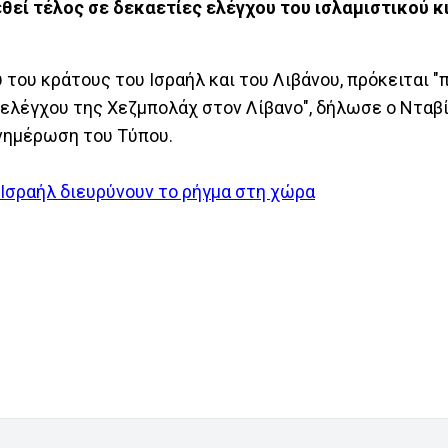
τεθεί τέλος σε δεκαετίες ελέγχου του ισλαμιστικού 
 του κράτους του Ισραήλ και του Λιβάνου, πρόκειται "
ν ελέγχου της Χεζμπολάχ στον Λίβανο", δήλωσε ο Νταβ
νημέρωση του Τύπου.
-Ισραήλ διευρύνουν το ρήγμα στη χώρα