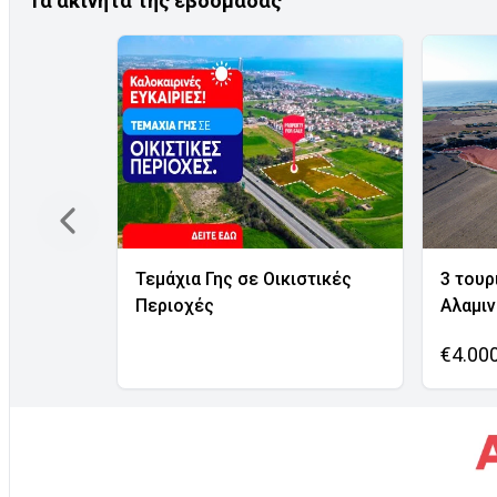
Τα ακίνητα της εβδομάδας
Τεμάχια Γης σε Οικιστικές
3 τουρ
Περιοχές
Αλαμι
€4.00