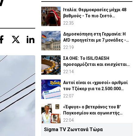
ν
Ιταλία: Θερμοκρασίες μέχρι 48
βαθμούς - Το πιο ζεστό
καλοκαίρι των 100 χρόνων
22:35
Δημοσκόπηση στη Γερμανία: Η
AfD προηγείται με 7 μονάδες -
Διεύρυνε τη διαφορά
22:19
ΣΑ ΟΗΕ: Το ISIL/DAESH
προσαρμόζεται και ενισχύεται
στην Αφρική - Πώς απειλεί
22:14
Αυτοί είναι οι «χρυσοί» αριθμοί
του Τζόκερ για τα 2.500.000
ευρώ
22:07
«Έφυγε» ο βετεράνος του Β'
Παγκοσμίου και αγωνιστής
ΕΟΚΑ, Παύλος Μ. Κασάπης
22:04
Sigma TV Ζωντανά Τώρα
«Όχι» 9 χωρών σε ισχυρισμό