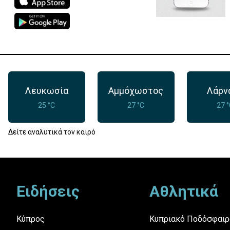
Λευκωσία
Αμμόχωστος
Λάρν
25 °C
27 °C
27 
Δείτε αναλυτικά τον καιρό
Footer
Ειδήσεις
Αθλητικά
Κύπρος
Κυπριακό Ποδόσφαιρ