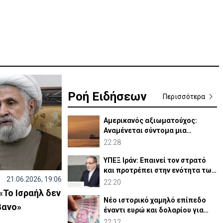
Ροή Ειδήσεων
Περισσότερα
Αμερικανός αξιωματούχος:
Αναμένεται σύντομα μια
συμφωνία για Ορμούζ
22:28
ΥΠΕΞ Ιράν: Επαινεί τον στρατό
και προτρέπει στην ενότητα των
21.06.2026, 19:06
μουσουλμάνων
22:20
Το Ισραήλ δεν
Νέο ιστορικό χαμηλό επίπεδο
βανο»
έναντι ευρώ και δολαρίου για
τουρκική λίρα
22:12