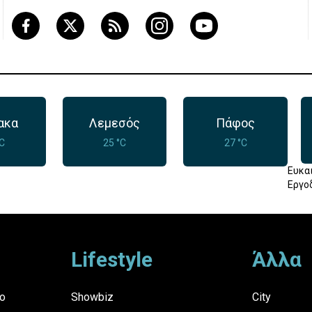
ακα
Λεμεσός
Πάφος
°C
25 °C
27 °C
Ευκα
Εργο
Lifestyle
Άλλα
ο
Showbiz
City