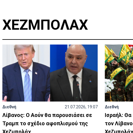
ΧΕΖΜΠΟΛΑΧ
Διεθνή
21.07.2026, 19:07
Διεθνή
Λίβανος: Ο Αούν θα παρουσιάσει σε
Ισραήλ: Θα
Τραμπ το σχέδιο αφοπλισμού της
τον Λίβαν
Χεζμπολάχ
Χεζμπολά