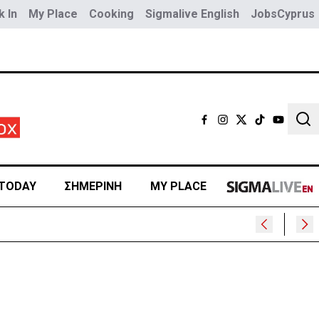
 In
My Place
Cooking
Sigmalive English
JobsCyprus
Sear
TODAY
ΣΗΜΕΡΙΝΗ
MY PLACE