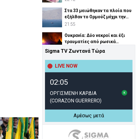
Στα 33 μειώθηκαν τα πλοία που
εξήλθαν το Ορμούζ μέχρι την
Πέμπτη
21:55
Ουκρανία: Δύο νεκροί και έξι
τραυματίες από ρωσικά
πλήγματα
21:37
Sigma TV Ζωντανά Τώρα
ΗΠΑ: Η Γερουσία ενέκρινε νέες
LIVE NOW
κυρώσεις σε βάρος της Ρωσίας
21:24
02:05
Σε επικύρωση και των 4
υποψηφίων για προεδρία ΕΔΕΚ
ΟΡΓΙΣΜΕΝΗ ΚΑΡΔΙΑ
καλεί ο Κ. Μαυρονικόλας
21:07
(CORAZON GUERRERO)
Λίβανος–Ισραήλ: Συμφώνησαν σε
Αμέσως μετά
λίστα χωρών που θα επιβλέψουν
αφοπλισμό Χεζμπολά
20:51
Χειροπέδες σε μοναχό για