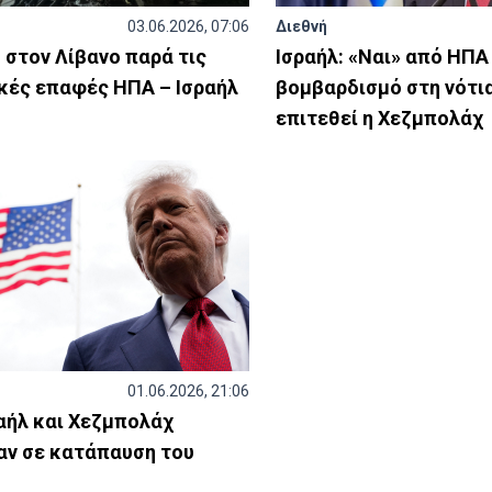
03.06.2026, 07:06
Διεθνή
στον Λίβανο παρά τις
Ισραήλ: «Ναι» από ΗΠΑ 
κές επαφές ΗΠΑ – Ισραήλ
βομβαρδισμό στη νότια
επιτεθεί η Χεζμπολάχ
01.06.2026, 21:06
αήλ και Χεζμπολάχ
ν σε κατάπαυση του