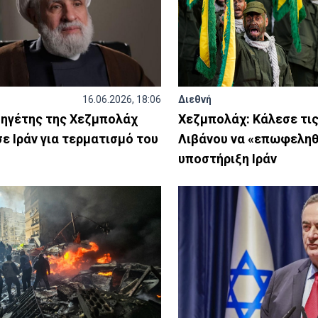
16.06.2026, 18:06
Διεθνή
 ηγέτης της Χεζμπολάχ
Χεζμπολάχ: Κάλεσε τις
ε Ιράν για τερματισμό του
Λιβάνου να «επωφεληθ
υποστήριξη Ιράν