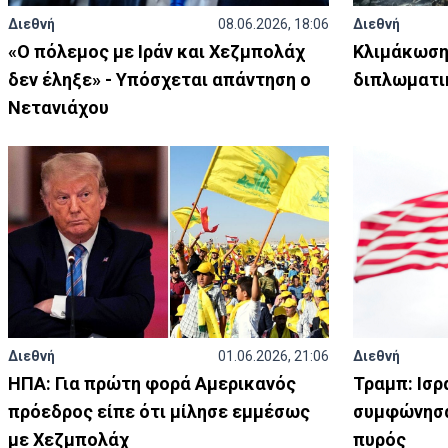
Διεθνή
08.06.2026, 18:06
Διεθνή
«Ο πόλεμος με Ιράν και Χεζμπολάχ
Κλιμάκωση 
δεν έληξε» - Υπόσχεται απάντηση ο
διπλωματι
Νετανιάχου
Διεθνή
01.06.2026, 21:06
Διεθνή
ΗΠΑ: Για πρώτη φορά Αμερικανός
Τραμπ: Ισρ
πρόεδρος είπε ότι μίλησε εμμέσως
συμφώνησα
με Χεζμπολάχ
πυρός