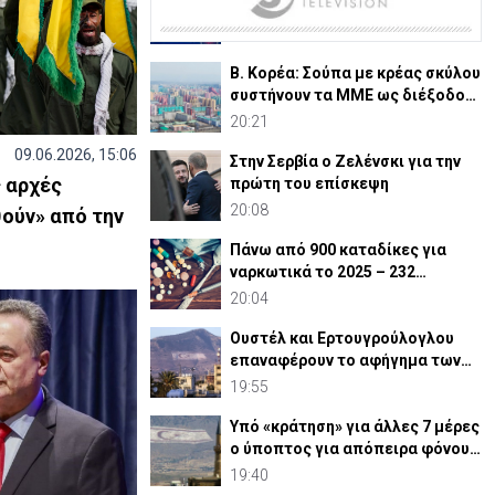
απόπειρα φόνου-Μαχαίρωσε
στο λαιμό 53χρονο
20:23
Β. Κορέα: Σούπα με κρέας σκύλου
συστήνουν τα MME ως διέξοδο
στον καύσωνα
20:21
09.06.2026, 15:06
Στην Σερβία ο Ζελένσκι για την
 αρχές
πρώτη του επίσκεψη
20:08
ούν» από την
Πάνω από 900 καταδίκες για
ναρκωτικά το 2025 – 232
ναρκέμποροι στη φυλακή
20:04
Ουστέλ και Ερτουγρούλογλου
επαναφέρουν το αφήγημα των
Κοκκίνων
19:55
Υπό «κράτηση» για άλλες 7 μέρες
ο ύποπτος για απόπειρα φόνου
σε υπεραγορά
19:40