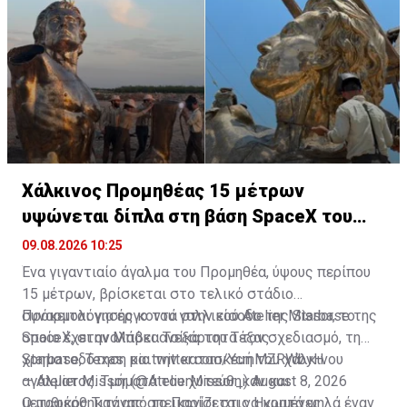
Χάλκινος Προμηθέας 15 μέτρων
υψώνεται δίπλα στη βάση SpaceX του
Έλον Μασκ
09.08.2026 10:25
Ένα γιγαντιαίο άγαλμα του Προμηθέα, ύψους περίπου
15 μέτρων, βρίσκεται στο τελικό στάδιο
συναρμολόγησης κοντά στην είσοδο της Starbase της
Πρόκειται για έργο του γαλλικού Atelier Missor, το
SpaceX, στην Μπόκα Τσίκα του Τέξας.
οποίο έχει αναλάβει ανεξάρτητα τον σχεδιασμό, τη
χρηματοδότηση και την κατασκευή του χάλκινου
Starbase, Texas.
pic.twitter.com/YcmMZRWbyH
αγάλματος. Τμήματά του χυτεύθηκαν και
— Atelier Missor (@AtelierMissor_)
August 8, 2026
μεταφέρθηκαν από το Παρίσι στις Ηνωμένες
Ο μυθικός Τιτάνας απεικονίζεται να κρατά ψηλά έναν