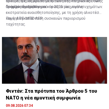
τραυματίες, σύμφωνα με έκθεση της Υπηρεσίας οδικής
αλκοόλ, η κακή κατάσταση των αυτοκινήτων και των
ασφάλειας του Νίγηρα.
δρόμων παραμένουν οι κύριες αιτίες των ατυχημάτων.
Οι αρχές διεξάγουν από το 2025 μια μεγάλη
εκστρατεία ευαισθητοποίησης, με τη χρήση αλκοτέστ
και την εγκατάσταση συσκευών περιορισμού
Πηγή: ΑΠΕ-ΜΠΕ-AFP
ταχύτητας.
Φιντάν: Στα πρότυπα του Άρθρου 5 του
ΝΑΤΟ η νέα αμυντική συμφωνία
09.08.2026 07:34