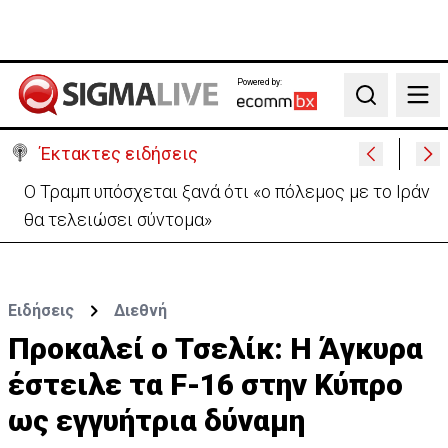
Powered by:
Search
Έκτακτες ειδήσεις
«Ήταν πολύ στενά.. οπότε κατεβήκαμε και
σταθήκαμε ακριβώς πάνω απ’ το πτώμα»
Ειδήσεις
Διεθνή
Προκαλεί ο Τσελίκ: Η Άγκυρα
έστειλε τα F-16 στην Κύπρο
ως εγγυήτρια δύναμη