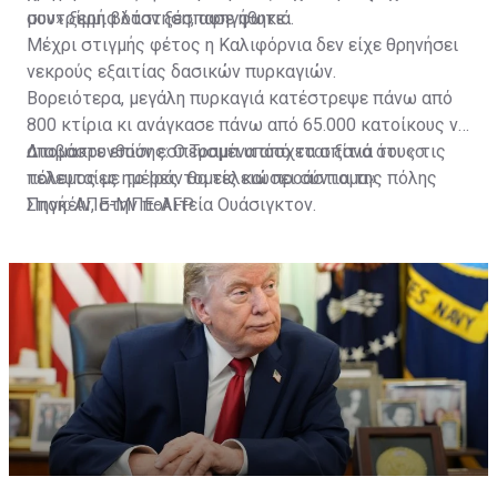
συντρίμμια όταν ξέσπασε φωτιά.
μου» ξερή βλάστηση, αφηγήθηκε.
Μέχρι στιγμής φέτος η Καλιφόρνια δεν είχε θρηνήσει
νεκρούς εξαιτίας δασικών πυρκαγιών.
Βορειότερα, μεγάλη πυρκαγιά κατέστρεψε πάνω από
800 κτίρια κι ανάγκασε πάνω από 65.000 κατοίκους να
απομακρυνθούν εσπευσμένα από τα σπίτια τους τις
Διαβάστε επίσης:
Ο Τραμπ υπόσχεται ξανά ότι «ο
τελευταίες ημέρες τομείς και προάστια της πόλης
πόλεμος με το Ιράν θα τελειώσει σύντομα»
Σποκέιν, στην πολιτεία Ουάσιγκτον.
Πηγή: ΑΠΕ-ΜΠΕ-AFP