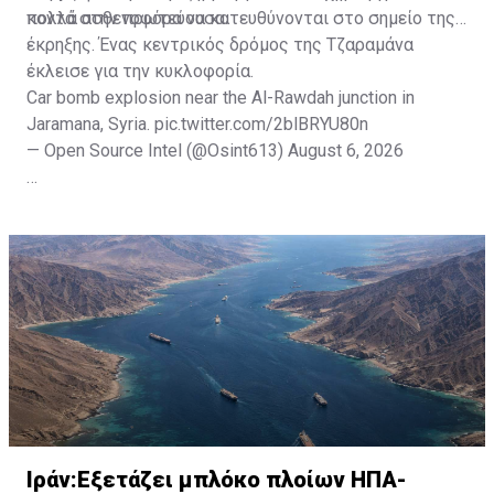
κοντά στην πρωτεύουσα.
πολλά ασθενοφόρα να κατευθύνονται στο σημείο της
έκρηξης. Ένας κεντρικός δρόμος της Τζαραμάνα
έκλεισε για την κυκλοφορία.
Car bomb explosion near the Al-Rawdah junction in
Jaramana, Syria.
pic.twitter.com/2blBRYU80n
— Open Source Intel (@Osint613)
August 6, 2026
Πηγή: ΑΠΕ-ΜΠΕ
Ιράν:Εξετάζει μπλόκο πλοίων ΗΠΑ-