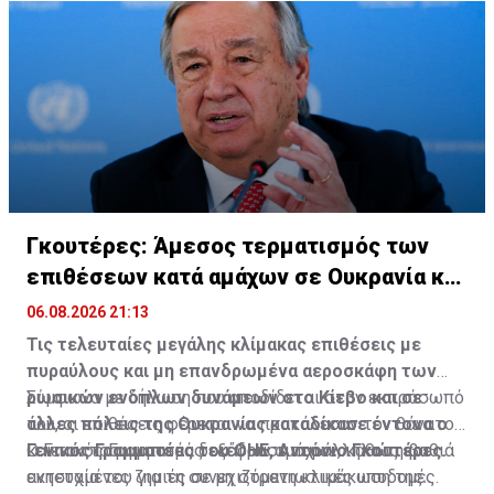
Πηγή: ΚΥΠΕ
Γκουτέρες: Άμεσος τερματισμός των
επιθέσεων κατά αμάχων σε Ουκρανία και
Ρωσία
06.08.2026 21:13
Τις τελευταίες μεγάλης κλίμακας επιθέσεις με
πυραύλους και μη επανδρωμένα αεροσκάφη των
ρωσικών ενόπλων δυνάμεων στο Κίεβο και σε
Σύμφωνα με δήλωση που αποδίδεται στον εκπρόσωπό
άλλες πόλεις της Ουκρανίας καταδίκασε έντονα ο
του, οι επιθέσεις φέρεται να προκάλεσαν τον θάνατο
Γενικός Γραμματέας του ΟΗΕ, Αντόνιο Γκουτέρες.
και τον τραυματισμό δεκάδων αμάχων, καθώς και
Ο Γενικός Γραμματέας εξέφρασε παράλληλα τη βαθιά
εκτεταμένες ζημιές σε μη στρατιωτικές υποδομές.
ανησυχία του για τη συνεχιζόμενη κλιμάκωση της