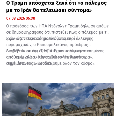
Ο Τραμπ υπόσχεται ξανά ότι «ο πόλεμος
με το Ιράν θα τελειώσει σύντομα»
07.08.2026 06:30
Ο πρόεδρος των ΗΠΑ Ντόναλντ Τραμπ δήλωσε απόψε
σε δημοσιογράφους ότι πιστεύει πως ο πόλεμος με το
Ιράν «θα τελειώσει πολύ σύντομα».
Σχολιάζοντας τα δημοσιεύματα περί έλλειψης
πυρομαχικών, ο Ρεπουμπλικάνος πρόεδρος
διαβεβαίωσε ότι οι ΗΠΑ έχουν «απεριόριστο
Διαβάστε επίσης:
Τραμπ: Είμαι πολύ ικανοποιημένος
απόθεμα» αλλά «πάντα θέλουν περισσότερα»,
από το έργο του Χέγκσεθ στο Υπ. Άμυνας
σημειώνοντας: «Εφοδιάζουμε όλον τον κόσμο».
Πηγή: ΑΠΕ-ΜΠΕ-Reuters