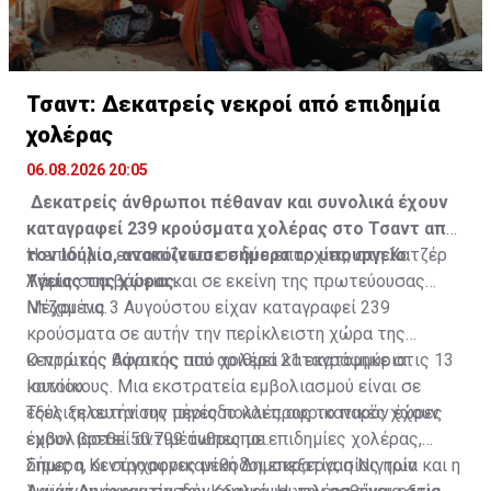
Τσαντ: Δεκατρείς νεκροί από επιδημία
χολέρας
06.08.2026 20:05
Δεκατρείς άνθρωποι πέθαναν και συνολικά έχουν
καταγραφεί 239 κρούσματα χολέρας στο Τσαντ από
τον Ιούλιο, ανακοίνωσε σήμερα το υπουργείο
Η επιδημία εντοπίζεται σε δύο επαρχίες, στη Χατζέρ
Υγείας της χώρας.
Λάμις στα βόρεια και σε εκείνη της πρωτεύουσας
Ντζαμένα.
Μέχρι τις 3 Αυγούστου είχαν καταγραφεί 239
κρούσματα σε αυτήν την περίκλειστη χώρα της
κεντρικής Αφρικής που αριθμεί 21 εκατομμύρια
Ο πρώτος θάνατος από χολέρα καταγράφηκε στις 13
κατοίκους. Μια εκστρατεία εμβολιασμού είναι σε
Ιουνίου.
εξέλιξη αυτήν την περίοδο και προς το παρόν έχουν
Τους τελευταίους μήνες πολλές αφρικανικές χώρες
εμβολιαστεί 50.799 άνθρωποι.
έχουν βρεθεί αντιμέτωπες με επιδημίες χολέρας,
όπως η Κεντροαφρικανική Δημοκρατία, η Νιγηρία και η
Σήμερα, οι σύγχρονες μέθοδοι επεξεργασίας των