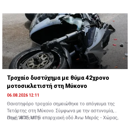
Τροχαίο δυστύχημα με θύμα 42χρονο
μοτοσικλετιστή στη Μύκονο
06.08.2026 12:11
Θανατηφόρο τροχαίο σημειώθηκε το απόγευμα της
Τετάρτης στη Μύκονο. Σύμφωνα με την αστυνομία,
στις 18:35, στην επαρχιακή οδό Άνω Μεράς - Χώρας,
Πηγή: ΑΠΕ-ΜΠΕ
μοτοσικλέτα που οδηγούσε 42χρονος εξετράπη της