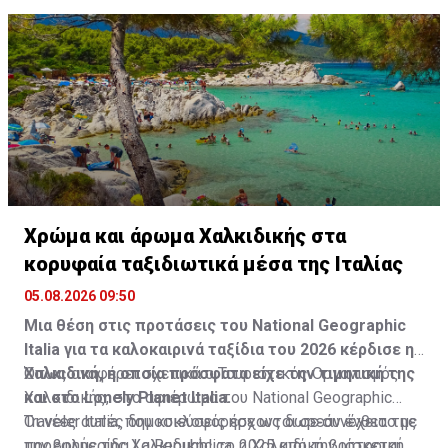
Χρώμα και άρωμα Χαλκιδικής στα
κορυφαία ταξιδιωτικά μέσα της Ιταλίας
05.08.2026 09:50
Μια θέση στις προτάσεις του National Geographic
Italia για τα καλοκαιρινά ταξίδια του 2026 κέρδισε η
Χαλκιδική, η οποία πρόσφατα είχε την τιμητική της
Όπως αναφέρει σχετικά ο Τουριστικός Οργανισμός
και στο Lonely Planet Italia.
Χαλκιδικής, στο αφιέρωμα του National Geographic
Traveler Italia, που κυκλοφόρησε ως δωρεάν ένθετο με
Οι νέες αυτές δημοσιεύσεις έρχονται σε συνέχεια της
την εφημερίδα La Repubblica, η Χαλκιδική βρίσκεται
προβολής της Χαλκιδικής το 2025 από την ιστορική