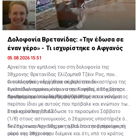
Δολοφονία Βρετανίδας: «Την έδωσα σε
έναν γέρο» - Τι ισχυρίστηκε ο Αφγανός
05.08.2026 15:51
Αρνείται την εμπλοκή του στη δολοφονία της
38χρονης Βρετανίδας Ελίζαμπεθ Τζέιν Ρος, που
εντοπίστηκε νεκρή μέσα σε βαλίτσα σε
Ο συλληφθείς οδηγήθηκε σήμερα στα δικαστήρια της
εγκαταλελειμμένο κτίριο στην Κυψέλη, ο 26χρονος
Ευελπίδων προκειμένου να απολογηθεί, όπου ζήτησε
Αφγανός που συνελήφθη ως δράστης του εγκλήματος.
προθεσμία για αύριο, Πέμπτη (6/8).
Οι ισχυρισμοί που θα προβάλει αναμένεται να είναι
περίπου ίδιοι με αυτούς που πρόβαλε και ενώπιον των
στελεχών της ΕΛ.ΑΣ.
Στην κατάθεση που έδωσε το περασμένο Σάββατο
(1/8) στους αστυνομικούς, ο 26χρονος υποστήριξε ότι
δεν σκότωσε την 38χρονη αλλά ότι την βρήκε νεκρή
Το 26χρονος Αφγανός με τη βαλίτσα που περιέχει τη
μέσα στο σπίτι όπου διέμενε και ότι, υπό το κράτος
σορό της 38χρονης: