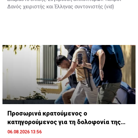
Δανός χειριστής και Έλληνας συντονιστής (vid)
Προσωρινά κρατούμενος ο
κατηγορούμενος για τη δολοφονία της
Βρετανίδας
06.08.2026 13:56