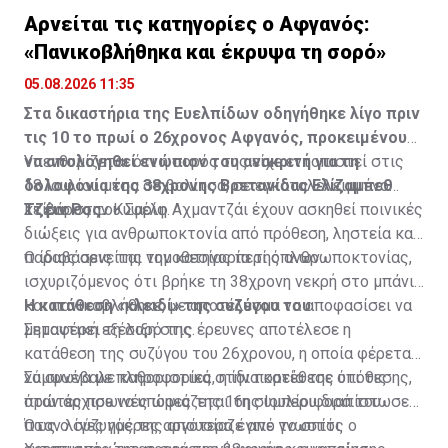
Αρνείται τις κατηγορίες ο Αφγανός:
«Πανικοβλήθηκα και έκρυψα τη σορό»
05.08.2026 11:35
Στα δικαστήρια της Ευελπίδων οδηγήθηκε λίγο πριν
τις 10 το πρωί ο 26χρονος Αφγανός, προκειμένου
να απολογηθεί ενώπιον του ανακριτή για τη
Υπενθυμίζεται ότι η σορός της είχε εντοπιστεί στις
δολοφονία της 38χρονης Βρετανίδας Ελίζαμπεθ
18 Ιουλίου μέσα σε βαλίτσα, σε εγκαταλελειμμένο
Τζέιν Ρος.
κτίριο στην Κυψέλη.
Σε βάρος του Σαρίφ Αχμαντζάι έχουν ασκηθεί ποινικές
διώξεις για ανθρωποκτονία από πρόθεση, ληστεία και
παραβάσεις της νομοθεσίας περί όπλων.
Ο ίδιος αρνείται την κατηγορία της ανθρωποκτονίας,
ισχυριζόμενος ότι βρήκε τη 38χρονη νεκρή στο μπάνιο
και πανικοβλήθηκε, με αποτέλεσμα να αποφασίσει να
Η κατάθεση «κλειδί» της συζύγου του
μεταφέρει τη σορό της.
Σημαντική εξέλιξη στις έρευνες αποτέλεσε η
κατάθεση της συζύγου του 26χρονου, η οποία φέρεται
να συνέβαλε καθοριστικά στην πορεία της υπόθεσης,
Σύμφωνα με πληροφορίες, η ίδια κατέθεσε ότι τις
όταν άρχισε να υποψιάζεται τη συμπεριφορά του.
πρώτες πρωινές ώρες της 16ης Ιουλίου διαπίστωσε
πως ο σύζυγός της απουσίαζε από το σπίτι.
Όταν λίγες ημέρες αργότερα έγινε γνωστός ο