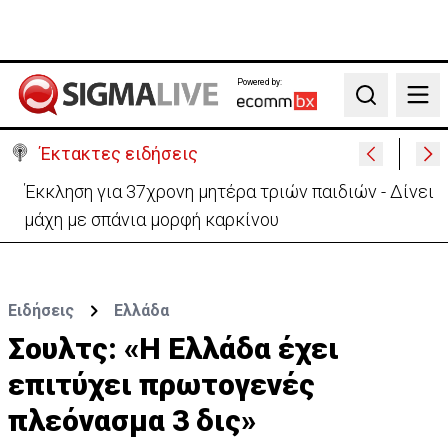
Powered by:
Search
Έκτακτες ειδήσεις
Στο «κίτρινο» η Κύπρος- Νέα προειδοποίηση για
εξαιρετικά υψηλές θερμοκρασίες
Ειδήσεις
Ελλάδα
Σουλτς: «Η Ελλάδα έχει
επιτύχει πρωτογενές
πλεόνασμα 3 δις»