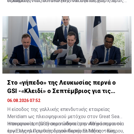
δήλωσε.
επισημαίνοντας ότι όλα γίνονται στο πλαίσιο του
οι λαοί της Νοτιοανατολικής Μεσογείου, χωρίς όμως
διεθνούς δικαίου.
να αποδεχόμαστε εκβιασμούς ή απειλές», ανέφερε.
Στο «γήπεδο» της Λευκωσίας περνά ο
GSI -«Κλειδί» ο Σεπτέμβριος για τις
έρευνες
06.08.2026 07:52
Η είσοδος της γαλλικής επενδυτικής εταιρείας
Meridiam ως πλειοψηφικού μετόχου στον Great Sea
Interconnector (GSI) σηματοδοτεί μια νέα φάση για το
Η
συμφωνία, που ανακοινώθηκε στην Αθήνα
παρουσία
έργο της ηλεκτρικής διασύνδεσης Ελλάδας – Κύπρου,
του Έλληνα Πρωθυπουργού Κυριάκου Μητσοτάκη,