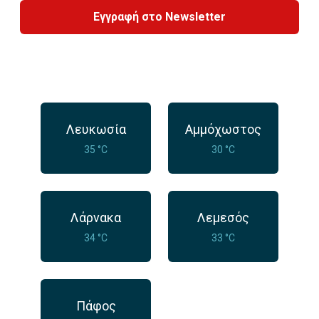
Εγγραφή στο Newsletter
Λευκωσία
Αμμόχωστος
35 °C
30 °C
Λάρνακα
Λεμεσός
34 °C
33 °C
Πάφος