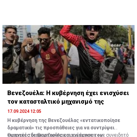
δεν μπορούσαμε να το εντοπίσουμε».
στις αερομεταφορές στην Κύπρο, εμείς παρέχουμε
δύναμή μας στις θάλασσες όσο και στον αέρα,
αυτή την υπηρεσία απευθείας από την Τουρκία».
κατέληξε.
Πηγή: ΚΥΠΕ
Βενεζουέλα: Η κυβέρνηση έχει ενισχύσει
τον κατασταλτικό μηχανισμό της
17.09.2024 12:05
Η κυβέρνηση της Βενεζουέλας «εντατικοποίησε
δραματικά» τις προσπάθειες για να συντρίψει
ειρηνικές διαμαρτυρίες και ενίσχυσε τον
Οι αρχές της Βενεζουέλας προχώρησαν «με συνειδητό