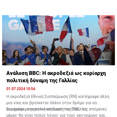
την απαραίτητη φροντίδα.
τον θάνατο υπό κράτηση αρκετών Παλαιστίνιων που
συνελήφθησαν στη Γάζα μετά τις 7 Οκτωβρίου.
Ανάλυση ΒΒC: Η ακροδεξιά ως κυρίαρχη
πολιτική δύναμη της Γαλλίας
01.07.2024 10:56
Η ακροδεξιά Εθνική Συσπείρωση (RN) κατέγραψε άλλη
μια νίκη και βρίσκεται πλέον στον δρόμο για να
ανατρέψει την πολιτική σκηνή της Γαλλίας.
Σύμφωνα με σχετική ανάλυση του BBC, τις επόμενες
μέρες θα γίνει πολύς λόγος για τους κεντρώους και