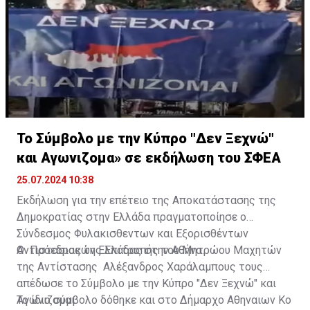
Το Σύμβολο με την Κύπρο "Δεν Ξεχνώ"
και Αγωνιζομα» σε εκδήλωση του ΣΦΕΑ
25.07.2024 10:38
Eκδήλωση για την επέτειο της Αποκατάστασης της
Δημοκρατίας στην Ελλάδα πραγματοποίησε ο
Σύνδεσμος Φυλακισθεντων και Εξορισθέντων
Αντιστασιακών Ελλάδας στην Αθήνα.
Ο Πρόεδρος της Επιτροπής του Μητρώου Μαχητών
της Αντίστασης Αλέξανδρος Χαράλαμπους τους
απέδωσε το Σύμβολο με την Κύπρο "Δεν Ξεχνώ" και
Αγωνιζομαι.
Το ίδιο σύμβολο δόθηκε και στο Δήμαρχο Αθηναιων Κο