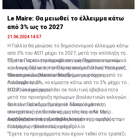
Le Maire: Θα μειωθεί το έλλειμμα κάτω
από 3% ως το 2027
21.06.2024 14:57
Η Γαλλία θα μειώσει το δημοσιονομικό έλλειμμα κάτω
από 3% του ΑΕΠ μέχρι το 2027, μετά την επίπληξη της
ΕΕ στο Παρίσι για παραβίαση των δημοσιονομικών
"Πρέπει να επιστρέψουμε σε υγιή δημόσια οικονομικά
κανόνων, δήλωσε την Παρασκευή ο Γάλλος Υπουργός
και λογαριάστε την απόλυτη αποφασιστικότητά μου",
Οικονομικών Bruno Le Maire.
τόνισε ο κ. Le Maire στους δημοσιογράφους, από το
"Θα επιμείνουμε στον ίδιο δρόμο με στόχο να
Λουξεμβούργο.
πιάσουμε το 3%, να είμαστε κάτω από το 3% μέχρι το
2027", υπογράμμισε.
Η Γαλλία έχει περιέλθει σε πολιτική αβεβαιότητα
μετά την προκήρυξη πρόωρων βουλευτικών εκλογών
από τον Πρόεδρο Εμανουέλ Μακρόν μετά τη
Τα πολιτικά κόμματα έχουν δώσει άφθονες
συντριπτική ήττα του κόμματός του από την
υποσχέσεις για δαπάνες, τις οποίες ο Λε Μαίρ
ακροδεξιά κατά τις ευρωεκλογές.
κατηγόρησε για τη μεταβλητότητα της αγοράς στη
Διαβάστε επίσης:
Αισθητά μειωμένος ο αριθμός των
Γαλλία τις τελευταίες ημέρες.
υποψηφίων βουλευτών στη Γαλλία
"Έχετε τα προγράμματα που έχουν τεθεί στο τραπέζι