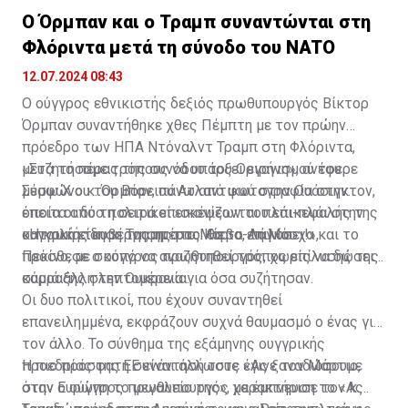
Ο Όρμπαν και ο Τραμπ συναντώνται στη
Φλόριντα μετά τη σύνοδο του NATO
12.07.2024 08:43
Ο ούγγρος εθνικιστής δεξιός πρωθυπουργός Βίκτορ
Όρμπαν συναντήθηκε χθες Πέμπτη με τον πρώην
πρόεδρο των ΗΠΑ Ντόναλντ Τραμπ στη Φλόριντα,
μετά το πέρας της συνόδου του Οργανισμού του
«Συζητήσαμε τρόπους να υπάρξει ειρήνη», ανέφερε
Συμφώνου του Βόρειου Ατλαντικού στην Ουάσιγκτον,
μέσω X ο κ. Όρμπαν, πάνω από φωτογραφία στην
έπειτα από τη σειρά επισκέψεων του επικεφαλής της
οποία οι δυο πολιτικοί εικονίζονται πλάι-πλάι στην
ουγγρικής κυβέρνησης στο Κίεβο, τη Μόσχα και το
κατοικία του κ. Τραμπ στο Μαρ-α-Λάγκο.
«Η καλή είδηση της ημέρας: θα το επιλύσει!»,
Πεκίνο, με σκοπό να αναζητηθεί τρόπος επίλυσης της
πρόσθεσε ο ούγγρος πρωθυπουργός, χωρίς να δώσει
σύρραξης στην Ουκρανία.
καμιά άλλη λεπτομέρεια για όσα συζήτησαν.
Οι δυο πολιτικοί, που έχουν συναντηθεί
επανειλημμένα, εκφράζουν συχνά θαυμασμό ο ένας για
τον άλλο. Το σύνθημα της εξάμηνης ουγγρικής
προεδρίας της ΕΕ είναι άλλωστε «Ας ξαναδώσουμε
Η πιο πρόσφατη συνάντησή τους έγινε τον Μάρτιο,
στην Ευρώπη το μεγαλείο της», με έμπνευση το «Ας
όταν ο ούγγρος πρωθυπουργός χαρακτήρισε τον κ.