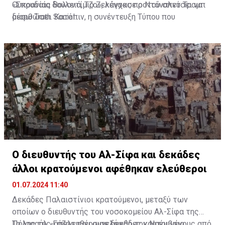
Ουκρανίας Βολοντίμιρ Ζελένσκι, προτού σπεύσει να
«Σπουδαία δουλειά, Τζο», κάγχασε ο Ντόναλντ Τραμπ
διορθώσει. Κατόπιν, η συνέντευξη Τύπου που
μέσω Truth Social.
παραχώρησε λίγες ώρες μετά ξεκίνησε μιλώντας περί
«αντιπροέδρου Τραμπ», ενώ προφανώς αναφερόταν
στην Κάμαλα Χάρις.
Ο διευθυντής του Αλ-Σίφα και δεκάδες
άλλοι κρατούμενοι αφέθηκαν ελεύθεροι
01.07.2024 11:40
Δεκάδες Παλαιστίνιοι κρατούμενοι, μεταξύ των
οποίων ο διευθυντής του νοσοκομείου Αλ-Σίφα της
Πόλης της Γάζας που συνελήφθη τον Νοέμβριο,
Το Ισραήλ «απελευθέρωσε δεκάδες κρατουμένους από