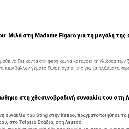
εντυπωσιακές πτεροφάλαινες.
ότερα στο
madamefigaro.cy
Μαρίλια Πέτρου: Μιλά στη Madame Figaro για τη μεγάλη της α
υ: Μιλά στη Madame Figaro για τη μεγάλη της 
έμαθε να ζει κοντά στη φύση και να κατανοεί τη γλώσσα των 
α περιβάλλον γεμάτο ζωή, η αγάπη της για τα πλάσματα γύρ
ιδική ανάμνηση, αλλά ένας δεσμός που εξελίχθηκε σε τρόπο
ό όνειρο και μια βαθιά εσωτερική ανάγκη για ελευθερία ήταν 
η που θα τη σημάδευε για πάντα.
εώθηκε στη χθεσινοβραδινή συναυλία του στη 
ότερα στο
madamefigaro.cy
η συναυλία του Sting στην Κύπρο, πραγματοποιήθηκε το 
του, στο Τσίρειο Στάδιο, στη Λεμεσό.