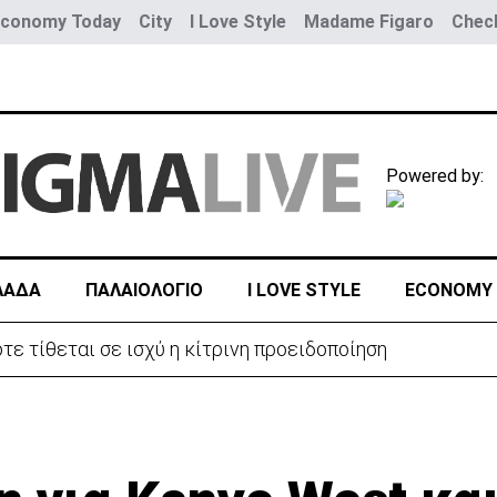
Economy Today
City
I Love Style
Madame Figaro
Check
Powered by:
ΛΑΔΑ
ΠΑΛΑΙΟΛΟΓΙΟ
I LOVE STYLE
ECONOMY
 ΝΑΤΟ η αμυντική συμφωνία με Πακιστάν και Σ. Αραβία