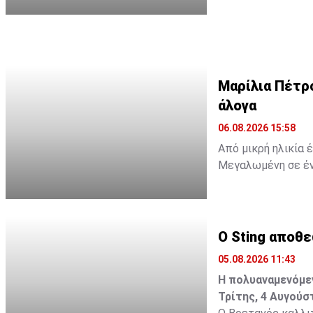
ωκεανό δίπλα σε 
Διαβάστε περισσ
Διαβάστε επίσης:
Μαρίλια Πέτρο
άλογα
άλογα
06.08.2026 15:58
Από μικρή ηλικία 
Μεγαλωμένη σε έν
ήταν απλώς μια πα
ταινία, ένα παιδικ
γεννηθεί μια σχέσ
Ο Sting αποθ
Διαβάστε περισσ
05.08.2026 11:43
Η πολυαναμενόμεν
Τρίτης, 4 Αυγούσ