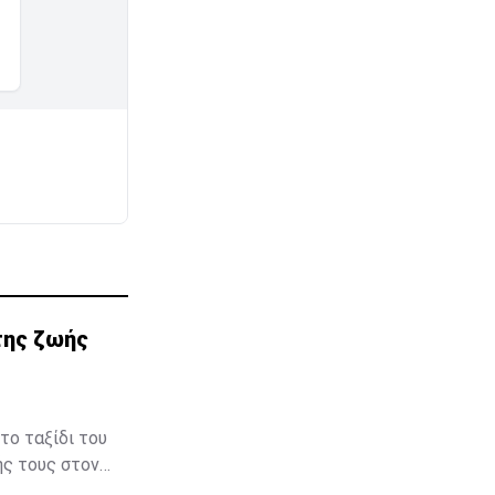
της ζωής
το ταξίδι του
ής τους στον
ύμβηση στον