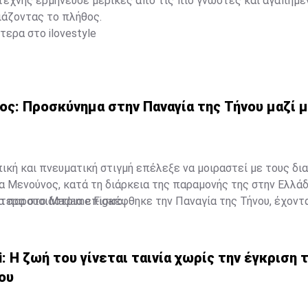
τέχνης ερμήνευσε μερικές από τις πιο γνωστές και αγαπημέ
ιάζοντας το πλήθος.
ερα στο ilovestyle
ς: Προσκύνημα στην Παναγία της Τήνου μαζί μ
κή και πνευματική στιγμή επέλεξε να μοιραστεί με τους δι
α Μενούνος, κατά τη διάρκεια της παραμονής της στην Ελλάδ
α παρουσιάστρια επισκέφθηκε την Παναγία της Τήνου, έχοντ
τερα στο Madame Figaro
ρή της κόρη, Αθηνά, σε ένα προσκύνημα που, όπως αποκάλυψε
για την ίδια.
i: Η ζωή του γίνεται ταινία χωρίς την έγκριση 
ου