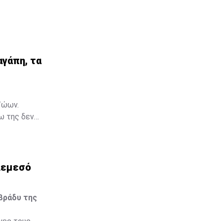
γάπη, τα
αγάπη, τα
ζώων.
ω της δεν
 ζωής. Μια
αρκετά για να
Λεμεσό
βράδυ της