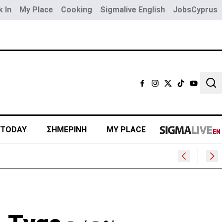
 In
My Place
Cooking
Sigmalive English
JobsCyprus
Sear
 TODAY
ΣΗΜΕΡΙΝΗ
MY PLACE