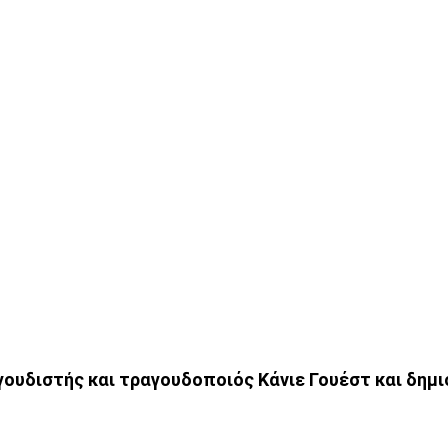
γουδιστής και τραγουδοποιός Κάνιε Γουέστ και δημ