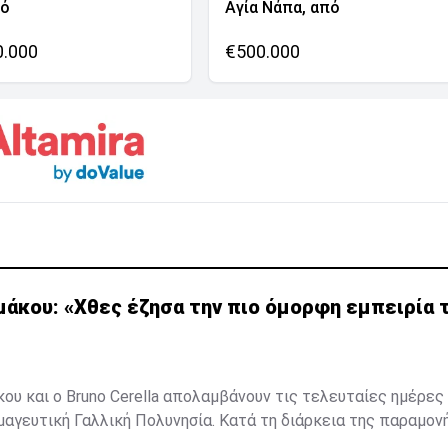
νό
Αγία Νάπα, από
0.000
€500.000
μάκου: «Χθες έζησα την πιο όμορφη εμπειρία 
ου και ο Bruno Cerella απολαμβάνουν τις τελευταίες ημέρες 
μαγευτική Γαλλική Πολυνησία. Κατά τη διάρκεια της παραμον
, έζησαν μοναδικές στιγμές, με κορυφαία εμπειρία την κολ