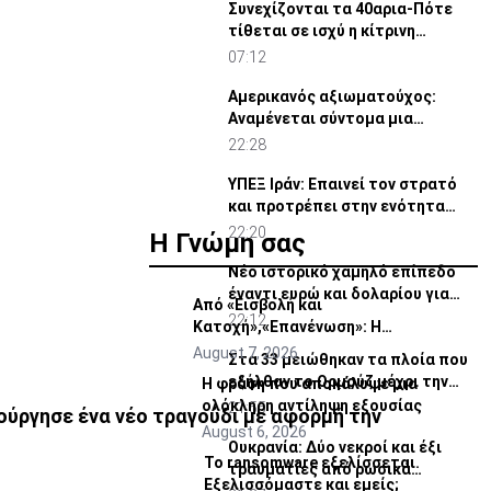
Συνεχίζονται τα 40αρια-Πότε
τίθεται σε ισχύ η κίτρινη
προειδοποίηση
07:12
Αμερικανός αξιωματούχος:
Αναμένεται σύντομα μια
συμφωνία για Ορμούζ
22:28
ΥΠΕΞ Ιράν: Επαινεί τον στρατό
και προτρέπει στην ενότητα
των μουσουλμάνων
22:20
Η Γνώμη σας
Νέο ιστορικό χαμηλό επίπεδο
έναντι ευρώ και δολαρίου για
Από «Εισβολή και
τουρκική λίρα
22:12
Κατοχή»,«Επανένωση»: Η
χειραγώγηση της κοινής γνώμης
August 7, 2026
Στα 33 μειώθηκαν τα πλοία που
εξήλθαν το Ορμούζ μέχρι την
Η φράση που αποκάλυψε μια
Πέμπτη
ολόκληρη αντίληψη εξουσίας
21:55
ιούργησε ένα νέο τραγούδι με αφορμή την
August 6, 2026
Ουκρανία: Δύο νεκροί και έξι
Το ransomware εξελίσσεται.
τραυματίες από ρωσικά
Εξελισσόμαστε και εμείς;