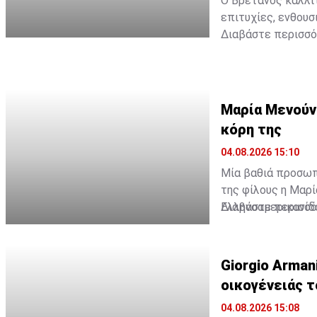
Ο Βρετανός καλλι
επιτυχίες, ενθουσ
Διαβάστε περισσότ
Μαρία Μενούνο
κόρη της
04.08.2026 15:10
Μία βαθιά προσωπι
της φίλους η Μαρί
Ελληνοαμερικανίδ
Διαβάστε περισσό
πλευρό της τη μικ
ξεχωριστή σημασία 
Giorgio Arman
οικογένειάς τ
04.08.2026 15:08