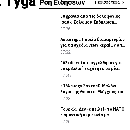
ι Τyga
Ροή Ειδήσεων
Περισσότερα
30 χρόνια από τις δολοφονίες
Ισαάκ-Σολωμού-Εκδήλωση
μνήμης απόψε στο Παραλίμνι
07:36
Ακρωτήρι: Πορεία διαμαρτυρίας
για τα σχέδια νέων κεραίων από
Βρετανικές Βάσεις
07:32
162 οδηγοί καταγγέλθηκαν για
υπερβολική ταχύτητα σε μία
νύχτα
07:28
«Πόλεμος» Σάντσεθ-Μελόνι
λόγω της Θέουτα: Ελέγχους και
από Ισπανία στα σύνορα
07:23
Τουρκία: Δεν «απειλεί» το ΝΑΤΟ
η αμυντική συμφωνία με
Πακιστάν και Σ. Αραβία
07:20