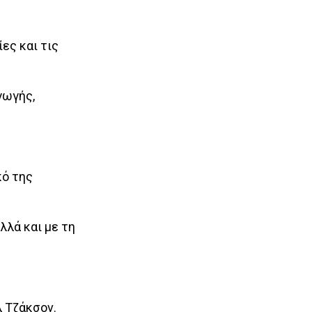
ες και τις
γωγής,
κό της
λλά και με τη
λ Τζάκσον.