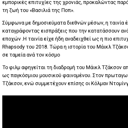
εμπορικές επιτυχίες της χρονιάς, προκαλώντας παρά
τη ζωή του «Βασιλιά της Ποπ».
Σύμφωνα με δημοσιεύματα διεθνών μέσων, η ταινία έ
καταγράφοντας εισπράξεις που την κατατάσσουν αν
εποχών .H ταινία είχε ήδη αναδειχθεί ως η πιο επιτ
Rhapsody του 2018. Τώρα η ιστορία του Μάικλ Τζάκσ
σε ταμεία ανά τον κόσμο
Το φιλμ αφηγείται τη διαδρομή του Μάικλ Τζάκσον απ
ως παγκόσμιου μουσικού φαινομένου. Στον πρωταγων
Τζάκσον, ενώ συμμετέχουν επίσης οι Κόλμαν Ντομίνγκ