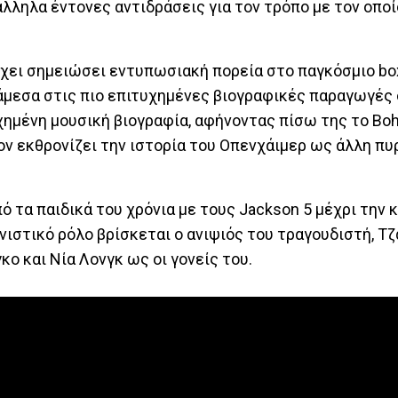
λληλα έντονες αντιδράσεις για τον τρόπο με τον οποί
χει σημειώσει εντυπωσιακή πορεία στο παγκόσμιο box 
άμεσα στις πιο επιτυχημένες βιογραφικές παραγωγές
υχημένη μουσική βιογραφία, αφήνοντας πίσω της το Bo
ον εκθρονίζει την ιστορία του Οπενχάιμερ ως άλλη πυ
ό τα παιδικά του χρόνια με τους Jackson 5 μέχρι την
ιστικό ρόλο βρίσκεται ο ανιψιός του τραγουδιστή, Τ
ο και Νία Λονγκ ως οι γονείς του.