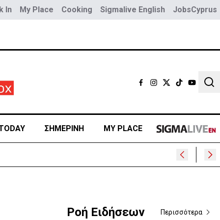
 In
My Place
Cooking
Sigmalive English
JobsCyprus
Sear
TODAY
ΣΗΜΕΡΙΝΗ
MY PLACE
Ροή Ειδήσεων
Περισσότερα