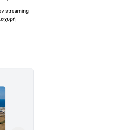
ν streaming
 ισχυρή