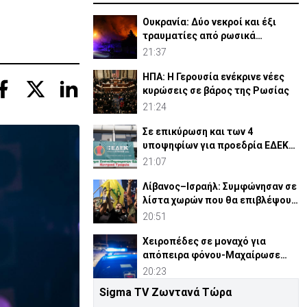
Ουκρανία: Δύο νεκροί και έξι
τραυματίες από ρωσικά
πλήγματα
21:37
ΗΠΑ: Η Γερουσία ενέκρινε νέες
κυρώσεις σε βάρος της Ρωσίας
21:24
Σε επικύρωση και των 4
υποψηφίων για προεδρία ΕΔΕΚ
καλεί ο Κ. Μαυρονικόλας
21:07
Λίβανος–Ισραήλ: Συμφώνησαν σε
λίστα χωρών που θα επιβλέψουν
αφοπλισμό Χεζμπολά
20:51
Χειροπέδες σε μοναχό για
απόπειρα φόνου-Μαχαίρωσε
στο λαιμό 53χρονο
20:23
Sigma TV Ζωντανά Τώρα
Β. Κορέα: Σούπα με κρέας σκύλου