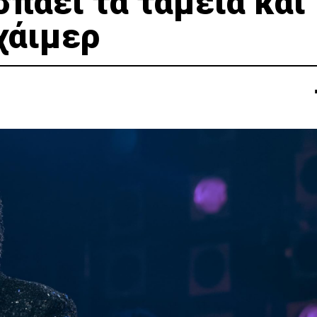
σπάει τα ταμεία και
χάιμερ