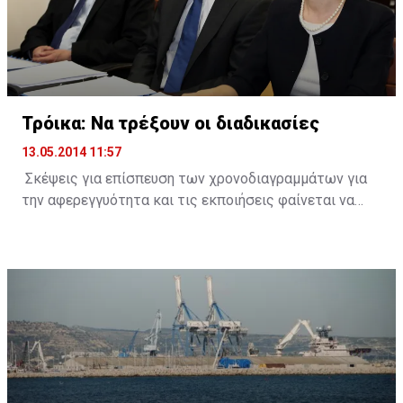
της χώρας - έχει περατώσει σε συντομότατο χρόνο,
λαμβάνοντας υπόψη την πολυπλοκότητα του θέματος,
μια έρευνα με συγκεκριμένα πορίσματα τα οποία,
χωρίς αμφιβολία, είμαι βέβαιος ότι θα βοηθήσουν και
τον φέροντα την ευθύνη, τον Γενικό Εισαγγελέα, για
δίωξη και τιμωρία των όσων ενέχονται στο έγκλημα
Τρόικα: Να τρέξουν οι διαδικασίες
κατά της οικονομίας του τόπου».
13.05.2014 11:57
Σκέψεις για επίσπευση των χρονοδιαγραμμάτων για
την αφερεγγυότητα και τις εκποιήσεις φαίνεται να
κάνουν οι δανειστές, λόγω της επιτάχυνσης του
ρυθμού αύξησης των μη εξυπηρετούμενων δανείων
(ΜΕΔ).
Πηγές από την Τρόικα δήλωσαν στο ΚΥΠΕ πως τόσο οι
μακροοικονομικές όσο και οι δημοσιονομικές
εξελίξεις είναι καλύτερες απ` ότι ανέμεναν οι
δανειστές και ως εκ τούτου δεν δικαιολογείται η
αύξηση των ΜΕΔ.