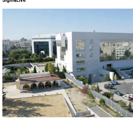
SigmaLive