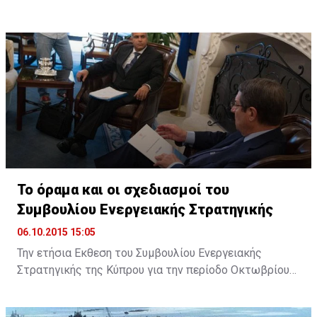
Στρασβούργο, στις 7 Οκτωβρίου, προκειμένου να
συζητήσουν με τους ευρωβουλευτές τα ζητήματα που
πρέπει να αντιμετωπίσει η ΕΕ.
Το όραμα και οι σχεδιασμοί του
Συμβουλίου Ενεργειακής Στρατηγικής
06.10.2015 15:05
Την ετήσια Εκθεση του Συμβουλίου Ενεργειακής
Στρατηγικής της Κύπρου για την περίοδο Οκτωβρίου
2014 με Σεπτεμβρίου 2015, επέδωσε στον Πρόεδρο
της Δημοκρατίας ο Πρόεδρος του Συμβουλίου