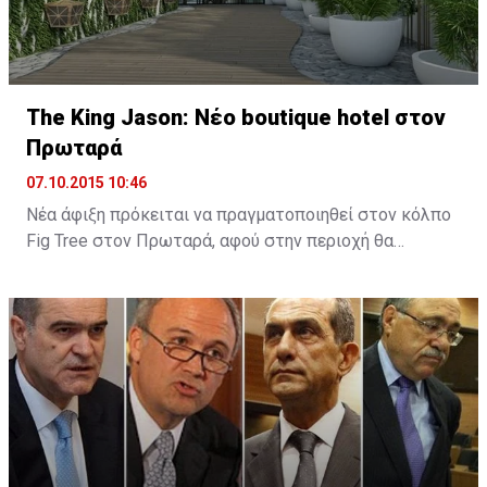
The King Jason: Νέο boutique hotel στον
Πρωταρά
07.10.2015 10:46
Νέα άφιξη πρόκειται να πραγματοποιηθεί στον κόλπο
Fig Tree στον Πρωταρά, αφού στην περιοχή θα
λειτουργήσει νέο boutique hotel με την ονομασία The
King Jason Protaras. Το νέο ξενοδοχείο θα
λειτουργήσει στα μέσα Απριλίου του 2016.