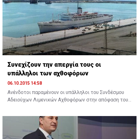
Ανδρέας Πουλλικάς. Παραλαμβάνοντας την Έκθεση, ο
Πρόεδρος Αναστασιάδης εξήρε το ρόλο του
Συμβουλίου και ανάλογων φορέων, σημειώνοντας ότι
θα υπάρχει ακόμη μεγαλύτερη αξιοποίηση του
επιστημονικού προσωπικού ...
Συνεχίζουν την απεργία τους οι
υπάλληλοι των αχθοφόρων
06.10.2015 14:58
Ανένδοτοι παραμένουν οι υπάλληλοι του Συνδέσμου
Αδειούχων Λιμενικών Αχθοφόρων στην απόφαση τους
να απέχουν από την εργασία τους, ζητώντας την
άμεση καταβολή της αποζημίωσης που συμφωνήθηκε,
στο πλαίσιο της εμπορικοποίησης των υπηρεσιών του
λιμανιού.