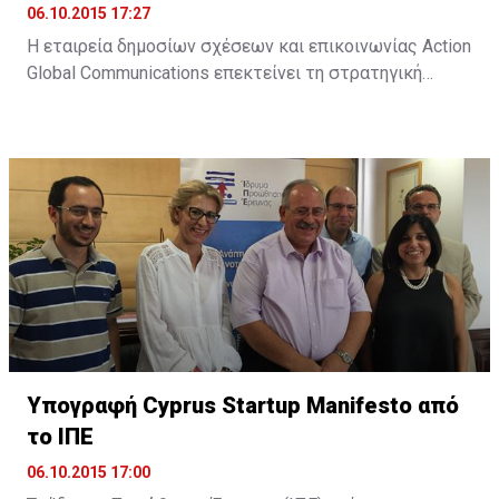
06.10.2015 17:27
Η εταιρεία δημοσίων σχέσεων και επικοινωνίας Action
Global Communications επεκτείνει τη στρατηγική
της προσέγγιση στον τομέα των ψηφιακών παροχών,
μέσω της Action Digital. Όπως αναφέρει σχετική
ανακοίνωση, "στο σημερινό ταχέως μεταβαλλόμενο
διαδικτυακό περιβάλλον, η Action Digital και η Action
Global Communications θα είναι σε θέση να
προσφέρουν πλήρως ολοκληρωμένες και ...
Υπογραφή Cyprus Startup Manifesto από
το ΙΠΕ
06.10.2015 17:00