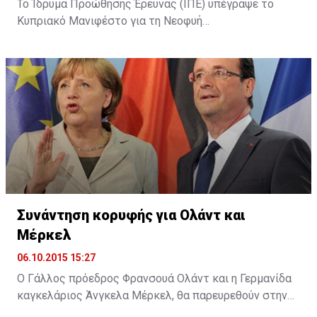
Το Ίδρυμα Προώθησης Έρευνας (ΙΠΕ) υπέγραψε το
Κυπριακό Μανιφέστο για τη Νεοφυή
Επιχειρηματικότητα (Cyprus Startup Manifesto). Όπως
αναφέρει σχετική ανακοίνωση, με την υπογραφή του
Μανιφέστου το ΙΠΕ επιβεβαίωσε τη στήριξή του για
τη θέσπιση ενός πλαισίου για την υποστήριξη της
ίδρυσης και λειτουργίας νέων καινοτόμων
επιχειρήσεων στην Κύπρο, καθώς και τη βελτίωση του
επιχειρηματικού οικοσυστήματος.
Συνάντηση κορυφής για Ολάντ και
Μέρκελ
06.10.2015 15:27
Ο Γάλλος πρόεδρος Φρανσουά Ολάντ και η Γερμανίδα
καγκελάριος Άνγκελα Μέρκελ, θα παρευρεθούν στην
ολομέλεια του Ευρωπαϊκού Κοινοβουλίου (ΕΚ) στο