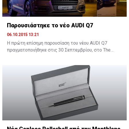
Παρουσιάστηκε το νέο AUDI Q7
06.10.2015 13:21
H πρώτη επίσημη παρουσίαση του νέου AUDI Q7
πραγματοποιήθηκε στις 30 Σεπτεμβρίου, στο Τhe
Yacht Club στη Μαρίνα Λεμεσού και δόθηκε σε όλους η
ευκαιρία να δουν από κοντά το νέο SUV της Audi.
Νέα Capless Rollerball από την Montblanc