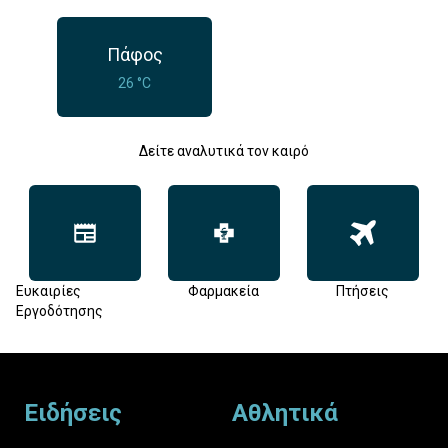
Πάφος
26 °C
Δείτε αναλυτικά τον καιρό
Ευκαιρίες
Φαρμακεία
Πτήσεις
Εργοδότησης
Footer
Ειδήσεις
Αθλητικά