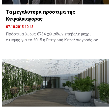
Tα μεγαλύτερα πρόστιμα της
Κεφαλαιαγοράς
07.10.2015 10:43
Πρόστιμα ύψους €734 χιλιάδων επέβαλε μέχρι
στιγμής για το 2015 η Επιτροπή Κεφαλαιαγοράς σε
εταιρείες και στελέχη οι οποίοι παραβίασαν τη
σχετική νομοθεσία. Το 2014 ήταν χρονιά ορόσημο για
την πορεία του Οργανισμού καθώς επιβλήθηκαν
πρόστιμα ύψους €8,2 εκατ., ενώ για το 2013 τα
συνολικά πρόστιμα ήταν μόλις €1,279,000.