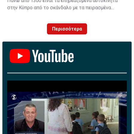
Πάνω από 1300 είναι τα επηρεαζόμενα αυτοκίνητα
στην Κύπρο από το σκάνδαλο με τα πειρασμένα
λογισμικά τηςVW. H Unicars Ltd, επίσημος
αντιπρόσωπος της Volkswagen AG στην Κύπρο,
Περισσότερα
ενημερώνει για τις προσεχείς ενέργειες που αφορούν
πετρελαιοκίνητα οχήματα με κινητήρες EA 189.