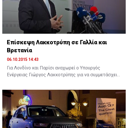
Επίσκεψη Λακκοτρύπη σε Γαλλία και
Βρετανία
06.10.2015 14:43
Για Λονδίνο και Παρίσι αναχωρεί ο Υπουργός
Ενέργειας Γιώργος Λακκοτρύπης για να συμμετάσχει
σε επιχειρηματικά φόρουμ με στόχο την προσέλκυση
επενδύσεων στην Κύπρο, ενώ θα έχει επαφές και με
εκπροσώπους ενεργειακών κολοσσών.