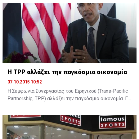
δεν έχει ακόμη επιβεβαιωθεί και ο κ. Παύλου
βρίσκεται στην Κεντρική Τράπεζα όπου αναμένεται να
ξεκαθαρίσει η παραμονή του ή όχι ...
H TPP αλλάζει την παγκόσμια οικονομία
07.10.2015 10:52
Η Συμφωνία Συνεργασίας του Ειρηνικού (Trans-Pacific
Partnership, TPP) αλλάζει την παγκόσμια οικονομία. Για
τον Μπαράκ Ομπάμα είναι το στοίχημα που θα
διαμορφώσει την υστεροφημία του. Για τον Σίνζο Άμπε
είναι το στοίχημα για την επιτυχία της δοκιμαζόμενης
οικονομικής του πολιτικής. Για τον υπόλοιπο κόσμο
είναι η συμφωνία, που θα αλλάξει τα δεδομένα της