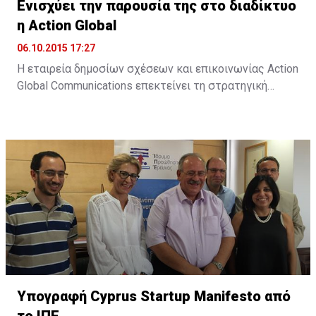
Ενισχύει την παρουσία της στο διαδίκτυο
η Action Global
06.10.2015 17:27
Η εταιρεία δημοσίων σχέσεων και επικοινωνίας Action
Global Communications επεκτείνει τη στρατηγική
της προσέγγιση στον τομέα των ψηφιακών παροχών,
μέσω της Action Digital. Όπως αναφέρει σχετική
ανακοίνωση, "στο σημερινό ταχέως μεταβαλλόμενο
διαδικτυακό περιβάλλον, η Action Digital και η Action
Global Communications θα είναι σε θέση να
προσφέρουν πλήρως ολοκληρωμένες και ...
Υπογραφή Cyprus Startup Manifesto από
το ΙΠΕ