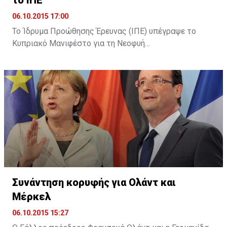
06.10.2015 17:00
Το Ίδρυμα Προώθησης Έρευνας (ΙΠΕ) υπέγραψε το
Κυπριακό Μανιφέστο για τη Νεοφυή
Επιχειρηματικότητα (Cyprus Startup Manifesto). Όπως
αναφέρει σχετική ανακοίνωση, με την υπογραφή του
Μανιφέστου το ΙΠΕ επιβεβαίωσε τη στήριξή του για
τη θέσπιση ενός πλαισίου για την υποστήριξη της
ίδρυσης και λειτουργίας νέων καινοτόμων
επιχειρήσεων στην Κύπρο, καθώς και τη βελτίωση του
επιχειρηματικού οικοσυστήματος.
Συνάντηση κορυφής για Ολάντ και
Μέρκελ
06.10.2015 15:27