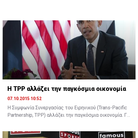
πρώην Λαϊκής Κρις Παύλου υπέβαλε την παραίτησή
του δηλώνοντας ότι αρκετά άντεξε. Ωστόσο, η είδηση
δεν έχει ακόμη επιβεβαιωθεί και ο κ. Παύλου
βρίσκεται στην Κεντρική Τράπεζα όπου αναμένεται να
ξεκαθαρίσει η παραμονή του ή όχι ...
H TPP αλλάζει την παγκόσμια οικονομία
07.10.2015 10:52
Η Συμφωνία Συνεργασίας του Ειρηνικού (Trans-Pacific
Partnership, TPP) αλλάζει την παγκόσμια οικονομία. Για
τον Μπαράκ Ομπάμα είναι το στοίχημα που θα
διαμορφώσει την υστεροφημία του. Για τον Σίνζο Άμπε
είναι το στοίχημα για την επιτυχία της δοκιμαζόμενης