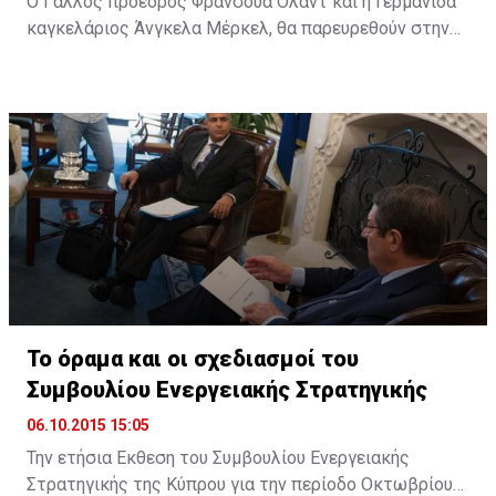
Ο Γάλλος πρόεδρος Φρανσουά Ολάντ και η Γερμανίδα
καγκελάριος Άνγκελα Μέρκελ, θα παρευρεθούν στην
ολομέλεια του Ευρωπαϊκού Κοινοβουλίου (ΕΚ) στο
Στρασβούργο, στις 7 Οκτωβρίου, προκειμένου να
συζητήσουν με τους ευρωβουλευτές τα ζητήματα που
πρέπει να αντιμετωπίσει η ΕΕ.
Το όραμα και οι σχεδιασμοί του
Συμβουλίου Ενεργειακής Στρατηγικής
06.10.2015 15:05
Την ετήσια Εκθεση του Συμβουλίου Ενεργειακής
Στρατηγικής της Κύπρου για την περίοδο Οκτωβρίου