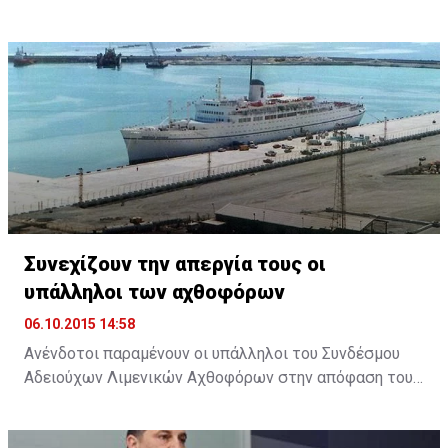
2014 με Σεπτεμβρίου 2015, επέδωσε στον Πρόεδρο
της Δημοκρατίας ο Πρόεδρος του Συμβουλίου
Ανδρέας Πουλλικάς. Παραλαμβάνοντας την Έκθεση, ο
Πρόεδρος Αναστασιάδης εξήρε το ρόλο του
Συμβουλίου και ανάλογων φορέων, σημειώνοντας ότι
θα υπάρχει ακόμη μεγαλύτερη αξιοποίηση του
επιστημονικού προσωπικού ...
Συνεχίζουν την απεργία τους οι
υπάλληλοι των αχθοφόρων
06.10.2015 14:58
Ανένδοτοι παραμένουν οι υπάλληλοι του Συνδέσμου
Αδειούχων Λιμενικών Αχθοφόρων στην απόφαση τους
να απέχουν από την εργασία τους, ζητώντας την
άμεση καταβολή της αποζημίωσης που συμφωνήθηκε,