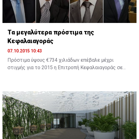
Tα μεγαλύτερα πρόστιμα της
Κεφαλαιαγοράς
07.10.2015 10:43
Πρόστιμα ύψους €734 χιλιάδων επέβαλε μέχρι
στιγμής για το 2015 η Επιτροπή Κεφαλαιαγοράς σε
εταιρείες και στελέχη οι οποίοι παραβίασαν τη
σχετική νομοθεσία. Το 2014 ήταν χρονιά ορόσημο για
την πορεία του Οργανισμού καθώς επιβλήθηκαν
πρόστιμα ύψους €8,2 εκατ., ενώ για το 2013 τα
συνολικά πρόστιμα ήταν μόλις €1,279,000.