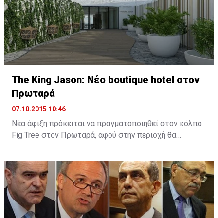
The King Jason: Νέο boutique hotel στον
Πρωταρά
07.10.2015 10:46
Νέα άφιξη πρόκειται να πραγματοποιηθεί στον κόλπο
Fig Tree στον Πρωταρά, αφού στην περιοχή θα
λειτουργήσει νέο boutique hotel με την ονομασία The
King Jason Protaras. Το νέο ξενοδοχείο θα
λειτουργήσει στα μέσα Απριλίου του 2016.