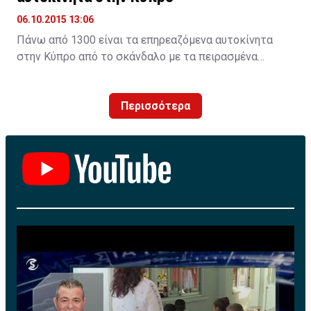
06.10.2015 13:06
Πάνω από 1300 είναι τα επηρεαζόμενα αυτοκίνητα
στην Κύπρο από το σκάνδαλο με τα πειρασμένα
λογισμικά τηςVW. H Unicars Ltd, επίσημος
αντιπρόσωπος της Volkswagen AG στην Κύπρο,
Περισσότερα
ενημερώνει για τις προσεχείς ενέργειες που αφορούν
πετρελαιοκίνητα οχήματα με κινητήρες EA 189.