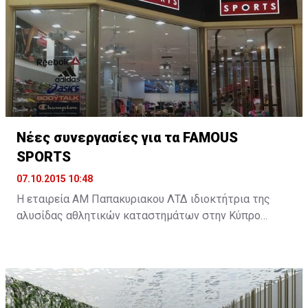
οικονομικής του πολιτικής. Για τον υπόλοιπο κόσμο
είναι η συμφωνία, που θα αλλάξει τα δεδομένα της
παγκόσμιας οικονομίας. ...
Νέες συνεργασίες για τα FAMOUS
SPORTS
07.10.2015 10:48
Η εταιρεία ΑΜ Παπακυριακου ΛΤΔ ιδιοκτήτρια της
αλυσίδας αθλητικών καταστημάτων στην Κύπρο
FAMOUS SPORTS διευρύνει περαιτέρω την γκάμα των
προϊόντων που αντιπροσωπεύουν στην κυπριακή
αγορά με δυο νέες συνεργασίες.