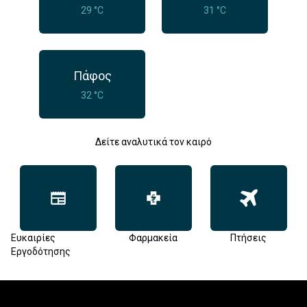
29 °C
31 °C
Πάφος
32 °C
Δείτε αναλυτικά τον καιρό
Ευκαιρίες
Φαρμακεία
Πτήσεις
Εργοδότησης
Footer