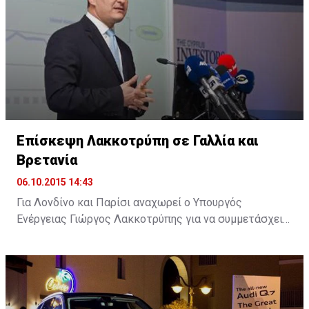
στο πλαίσιο της εμπορικοποίησης των υπηρεσιών του
λιμανιού.
Επίσκεψη Λακκοτρύπη σε Γαλλία και
Βρετανία
06.10.2015 14:43
Για Λονδίνο και Παρίσι αναχωρεί ο Υπουργός
Ενέργειας Γιώργος Λακκοτρύπης για να συμμετάσχει
σε επιχειρηματικά φόρουμ με στόχο την προσέλκυση
επενδύσεων στην Κύπρο, ενώ θα έχει επαφές και με
εκπροσώπους ενεργειακών κολοσσών.