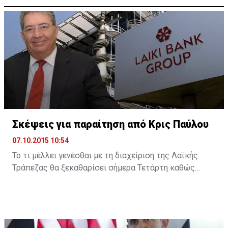
Σκέψεις για παραίτηση από Κρις Παύλου
07.10.2015 10:54
Το τι μέλλει γενέσθαι με τη διαχείριση της Λαϊκής
Τράπεζας θα ξεκαθαρίσει σήμερα Τετάρτη καθώς
σύμφωνα με την Cyprus Mail, ο διαχειριστής της
πρώην Λαϊκής Κρις Παύλου υπέβαλε την παραίτησή
του δηλώνοντας ότι αρκετά άντεξε. Ωστόσο, η είδηση
δεν έχει ακόμη επιβεβαιωθεί και ο κ. Παύλου