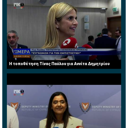
H τοποθέτηση Τίνας Παύλου για Αννίτα Δημητρίου