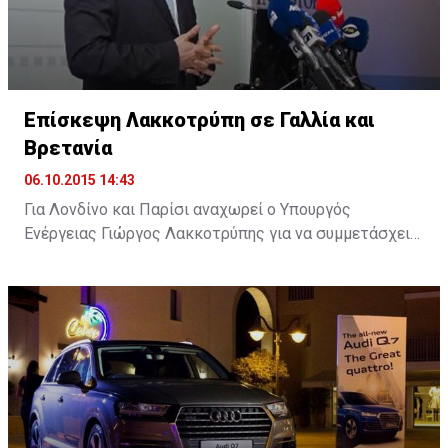
Επίσκεψη Λακκοτρύπη σε Γαλλία και
Βρετανία
06.10.2015 14:43
Για Λονδίνο και Παρίσι αναχωρεί ο Υπουργός
Ενέργειας Γιώργος Λακκοτρύπης για να συμμετάσχει
σε επιχειρηματικά φόρουμ με στόχο την προσέλκυση
επενδύσεων στην Κύπρο, ενώ θα έχει επαφές και με
εκπροσώπους ενεργειακών κολοσσών.