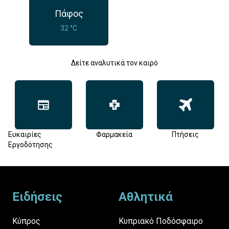
Πάφος
32 °C
Δείτε αναλυτικά τον καιρό
Ευκαιρίες
Φαρμακεία
Πτήσεις
Εργοδότησης
Footer
Ειδήσεις
Αθλητικά
Κύπρος
Κυπριακό Ποδόσφαιρο