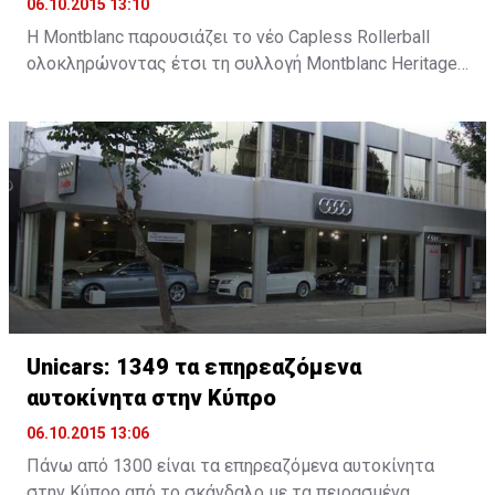
06.10.2015 13:10
Η Montblanc παρουσιάζει το νέο Capless Rollerball
ολοκληρώνοντας έτσι τη συλλογή Montblanc Heritage
1912, ένα νέο εργαλείο γραφής εμπνευσμένο από την
καινοτομία και τη σχεδιαστική παράδοση της
Montblanc.
Unicars: 1349 τα επηρεαζόμενα
αυτοκίνητα στην Κύπρο
06.10.2015 13:06
Πάνω από 1300 είναι τα επηρεαζόμενα αυτοκίνητα
στην Κύπρο από το σκάνδαλο με τα πειρασμένα