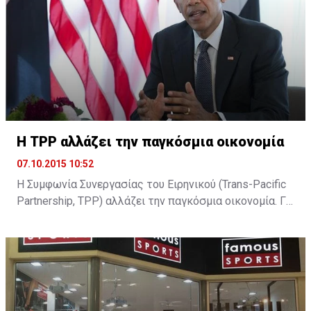
βρίσκεται στην Κεντρική Τράπεζα όπου αναμένεται να
ξεκαθαρίσει η παραμονή του ή όχι ...
H TPP αλλάζει την παγκόσμια οικονομία
07.10.2015 10:52
Η Συμφωνία Συνεργασίας του Ειρηνικού (Trans-Pacific
Partnership, TPP) αλλάζει την παγκόσμια οικονομία. Για
τον Μπαράκ Ομπάμα είναι το στοίχημα που θα
διαμορφώσει την υστεροφημία του. Για τον Σίνζο Άμπε
είναι το στοίχημα για την επιτυχία της δοκιμαζόμενης
οικονομικής του πολιτικής. Για τον υπόλοιπο κόσμο
είναι η συμφωνία, που θα αλλάξει τα δεδομένα της
παγκόσμιας οικονομίας. ...