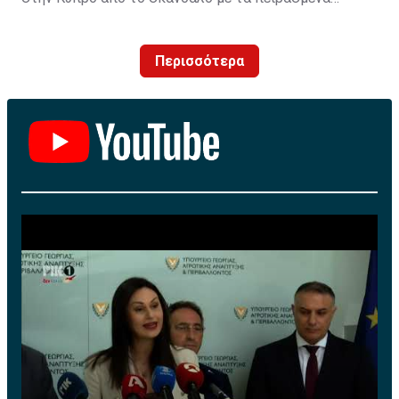
λογισμικά τηςVW. H Unicars Ltd, επίσημος
αντιπρόσωπος της Volkswagen AG στην Κύπρο,
Περισσότερα
ενημερώνει για τις προσεχείς ενέργειες που αφορούν
πετρελαιοκίνητα οχήματα με κινητήρες EA 189.