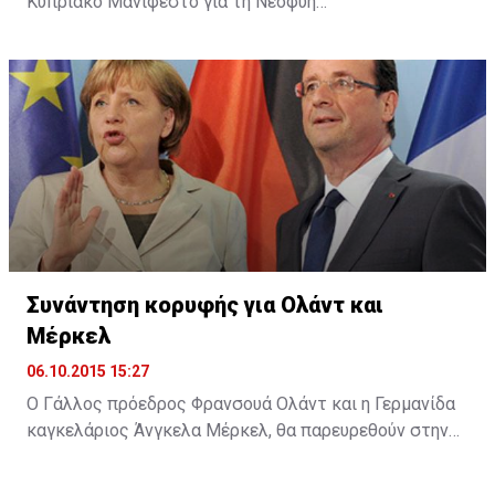
Κυπριακό Μανιφέστο για τη Νεοφυή
Επιχειρηματικότητα (Cyprus Startup Manifesto). Όπως
αναφέρει σχετική ανακοίνωση, με την υπογραφή του
Μανιφέστου το ΙΠΕ επιβεβαίωσε τη στήριξή του για
τη θέσπιση ενός πλαισίου για την υποστήριξη της
ίδρυσης και λειτουργίας νέων καινοτόμων
επιχειρήσεων στην Κύπρο, καθώς και τη βελτίωση του
επιχειρηματικού οικοσυστήματος.
Συνάντηση κορυφής για Ολάντ και
Μέρκελ
06.10.2015 15:27
Ο Γάλλος πρόεδρος Φρανσουά Ολάντ και η Γερμανίδα
καγκελάριος Άνγκελα Μέρκελ, θα παρευρεθούν στην
ολομέλεια του Ευρωπαϊκού Κοινοβουλίου (ΕΚ) στο
Στρασβούργο, στις 7 Οκτωβρίου, προκειμένου να