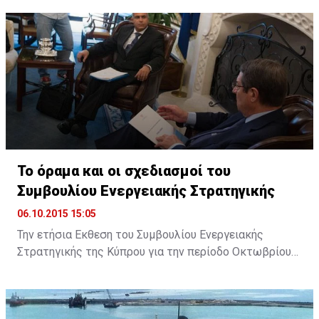
συζητήσουν με τους ευρωβουλευτές τα ζητήματα που
πρέπει να αντιμετωπίσει η ΕΕ.
Το όραμα και οι σχεδιασμοί του
Συμβουλίου Ενεργειακής Στρατηγικής
06.10.2015 15:05
Την ετήσια Εκθεση του Συμβουλίου Ενεργειακής
Στρατηγικής της Κύπρου για την περίοδο Οκτωβρίου
2014 με Σεπτεμβρίου 2015, επέδωσε στον Πρόεδρο
της Δημοκρατίας ο Πρόεδρος του Συμβουλίου
Ανδρέας Πουλλικάς. Παραλαμβάνοντας την Έκθεση, ο