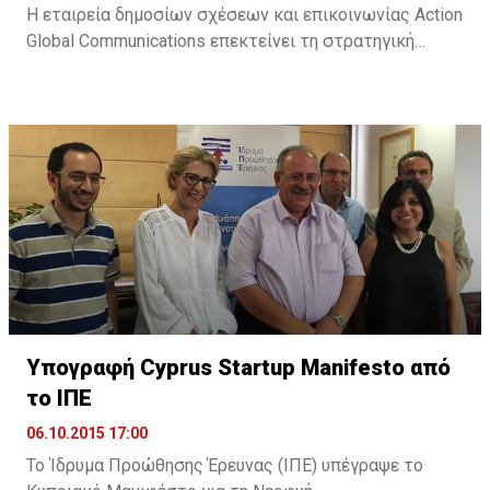
Η εταιρεία δημοσίων σχέσεων και επικοινωνίας Action
Global Communications επεκτείνει τη στρατηγική
της προσέγγιση στον τομέα των ψηφιακών παροχών,
μέσω της Action Digital. Όπως αναφέρει σχετική
ανακοίνωση, "στο σημερινό ταχέως μεταβαλλόμενο
διαδικτυακό περιβάλλον, η Action Digital και η Action
Global Communications θα είναι σε θέση να
προσφέρουν πλήρως ολοκληρωμένες και ...
Υπογραφή Cyprus Startup Manifesto από
το ΙΠΕ
06.10.2015 17:00
Το Ίδρυμα Προώθησης Έρευνας (ΙΠΕ) υπέγραψε το