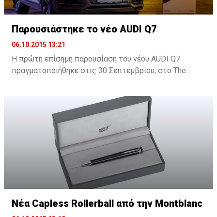
Παρουσιάστηκε το νέο AUDI Q7
06.10.2015 13:21
H πρώτη επίσημη παρουσίαση του νέου AUDI Q7
πραγματοποιήθηκε στις 30 Σεπτεμβρίου, στο Τhe
Yacht Club στη Μαρίνα Λεμεσού και δόθηκε σε όλους η
ευκαιρία να δουν από κοντά το νέο SUV της Audi.
Νέα Capless Rollerball από την Montblanc