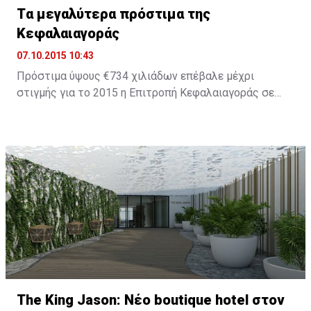
Tα μεγαλύτερα πρόστιμα της
Κεφαλαιαγοράς
07.10.2015 10:43
Πρόστιμα ύψους €734 χιλιάδων επέβαλε μέχρι
στιγμής για το 2015 η Επιτροπή Κεφαλαιαγοράς σε
εταιρείες και στελέχη οι οποίοι παραβίασαν τη
σχετική νομοθεσία. Το 2014 ήταν χρονιά ορόσημο για
την πορεία του Οργανισμού καθώς επιβλήθηκαν
πρόστιμα ύψους €8,2 εκατ., ενώ για το 2013 τα
συνολικά πρόστιμα ήταν μόλις €1,279,000.
The King Jason: Νέο boutique hotel στον