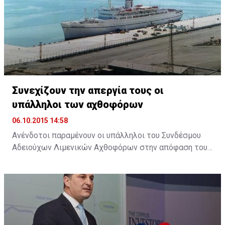
Πρόεδρος Αναστασιάδης εξήρε το ρόλο του
Συμβουλίου και ανάλογων φορέων, σημειώνοντας ότι
θα υπάρχει ακόμη μεγαλύτερη αξιοποίηση του
επιστημονικού προσωπικού ...
Συνεχίζουν την απεργία τους οι
υπάλληλοι των αχθοφόρων
06.10.2015 14:58
Ανένδοτοι παραμένουν οι υπάλληλοι του Συνδέσμου
Αδειούχων Λιμενικών Αχθοφόρων στην απόφαση τους
να απέχουν από την εργασία τους, ζητώντας την
άμεση καταβολή της αποζημίωσης που συμφωνήθηκε,
στο πλαίσιο της εμπορικοποίησης των υπηρεσιών του
λιμανιού.