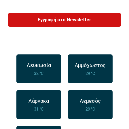
Εγγραφή στο Newsletter
Λευκωσία
Αμμόχωστος
32 °C
29 °C
Λάρνακα
Λεμεσός
31 °C
29 °C