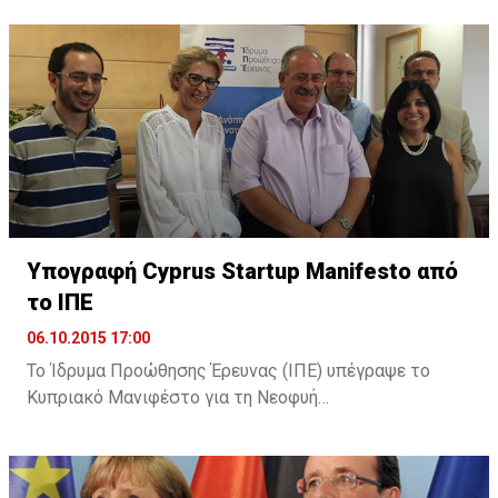
ανακοίνωση, "στο σημερινό ταχέως μεταβαλλόμενο
διαδικτυακό περιβάλλον, η Action Digital και η Action
Global Communications θα είναι σε θέση να
προσφέρουν πλήρως ολοκληρωμένες και ...
Υπογραφή Cyprus Startup Manifesto από
το ΙΠΕ
06.10.2015 17:00
Το Ίδρυμα Προώθησης Έρευνας (ΙΠΕ) υπέγραψε το
Κυπριακό Μανιφέστο για τη Νεοφυή
Επιχειρηματικότητα (Cyprus Startup Manifesto). Όπως
αναφέρει σχετική ανακοίνωση, με την υπογραφή του
Μανιφέστου το ΙΠΕ επιβεβαίωσε τη στήριξή του για