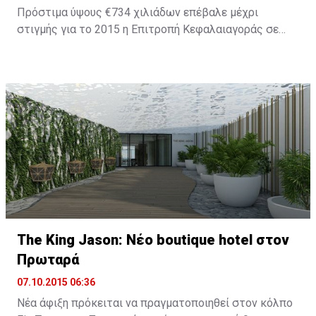
Πρόστιμα ύψους €734 χιλιάδων επέβαλε μέχρι
στιγμής για το 2015 η Επιτροπή Κεφαλαιαγοράς σε
εταιρείες και στελέχη οι οποίοι παραβίασαν τη
σχετική νομοθεσία. Το 2014 ήταν χρονιά ορόσημο για
την πορεία του Οργανισμού καθώς επιβλήθηκαν
πρόστιμα ύψους €8,2 εκατ., ενώ για το 2013 τα
συνολικά πρόστιμα ήταν μόλις €1,279,000.
The King Jason: Νέο boutique hotel στον
Πρωταρά
07.10.2015 06:36
Νέα άφιξη πρόκειται να πραγματοποιηθεί στον κόλπο