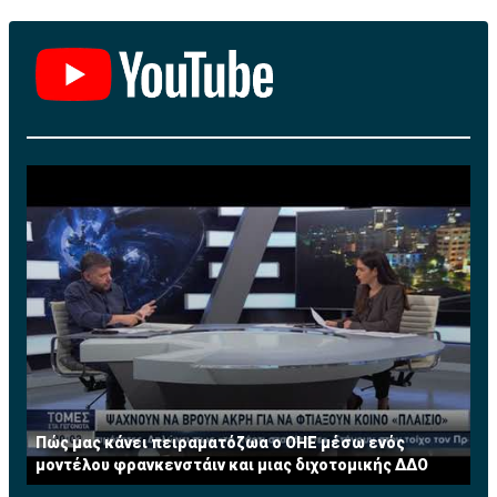
πετρελαιοκίνητα οχήματα με κινητήρες EA 189.
Πώς μας κάνει πειραματόζωα ο ΟΗΕ μέσω ενός
μοντέλου φρανκενστάιν και μιας διχοτομικής ΔΔΟ