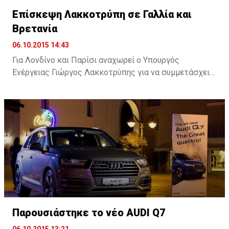
Επίσκεψη Λακκοτρύπη σε Γαλλία και
Βρετανία
06.10.2015 14:43
Για Λονδίνο και Παρίσι αναχωρεί ο Υπουργός
Ενέργειας Γιώργος Λακκοτρύπης για να συμμετάσχει
σε επιχειρηματικά φόρουμ με στόχο την προσέλκυση
επενδύσεων στην Κύπρο, ενώ θα έχει επαφές και με
εκπροσώπους ενεργειακών κολοσσών.
Παρουσιάστηκε το νέο AUDI Q7
06.10.2015 13:21