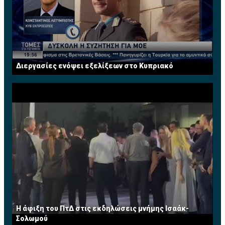
Διεργασίες ενόψει εξελίξεων στο Κυπριακό
Η άφιξη του ΠτΔ στις εκδηλώσεις μνήμης Ισαάκ-
Σολωμού