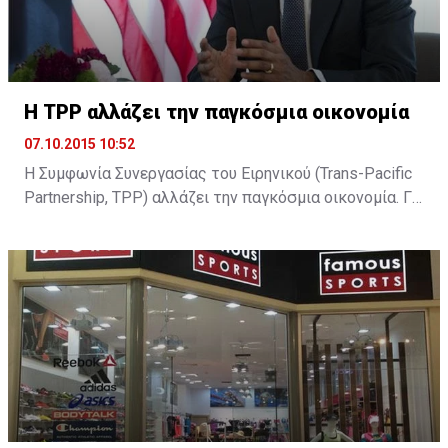
H TPP αλλάζει την παγκόσμια οικονομία
07.10.2015 10:52
Η Συμφωνία Συνεργασίας του Ειρηνικού (Trans-Pacific
Partnership, TPP) αλλάζει την παγκόσμια οικονομία. Για
τον Μπαράκ Ομπάμα είναι το στοίχημα που θα
διαμορφώσει την υστεροφημία του. Για τον Σίνζο Άμπε
είναι το στοίχημα για την επιτυχία της δοκιμαζόμενης
οικονομικής του πολιτικής. Για τον υπόλοιπο κόσμο
είναι η συμφωνία, που θα αλλάξει τα δεδομένα της
παγκόσμιας οικονομίας. ...