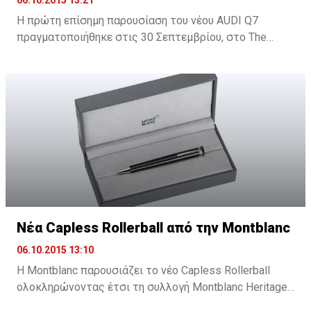
H πρώτη επίσημη παρουσίαση του νέου AUDI Q7
πραγματοποιήθηκε στις 30 Σεπτεμβρίου, στο Τhe
Yacht Club στη Μαρίνα Λεμεσού και δόθηκε σε όλους η
ευκαιρία να δουν από κοντά το νέο SUV της Audi.
Νέα Capless Rollerball από την Montblanc
06.10.2015 13:10
Η Montblanc παρουσιάζει το νέο Capless Rollerball
ολοκληρώνοντας έτσι τη συλλογή Montblanc Heritage
1912, ένα νέο εργαλείο γραφής εμπνευσμένο από την