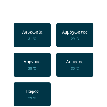
Λευκωσία
Αμμόχωστος
31 °C
29 °C
Λάρνακα
Λεμεσός
28 °C
30 °C
Πάφος
29 °C