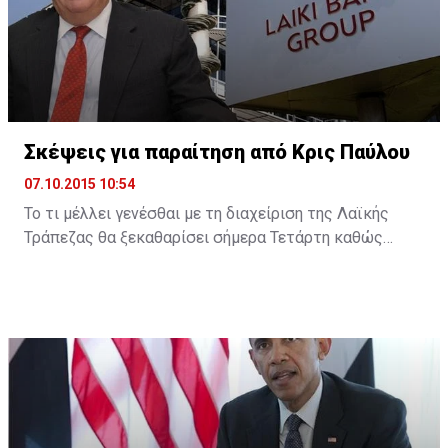
Σκέψεις για παραίτηση από Κρις Παύλου
07.10.2015 10:54
Το τι μέλλει γενέσθαι με τη διαχείριση της Λαϊκής
Τράπεζας θα ξεκαθαρίσει σήμερα Τετάρτη καθώς
σύμφωνα με την Cyprus Mail, ο διαχειριστής της
πρώην Λαϊκής Κρις Παύλου υπέβαλε την παραίτησή
του δηλώνοντας ότι αρκετά άντεξε. Ωστόσο, η είδηση
δεν έχει ακόμη επιβεβαιωθεί και ο κ. Παύλου
βρίσκεται στην Κεντρική Τράπεζα όπου αναμένεται να
ξεκαθαρίσει η παραμονή του ή όχι ...