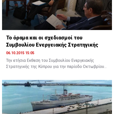
Το όραμα και οι σχεδιασμοί του
Συμβουλίου Ενεργειακής Στρατηγικής
06.10.2015 15:05
Την ετήσια Εκθεση του Συμβουλίου Ενεργειακής
Στρατηγικής της Κύπρου για την περίοδο Οκτωβρίου
2014 με Σεπτεμβρίου 2015, επέδωσε στον Πρόεδρο
της Δημοκρατίας ο Πρόεδρος του Συμβουλίου
Ανδρέας Πουλλικάς. Παραλαμβάνοντας την Έκθεση, ο
Πρόεδρος Αναστασιάδης εξήρε το ρόλο του
Συμβουλίου και ανάλογων φορέων, σημειώνοντας ότι
θα υπάρχει ακόμη μεγαλύτερη αξιοποίηση του
επιστημονικού προσωπικού ...