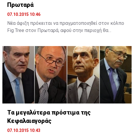
Πρωταρά
07.10.2015 10:46
Νέα άφιξη πρόκειται να πραγματοποιηθεί στον κόλπο
Fig Tree στον Πρωταρά, αφού στην περιοχή θα
λειτουργήσει νέο boutique hotel με την ονομασία The
King Jason Protaras. Το νέο ξενοδοχείο θα
λειτουργήσει στα μέσα Απριλίου του 2016.
Tα μεγαλύτερα πρόστιμα της
Κεφαλαιαγοράς
07.10.2015 10:43