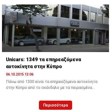
καινοτομία και τη σχεδιαστική παράδοση της
Montblanc.
Unicars: 1349 τα επηρεαζόμενα
αυτοκίνητα στην Κύπρο
06.10.2015 13:06
Πάνω από 1300 είναι τα επηρεαζόμενα αυτοκίνητα
στην Κύπρο από το σκάνδαλο με τα πειρασμένα
λογισμικά τηςVW. H Unicars Ltd, επίσημος
αντιπρόσωπος της Volkswagen AG στην Κύπρο,
Περισσότερα
ενημερώνει για τις προσεχείς ενέργειες που αφορούν