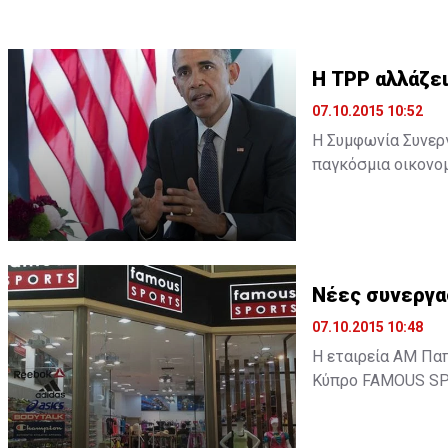
H TPP αλλάζει
07.10.2015 10:52
Η Συμφωνία Συνεργα
παγκόσμια οικονομ
υστεροφημία του. 
οικονομικής του π
δεδομένα της παγκό
Νέες συνεργα
07.10.2015 10:48
Η εταιρεία ΑΜ Πα
Κύπρο FAMOUS SPO