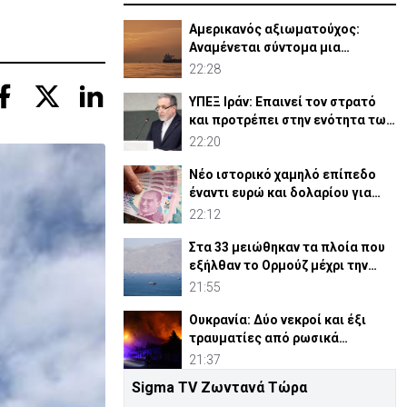
Αμερικανός αξιωματούχος:
Αναμένεται σύντομα μια
συμφωνία για Ορμούζ
22:28
ΥΠΕΞ Ιράν: Επαινεί τον στρατό
και προτρέπει στην ενότητα των
μουσουλμάνων
22:20
Νέο ιστορικό χαμηλό επίπεδο
έναντι ευρώ και δολαρίου για
τουρκική λίρα
22:12
Στα 33 μειώθηκαν τα πλοία που
εξήλθαν το Ορμούζ μέχρι την
Πέμπτη
21:55
Ουκρανία: Δύο νεκροί και έξι
τραυματίες από ρωσικά
πλήγματα
21:37
Sigma TV Ζωντανά Τώρα
ΗΠΑ: Η Γερουσία ενέκρινε νέες