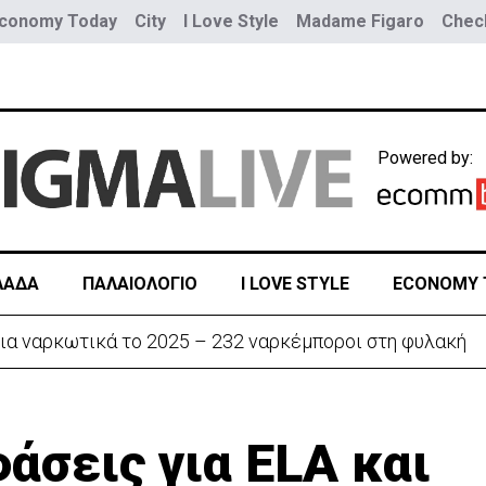
conomy Today
City
I Love Style
Madame Figaro
Check
Powered by:
ΛΑΔΑ
ΠΑΛΑΙΟΛΟΓΙΟ
I LOVE STYLE
ECONOMY 
ην «Corner» o Προύντζος - «Πληγώνει τις αναμνήσεις»
άσεις για ELA και