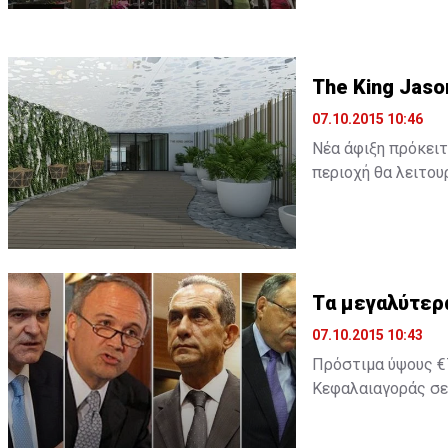
The King Jaso
07.10.2015 10:46
Νέα άφιξη πρόκειτ
περιοχή θα λειτουρ
Tα μεγαλύτερ
07.10.2015 10:43
Πρόστιμα ύψους €7
Κεφαλαιαγοράς σε 
2014 ήταν χρονιά 