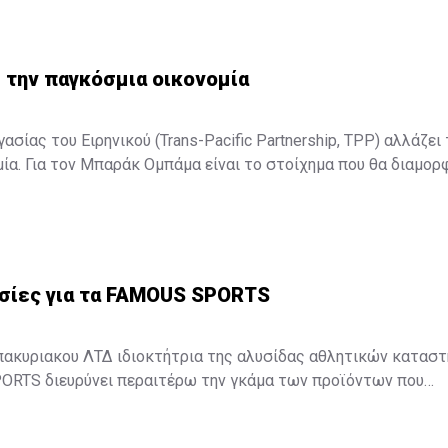
 την παγκόσμια οικονομία
σίας του Ειρηνικού (Trans-Pacific Partnership, TPP) αλλάζει 
ία. Για τον Μπαράκ Ομπάμα είναι το στοίχημα που θα διαμορ
Για τον Σίνζο Άμπε είναι το στοίχημα για την επιτυχία της δο
ολιτικής. Για τον υπόλοιπο κόσμο είναι η συμφωνία, που θα αλ
σμιας οικονομίας. ...
σίες για τα FAMOUS SPORTS
πακυριακου ΛΤΔ ιδιοκτήτρια της αλυσίδας αθλητικών κατασ
RTS διευρύνει περαιτέρω την γκάμα των προϊόντων που
αντιπροσωπεύουν στην κυπριακή αγορά με δυο νέες συνεργασίες.