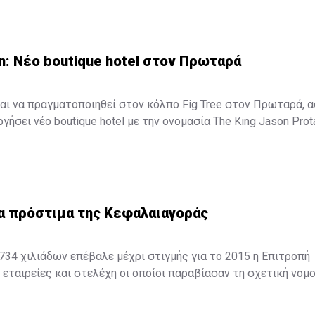
n: Νέο boutique hotel στον Πρωταρά
αι να πραγματοποιηθεί στον κόλπο Fig Tree στον Πρωταρά, 
γήσει νέο boutique hotel με την ονομασία The King Jason Prot
ξενοδοχείο θα λειτουργήσει στα μέσα Απριλίου του 2016.
α πρόστιμα της Κεφαλαιαγοράς
34 χιλιάδων επέβαλε μέχρι στιγμής για το 2015 η Επιτροπή
εταιρείες και στελέχη οι οποίοι παραβίασαν τη σχετική νομο
ορόσημο για την πορεία του Οργανισμού καθώς επιβλήθηκαν 