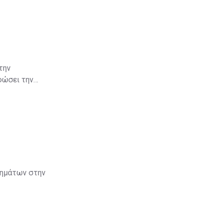
την
φώσει την
κιμαζόμενης
λάξει τα
τημάτων στην