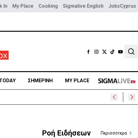
 In
My Place
Cooking
Sigmalive English
JobsCyprus
Sear
TODAY
ΣΗΜΕΡΙΝΗ
MY PLACE
Ροή Ειδήσεων
Περισσότερα