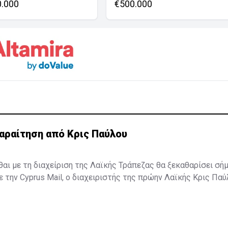
0.000
€500.000
αραίτηση από Κρις Παύλου
σθαι με τη διαχείριση της Λαϊκής Τράπεζας θα ξεκαθαρίσει σή
την Cyprus Mail, ο διαχειριστής της πρώην Λαϊκής Κρις Πα
 δηλώνοντας ότι αρκετά άντεξε. Ωστόσο, η είδηση δεν έχει α
ο κ. Παύλου βρίσκεται στην Κεντρική Τράπεζα όπου αναμένετα
μονή του ή όχι ...