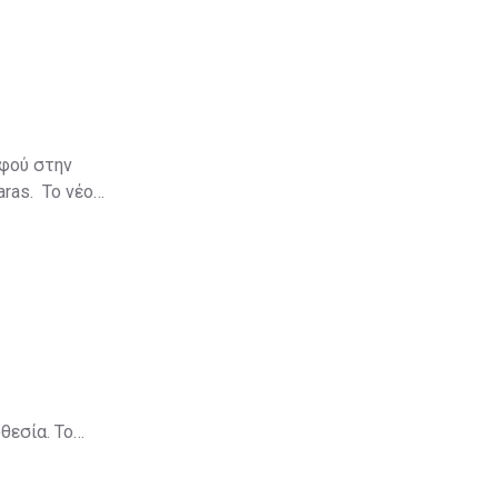
αφού στην
aras. Το νέο
θεσία. Το
πρόστιμα
ύψους €8,2 εκατ., ενώ για το 2013 τα συνολικά πρόστιμα ήταν μόλις €1,279,000.