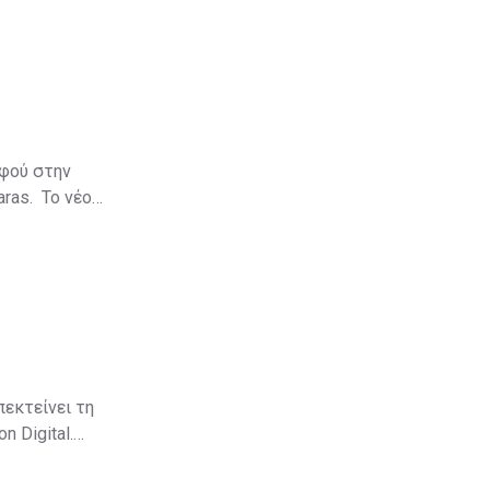
αφού στην
aras. Το νέο
πεκτείνει τη
 Digital.
αδικτυακό
να