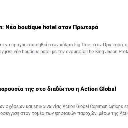
n: Νέο boutique hotel στον Πρωταρά
αι να πραγματοποιηθεί στον κόλπο Fig Tree στον Πρωταρά, 
γήσει νέο boutique hotel με την ονομασία The King Jason Prot
τουργήσει στα μέσα Απριλίου του 2016.
παρουσία της στο διαδίκτυο η Action Global
ων σχέσεων και επικοινωνίας Action Global Communications ε
οσέγγιση στον τομέα των ψηφιακών παροχών, μέσω της Action
ετική ανακοίνωση, "στο σημερινό ταχέως μεταβαλλόμενο δι
on Digital και η Action Global Communications θα είναι σε θέση 