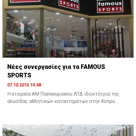
είναι το στοίχημα για την επιτυχία της δοκιμαζόμενης
οικονομικής του πολιτικής. Για τον υπόλοιπο κόσμο
είναι η συμφωνία, που θα αλλάξει τα δεδομένα της
παγκόσμιας οικονομίας. ...
Νέες συνεργασίες για τα FAMOUS
SPORTS
07.10.2015 10:48
Η εταιρεία ΑΜ Παπακυριακου ΛΤΔ ιδιοκτήτρια της
αλυσίδας αθλητικών καταστημάτων στην Κύπρο
FAMOUS SPORTS διευρύνει περαιτέρω την γκάμα των
προϊόντων που αντιπροσωπεύουν στην κυπριακή
αγορά με δυο νέες συνεργασίες.