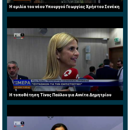
Η ομιλία του νέου Υπουργού Γεωργίας Χρήστου Σενέκη
H τοποθέτηση Τίνας Παύλου για Αννίτα Δημητρίου