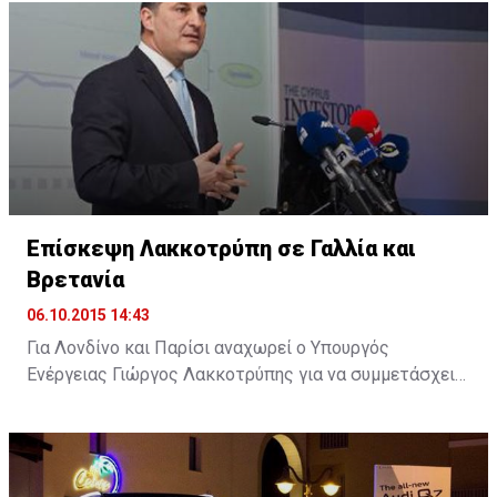
στο πλαίσιο της εμπορικοποίησης των υπηρεσιών του
λιμανιού.
Επίσκεψη Λακκοτρύπη σε Γαλλία και
Βρετανία
06.10.2015 14:43
Για Λονδίνο και Παρίσι αναχωρεί ο Υπουργός
Ενέργειας Γιώργος Λακκοτρύπης για να συμμετάσχει
σε επιχειρηματικά φόρουμ με στόχο την προσέλκυση
επενδύσεων στην Κύπρο, ενώ θα έχει επαφές και με
εκπροσώπους ενεργειακών κολοσσών.