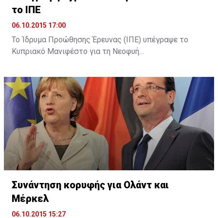
το ΙΠΕ
06.10.2015 17:00
Το Ίδρυμα Προώθησης Έρευνας (ΙΠΕ) υπέγραψε το
Κυπριακό Μανιφέστο για τη Νεοφυή
Επιχειρηματικότητα (Cyprus Startup Manifesto). Όπως
αναφέρει σχετική ανακοίνωση, με την υπογραφή του
Μανιφέστου το ΙΠΕ επιβεβαίωσε τη στήριξή του για
τη θέσπιση ενός πλαισίου για την υποστήριξη της
ίδρυσης και λειτουργίας νέων καινοτόμων
επιχειρήσεων στην Κύπρο, καθώς και τη βελτίωση του
επιχειρηματικού οικοσυστήματος.
Συνάντηση κορυφής για Ολάντ και
Μέρκελ
06.10.2015 15:27