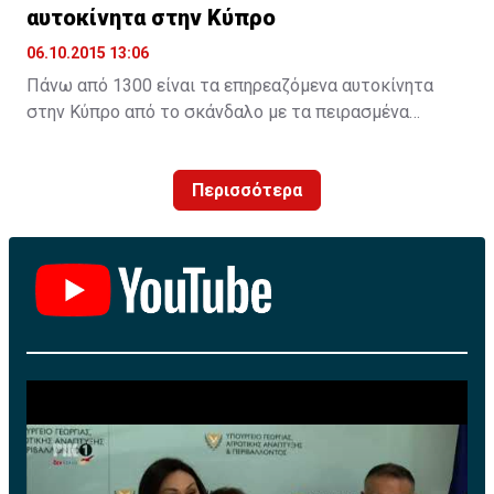
αυτοκίνητα στην Κύπρο
06.10.2015 13:06
Πάνω από 1300 είναι τα επηρεαζόμενα αυτοκίνητα
στην Κύπρο από το σκάνδαλο με τα πειρασμένα
λογισμικά τηςVW. H Unicars Ltd, επίσημος
αντιπρόσωπος της Volkswagen AG στην Κύπρο,
Περισσότερα
ενημερώνει για τις προσεχείς ενέργειες που αφορούν
πετρελαιοκίνητα οχήματα με κινητήρες EA 189.