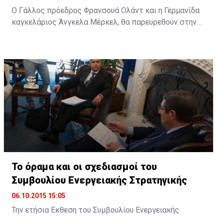
Ο Γάλλος πρόεδρος Φρανσουά Ολάντ και η Γερμανίδα
καγκελάριος Άνγκελα Μέρκελ, θα παρευρεθούν στην
ολομέλεια του Ευρωπαϊκού Κοινοβουλίου (ΕΚ) στο
Στρασβούργο, στις 7 Οκτωβρίου, προκειμένου να
συζητήσουν με τους ευρωβουλευτές τα ζητήματα που
πρέπει να αντιμετωπίσει η ΕΕ.
Το όραμα και οι σχεδιασμοί του
Συμβουλίου Ενεργειακής Στρατηγικής
06.10.2015 15:05
Την ετήσια Εκθεση του Συμβουλίου Ενεργειακής