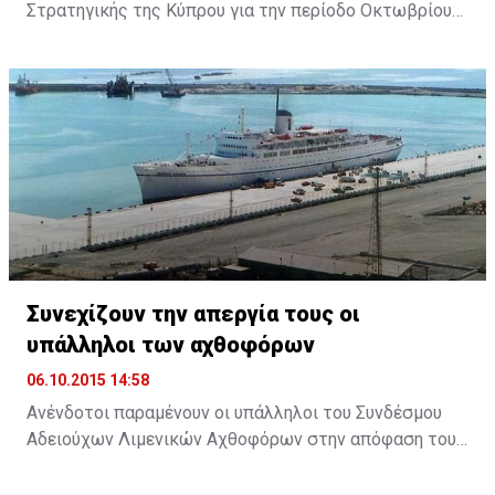
Στρατηγικής της Κύπρου για την περίοδο Οκτωβρίου
2014 με Σεπτεμβρίου 2015, επέδωσε στον Πρόεδρο
της Δημοκρατίας ο Πρόεδρος του Συμβουλίου
Ανδρέας Πουλλικάς. Παραλαμβάνοντας την Έκθεση, ο
Πρόεδρος Αναστασιάδης εξήρε το ρόλο του
Συμβουλίου και ανάλογων φορέων, σημειώνοντας ότι
θα υπάρχει ακόμη μεγαλύτερη αξιοποίηση του
επιστημονικού προσωπικού ...
Συνεχίζουν την απεργία τους οι
υπάλληλοι των αχθοφόρων
06.10.2015 14:58
Ανένδοτοι παραμένουν οι υπάλληλοι του Συνδέσμου
Αδειούχων Λιμενικών Αχθοφόρων στην απόφαση τους
να απέχουν από την εργασία τους, ζητώντας την
άμεση καταβολή της αποζημίωσης που συμφωνήθηκε,