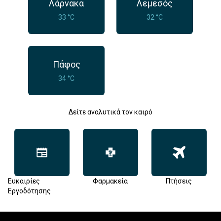
Λάρνακα
Λεμεσός
33 °C
32 °C
Πάφος
34 °C
Δείτε αναλυτικά τον καιρό
Ευκαιρίες
Φαρμακεία
Πτήσεις
Εργοδότησης
Footer