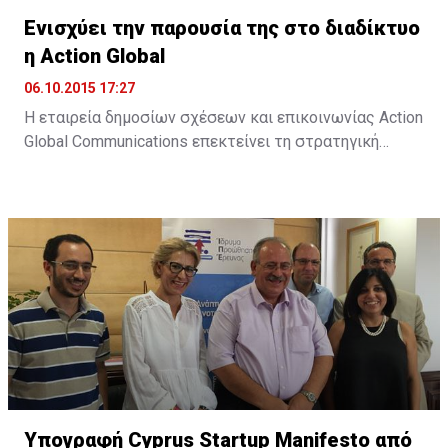
Ενισχύει την παρουσία της στο διαδίκτυο
η Action Global
06.10.2015 17:27
Η εταιρεία δημοσίων σχέσεων και επικοινωνίας Action
Global Communications επεκτείνει τη στρατηγική
της προσέγγιση στον τομέα των ψηφιακών παροχών,
μέσω της Action Digital. Όπως αναφέρει σχετική
ανακοίνωση, "στο σημερινό ταχέως μεταβαλλόμενο
διαδικτυακό περιβάλλον, η Action Digital και η Action
Global Communications θα είναι σε θέση να
προσφέρουν πλήρως ολοκληρωμένες και ...
Υπογραφή Cyprus Startup Manifesto από