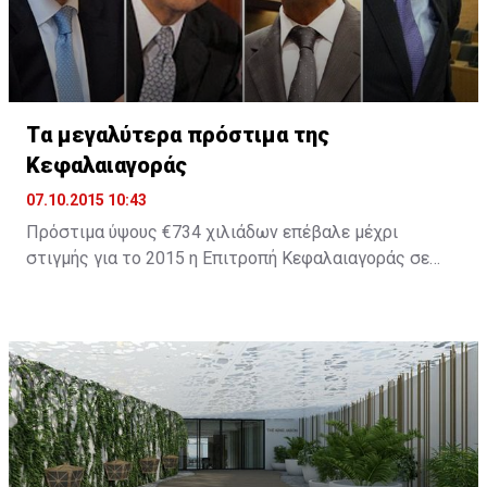
Tα μεγαλύτερα πρόστιμα της
Κεφαλαιαγοράς
07.10.2015 10:43
Πρόστιμα ύψους €734 χιλιάδων επέβαλε μέχρι
στιγμής για το 2015 η Επιτροπή Κεφαλαιαγοράς σε
εταιρείες και στελέχη οι οποίοι παραβίασαν τη
σχετική νομοθεσία. Το 2014 ήταν χρονιά ορόσημο για
την πορεία του Οργανισμού καθώς επιβλήθηκαν
πρόστιμα ύψους €8,2 εκατ., ενώ για το 2013 τα
συνολικά πρόστιμα ήταν μόλις €1,279,000.