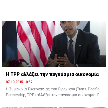
σύμφωνα με την Cyprus Mail, ο διαχειριστής της
πρώην Λαϊκής Κρις Παύλου υπέβαλε την παραίτησή
του δηλώνοντας ότι αρκετά άντεξε. Ωστόσο, η είδηση
δεν έχει ακόμη επιβεβαιωθεί και ο κ. Παύλου
βρίσκεται στην Κεντρική Τράπεζα όπου αναμένεται να
ξεκαθαρίσει η παραμονή του ή όχι ...
H TPP αλλάζει την παγκόσμια οικονομία
07.10.2015 10:52
Η Συμφωνία Συνεργασίας του Ειρηνικού (Trans-Pacific
Partnership, TPP) αλλάζει την παγκόσμια οικονομία. Για
τον Μπαράκ Ομπάμα είναι το στοίχημα που θα
διαμορφώσει την υστεροφημία του. Για τον Σίνζο Άμπε