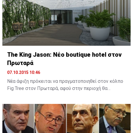
The King Jason: Νέο boutique hotel στον
Πρωταρά
07.10.2015 10:46
Νέα άφιξη πρόκειται να πραγματοποιηθεί στον κόλπο
Fig Tree στον Πρωταρά, αφού στην περιοχή θα
λειτουργήσει νέο boutique hotel με την ονομασία The
King Jason Protaras. Το νέο ξενοδοχείο θα
λειτουργήσει στα μέσα Απριλίου του 2016.