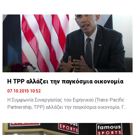
του δηλώνοντας ότι αρκετά άντεξε. Ωστόσο, η είδηση
δεν έχει ακόμη επιβεβαιωθεί και ο κ. Παύλου
βρίσκεται στην Κεντρική Τράπεζα όπου αναμένεται να
ξεκαθαρίσει η παραμονή του ή όχι ...
H TPP αλλάζει την παγκόσμια οικονομία
07.10.2015 10:52
Η Συμφωνία Συνεργασίας του Ειρηνικού (Trans-Pacific
Partnership, TPP) αλλάζει την παγκόσμια οικονομία. Για
τον Μπαράκ Ομπάμα είναι το στοίχημα που θα
διαμορφώσει την υστεροφημία του. Για τον Σίνζο Άμπε
είναι το στοίχημα για την επιτυχία της δοκιμαζόμενης