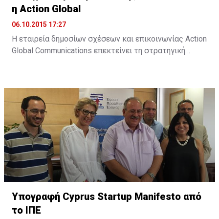
η Action Global
06.10.2015 17:27
Η εταιρεία δημοσίων σχέσεων και επικοινωνίας Action
Global Communications επεκτείνει τη στρατηγική
της προσέγγιση στον τομέα των ψηφιακών παροχών,
μέσω της Action Digital. Όπως αναφέρει σχετική
ανακοίνωση, "στο σημερινό ταχέως μεταβαλλόμενο
διαδικτυακό περιβάλλον, η Action Digital και η Action
Global Communications θα είναι σε θέση να
προσφέρουν πλήρως ολοκληρωμένες και ...
Υπογραφή Cyprus Startup Manifesto από
το ΙΠΕ