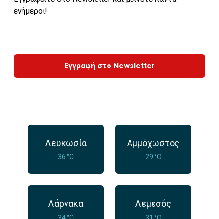
ενήμεροι!
Εγγραφή στο Newsletter
Λευκωσία
Αμμόχωστος
36 °C
29 °C
Λάρνακα
Λεμεσός
34 °C
31 °C