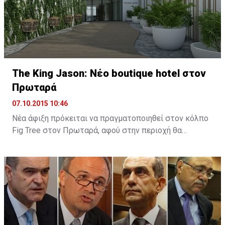
The King Jason: Νέο boutique hotel στον
Πρωταρά
07.10.2015 10:46
Νέα άφιξη πρόκειται να πραγματοποιηθεί στον κόλπο
Fig Tree στον Πρωταρά, αφού στην περιοχή θα
λειτουργήσει νέο boutique hotel με την ονομασία The
King Jason Protaras. Το νέο ξενοδοχείο θα
λειτουργήσει στα μέσα Απριλίου του 2016.