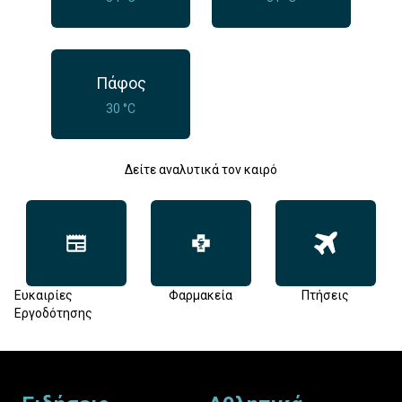
Πάφος
30 °C
Δείτε αναλυτικά τον καιρό
Ευκαιρίες
Φαρμακεία
Πτήσεις
Εργοδότησης
Footer