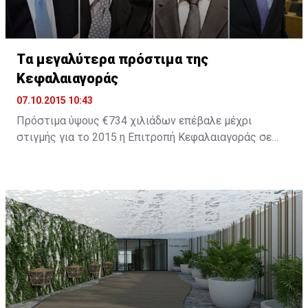
Tα μεγαλύτερα πρόστιμα της
Κεφαλαιαγοράς
07.10.2015 10:43
Πρόστιμα ύψους €734 χιλιάδων επέβαλε μέχρι
στιγμής για το 2015 η Επιτροπή Κεφαλαιαγοράς σε
εταιρείες και στελέχη οι οποίοι παραβίασαν τη
σχετική νομοθεσία. Το 2014 ήταν χρονιά ορόσημο για
την πορεία του Οργανισμού καθώς επιβλήθηκαν
πρόστιμα ύψους €8,2 εκατ., ενώ για το 2013 τα
συνολικά πρόστιμα ήταν μόλις €1,279,000.