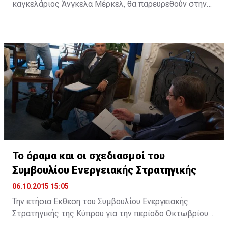
καγκελάριος Άνγκελα Μέρκελ, θα παρευρεθούν στην
ολομέλεια του Ευρωπαϊκού Κοινοβουλίου (ΕΚ) στο
Στρασβούργο, στις 7 Οκτωβρίου, προκειμένου να
συζητήσουν με τους ευρωβουλευτές τα ζητήματα που
πρέπει να αντιμετωπίσει η ΕΕ.
Το όραμα και οι σχεδιασμοί του
Συμβουλίου Ενεργειακής Στρατηγικής
06.10.2015 15:05
Την ετήσια Εκθεση του Συμβουλίου Ενεργειακής
Στρατηγικής της Κύπρου για την περίοδο Οκτωβρίου
2014 με Σεπτεμβρίου 2015, επέδωσε στον Πρόεδρο