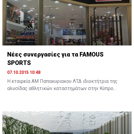
οικονομικής του πολιτικής. Για τον υπόλοιπο κόσμο
είναι η συμφωνία, που θα αλλάξει τα δεδομένα της
παγκόσμιας οικονομίας. ...
Νέες συνεργασίες για τα FAMOUS
SPORTS
07.10.2015 10:48
Η εταιρεία ΑΜ Παπακυριακου ΛΤΔ ιδιοκτήτρια της
αλυσίδας αθλητικών καταστημάτων στην Κύπρο
FAMOUS SPORTS διευρύνει περαιτέρω την γκάμα των
προϊόντων που αντιπροσωπεύουν στην κυπριακή
αγορά με δυο νέες συνεργασίες.