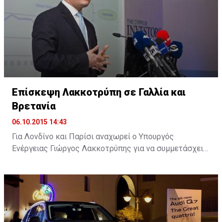
λιμανιού.
Επίσκεψη Λακκοτρύπη σε Γαλλία και
Βρετανία
06.10.2015 14:43
Για Λονδίνο και Παρίσι αναχωρεί ο Υπουργός
Ενέργειας Γιώργος Λακκοτρύπης για να συμμετάσχει
σε επιχειρηματικά φόρουμ με στόχο την προσέλκυση
επενδύσεων στην Κύπρο, ενώ θα έχει επαφές και με
εκπροσώπους ενεργειακών κολοσσών.