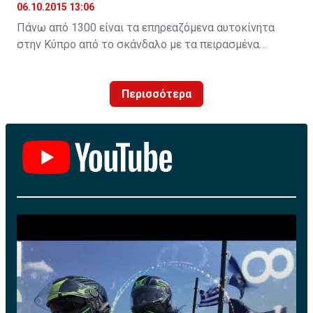
06.10.2015 13:06
Πάνω από 1300 είναι τα επηρεαζόμενα αυτοκίνητα
στην Κύπρο από το σκάνδαλο με τα πειρασμένα
λογισμικά τηςVW. H Unicars Ltd, επίσημος
αντιπρόσωπος της Volkswagen AG στην Κύπρο,
Περισσότερα
ενημερώνει για τις προσεχείς ενέργειες που αφορούν
πετρελαιοκίνητα οχήματα με κινητήρες EA 189.