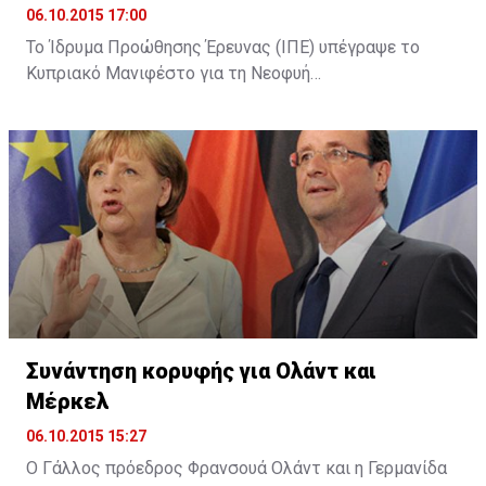
06.10.2015 17:00
Το Ίδρυμα Προώθησης Έρευνας (ΙΠΕ) υπέγραψε το
Κυπριακό Μανιφέστο για τη Νεοφυή
Επιχειρηματικότητα (Cyprus Startup Manifesto). Όπως
αναφέρει σχετική ανακοίνωση, με την υπογραφή του
Μανιφέστου το ΙΠΕ επιβεβαίωσε τη στήριξή του για
τη θέσπιση ενός πλαισίου για την υποστήριξη της
ίδρυσης και λειτουργίας νέων καινοτόμων
επιχειρήσεων στην Κύπρο, καθώς και τη βελτίωση του
επιχειρηματικού οικοσυστήματος.
Συνάντηση κορυφής για Ολάντ και
Μέρκελ
06.10.2015 15:27
Ο Γάλλος πρόεδρος Φρανσουά Ολάντ και η Γερμανίδα