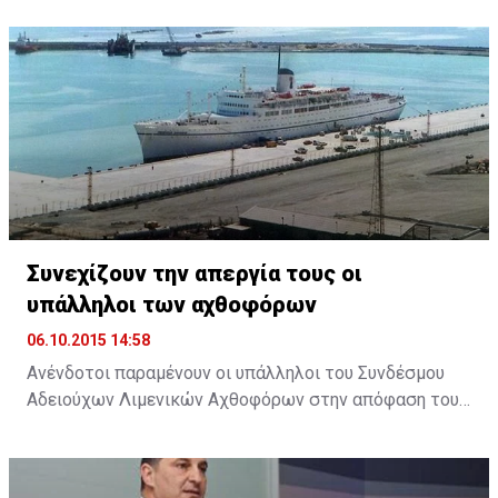
της Δημοκρατίας ο Πρόεδρος του Συμβουλίου
Ανδρέας Πουλλικάς. Παραλαμβάνοντας την Έκθεση, ο
Πρόεδρος Αναστασιάδης εξήρε το ρόλο του
Συμβουλίου και ανάλογων φορέων, σημειώνοντας ότι
θα υπάρχει ακόμη μεγαλύτερη αξιοποίηση του
επιστημονικού προσωπικού ...
Συνεχίζουν την απεργία τους οι
υπάλληλοι των αχθοφόρων
06.10.2015 14:58
Ανένδοτοι παραμένουν οι υπάλληλοι του Συνδέσμου
Αδειούχων Λιμενικών Αχθοφόρων στην απόφαση τους
να απέχουν από την εργασία τους, ζητώντας την
άμεση καταβολή της αποζημίωσης που συμφωνήθηκε,
στο πλαίσιο της εμπορικοποίησης των υπηρεσιών του