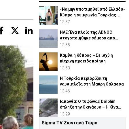
«Να μην υποτιμηθεί από Ελλάδα-
Κύπρο η συμφωνία Τουρκίας-
Πακιστάν-Σ. Αραβίας»
13:57
ΗΑΕ: Ένα πλοίο της ADNOC
στοχοποιήθηκε σήμερα από
πύραυλο στα Στενά του Ορμούζ
13:55
Καμίνι η Κύπρος – Σε ισχύ η
κίτρινη προειδοποίηση
13:53
Η Τουρκία περιορίζει τη
ναυσιπλοΐα στη Μαύρη Θάλασσα
13:46
Ιαπωνία: Ο τυφώνας Dolphin
έπληξε την Οκινάουα – Η Κίνα
έκλεισε λιμάνια
13:29
Sigma TV Ζωντανά Τώρα
Στο 80% η αποδοχή των