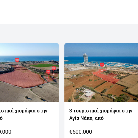
ιστικά χωράφια στην
3 τουριστικά χωράφια στην
νό
Αγία Νάπα, από
0.000
€500.000