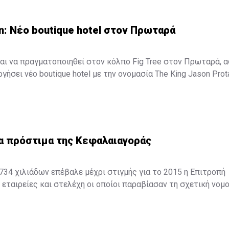
n: Νέο boutique hotel στον Πρωταρά
αι να πραγματοποιηθεί στον κόλπο Fig Tree στον Πρωταρά, 
γήσει νέο boutique hotel με την ονομασία The King Jason Prot
ξενοδοχείο θα λειτουργήσει στα μέσα Απριλίου του 2016.
α πρόστιμα της Κεφαλαιαγοράς
34 χιλιάδων επέβαλε μέχρι στιγμής για το 2015 η Επιτροπή
εταιρείες και στελέχη οι οποίοι παραβίασαν τη σχετική νομο
ορόσημο για την πορεία του Οργανισμού καθώς επιβλήθηκαν 