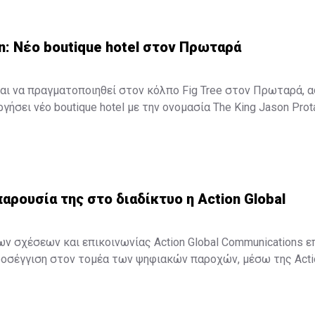
n: Νέο boutique hotel στον Πρωταρά
αι να πραγματοποιηθεί στον κόλπο Fig Tree στον Πρωταρά, 
γήσει νέο boutique hotel με την ονομασία The King Jason Prot
τουργήσει στα μέσα Απριλίου του 2016.
παρουσία της στο διαδίκτυο η Action Global
ων σχέσεων και επικοινωνίας Action Global Communications ε
οσέγγιση στον τομέα των ψηφιακών παροχών, μέσω της Action
ετική ανακοίνωση, "στο σημερινό ταχέως μεταβαλλόμενο δι
on Digital και η Action Global Communications θα είναι σε θέση 
ς ολοκληρωμένες και ...