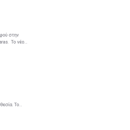
αφού στην
aras. Το νέο
θεσία. Το
πρόστιμα
ύψους €8,2 εκατ., ενώ για το 2013 τα συνολικά πρόστιμα ήταν μόλις €1,279,000.