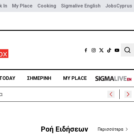
 In
My Place
Cooking
Sigmalive English
JobsCyprus
Sear
TODAY
ΣΗΜΕΡΙΝΗ
MY PLACE
α
Ροή Ειδήσεων
Περισσότερα