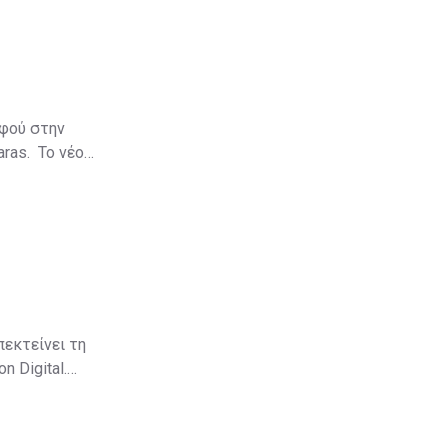
αφού στην
aras. Το νέο
πεκτείνει τη
 Digital.
αδικτυακό
να