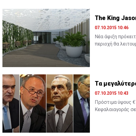
The King Jaso
07.10.2015 10:46
Νέα άφιξη πρόκειτ
περιοχή θα λειτουρ
Tα μεγαλύτερ
07.10.2015 10:43
Πρόστιμα ύψους €7
Κεφαλαιαγοράς σε 
2014 ήταν χρονιά 