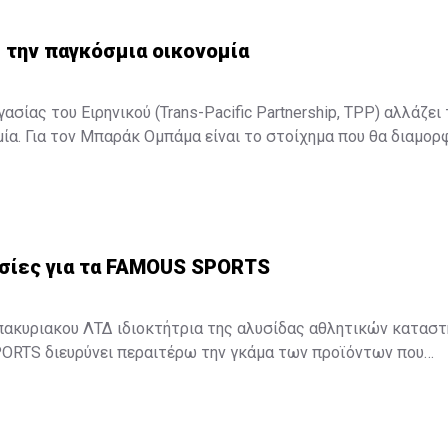
 την παγκόσμια οικονομία
σίας του Ειρηνικού (Trans-Pacific Partnership, TPP) αλλάζει 
ία. Για τον Μπαράκ Ομπάμα είναι το στοίχημα που θα διαμορ
Για τον Σίνζο Άμπε είναι το στοίχημα για την επιτυχία της δο
ολιτικής. Για τον υπόλοιπο κόσμο είναι η συμφωνία, που θα αλ
σμιας οικονομίας. ...
σίες για τα FAMOUS SPORTS
πακυριακου ΛΤΔ ιδιοκτήτρια της αλυσίδας αθλητικών κατασ
RTS διευρύνει περαιτέρω την γκάμα των προϊόντων που
αντιπροσωπεύουν στην κυπριακή αγορά με δυο νέες συνεργασίες.