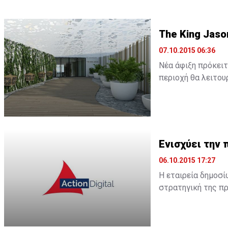
The King Jaso
07.10.2015 06:36
Νέα άφιξη πρόκειτ
περιοχή θα λειτουρ
ξενοδοχείο θα λει
Ενισχύει την 
06.10.2015 17:27
Η εταιρεία δημοσί
στρατηγική της πρ
Όπως αναφέρει σχ
περιβάλλον, η Acti
προσφέρουν πλήρω