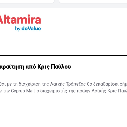
αραίτηση από Κρις Παύλου
σθαι με τη διαχείριση της Λαϊκής Τράπεζας θα ξεκαθαρίσει σή
την Cyprus Mail, ο διαχειριστής της πρώην Λαϊκής Κρις Πα
 δηλώνοντας ότι αρκετά άντεξε. Ωστόσο, η είδηση δεν έχει α
ο κ. Παύλου βρίσκεται στην Κεντρική Τράπεζα όπου αναμένετα
μονή του ή όχι ...