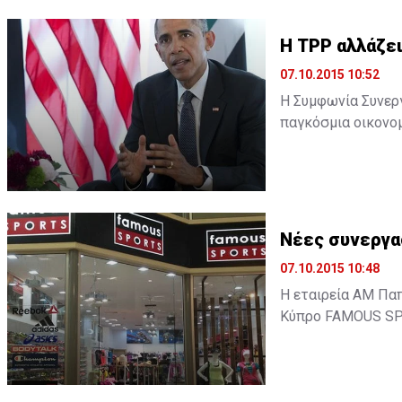
H TPP αλλάζει
07.10.2015 10:52
Η Συμφωνία Συνεργα
παγκόσμια οικονομ
υστεροφημία του. 
οικονομικής του π
δεδομένα της παγκό
Νέες συνεργα
07.10.2015 10:48
Η εταιρεία ΑΜ Πα
Κύπρο FAMOUS SPO