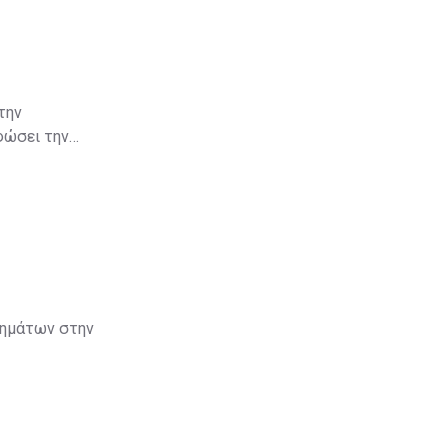
την
φώσει την
κιμαζόμενης
λάξει τα
τημάτων στην