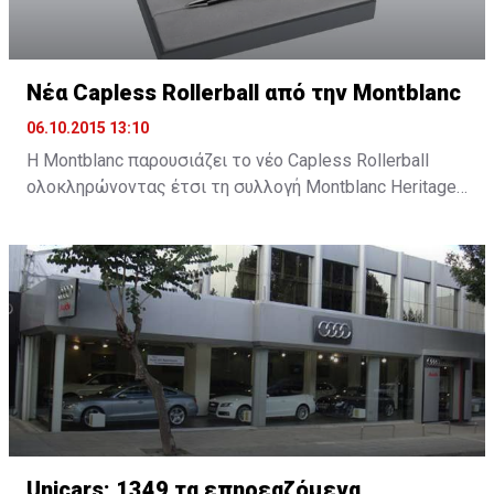
Νέα Capless Rollerball από την Montblanc
06.10.2015 13:10
Η Montblanc παρουσιάζει το νέο Capless Rollerball
ολοκληρώνοντας έτσι τη συλλογή Montblanc Heritage
1912, ένα νέο εργαλείο γραφής εμπνευσμένο από την
καινοτομία και τη σχεδιαστική παράδοση της
Montblanc.
Unicars: 1349 τα επηρεαζόμενα