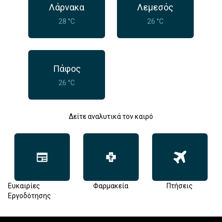
Λάρνακα
Λεμεσός
28 °C
26 °C
Πάφος
26 °C
Δείτε αναλυτικά τον καιρό
Ευκαιρίες
Φαρμακεία
Πτήσεις
Εργοδότησης
Footer