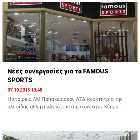
διαμορφώσει την υστεροφημία του. Για τον Σίνζο Άμπε
είναι το στοίχημα για την επιτυχία της δοκιμαζόμενης
οικονομικής του πολιτικής. Για τον υπόλοιπο κόσμο
είναι η συμφωνία, που θα αλλάξει τα δεδομένα της
παγκόσμιας οικονομίας. ...
Νέες συνεργασίες για τα FAMOUS
SPORTS
07.10.2015 10:48
Η εταιρεία ΑΜ Παπακυριακου ΛΤΔ ιδιοκτήτρια της
αλυσίδας αθλητικών καταστημάτων στην Κύπρο
FAMOUS SPORTS διευρύνει περαιτέρω την γκάμα των
προϊόντων που αντιπροσωπεύουν στην κυπριακή
αγορά με δυο νέες συνεργασίες.