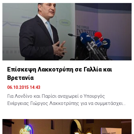
άμεση καταβολή της αποζημίωσης που συμφωνήθηκε,
στο πλαίσιο της εμπορικοποίησης των υπηρεσιών του
λιμανιού.
Επίσκεψη Λακκοτρύπη σε Γαλλία και
Βρετανία
06.10.2015 14:43
Για Λονδίνο και Παρίσι αναχωρεί ο Υπουργός
Ενέργειας Γιώργος Λακκοτρύπης για να συμμετάσχει
σε επιχειρηματικά φόρουμ με στόχο την προσέλκυση
επενδύσεων στην Κύπρο, ενώ θα έχει επαφές και με
εκπροσώπους ενεργειακών κολοσσών.