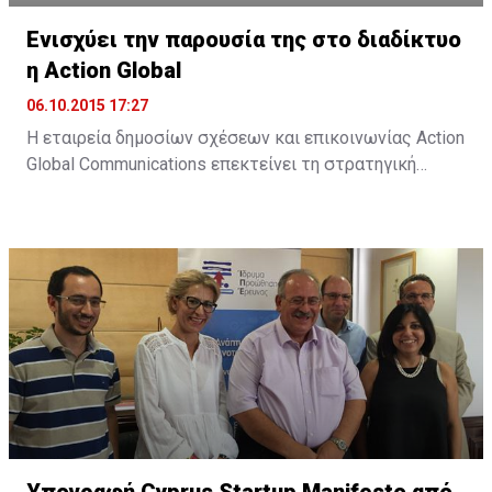
Ενισχύει την παρουσία της στο διαδίκτυο
η Action Global
06.10.2015 17:27
Η εταιρεία δημοσίων σχέσεων και επικοινωνίας Action
Global Communications επεκτείνει τη στρατηγική
της προσέγγιση στον τομέα των ψηφιακών παροχών,
μέσω της Action Digital. Όπως αναφέρει σχετική
ανακοίνωση, "στο σημερινό ταχέως μεταβαλλόμενο
διαδικτυακό περιβάλλον, η Action Digital και η Action
Global Communications θα είναι σε θέση να
προσφέρουν πλήρως ολοκληρωμένες και ...
Υπογραφή Cyprus Startup Manifesto από