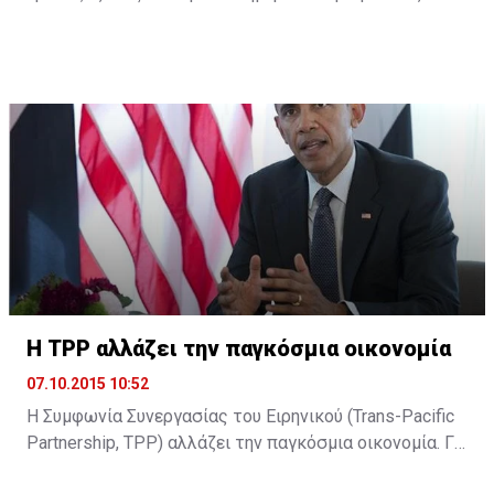
σύμφωνα με την Cyprus Mail, ο διαχειριστής της
πρώην Λαϊκής Κρις Παύλου υπέβαλε την παραίτησή
του δηλώνοντας ότι αρκετά άντεξε. Ωστόσο, η είδηση
δεν έχει ακόμη επιβεβαιωθεί και ο κ. Παύλου
βρίσκεται στην Κεντρική Τράπεζα όπου αναμένεται να
ξεκαθαρίσει η παραμονή του ή όχι ...
H TPP αλλάζει την παγκόσμια οικονομία
07.10.2015 10:52
Η Συμφωνία Συνεργασίας του Ειρηνικού (Trans-Pacific
Partnership, TPP) αλλάζει την παγκόσμια οικονομία. Για
τον Μπαράκ Ομπάμα είναι το στοίχημα που θα