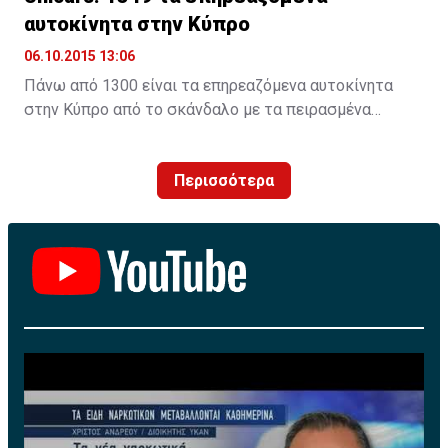
αυτοκίνητα στην Κύπρο
06.10.2015 13:06
Πάνω από 1300 είναι τα επηρεαζόμενα αυτοκίνητα
στην Κύπρο από το σκάνδαλο με τα πειρασμένα
λογισμικά τηςVW. H Unicars Ltd, επίσημος
αντιπρόσωπος της Volkswagen AG στην Κύπρο,
Περισσότερα
ενημερώνει για τις προσεχείς ενέργειες που αφορούν
πετρελαιοκίνητα οχήματα με κινητήρες EA 189.