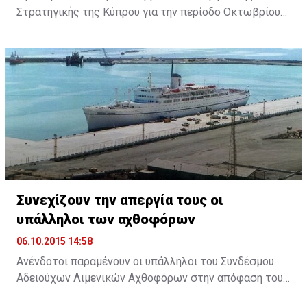
Στρατηγικής της Κύπρου για την περίοδο Οκτωβρίου
2014 με Σεπτεμβρίου 2015, επέδωσε στον Πρόεδρο
της Δημοκρατίας ο Πρόεδρος του Συμβουλίου
Ανδρέας Πουλλικάς. Παραλαμβάνοντας την Έκθεση, ο
Πρόεδρος Αναστασιάδης εξήρε το ρόλο του
Συμβουλίου και ανάλογων φορέων, σημειώνοντας ότι
θα υπάρχει ακόμη μεγαλύτερη αξιοποίηση του
επιστημονικού προσωπικού ...
Συνεχίζουν την απεργία τους οι
υπάλληλοι των αχθοφόρων
06.10.2015 14:58
Ανένδοτοι παραμένουν οι υπάλληλοι του Συνδέσμου
Αδειούχων Λιμενικών Αχθοφόρων στην απόφαση τους
να απέχουν από την εργασία τους, ζητώντας την