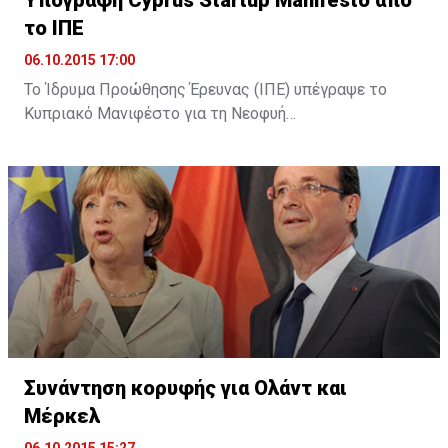
το ΙΠΕ
06.10.2015 17:00
Το Ίδρυμα Προώθησης Έρευνας (ΙΠΕ) υπέγραψε το
Κυπριακό Μανιφέστο για τη Νεοφυή
Επιχειρηματικότητα (Cyprus Startup Manifesto). Όπως
αναφέρει σχετική ανακοίνωση, με την υπογραφή του
Μανιφέστου το ΙΠΕ επιβεβαίωσε τη στήριξή του για
τη θέσπιση ενός πλαισίου για την υποστήριξη της
ίδρυσης και λειτουργίας νέων καινοτόμων
επιχειρήσεων στην Κύπρο, καθώς και τη βελτίωση του
επιχειρηματικού οικοσυστήματος.
Συνάντηση κορυφής για Ολάντ και
Μέρκελ
06.10.2015 15:27