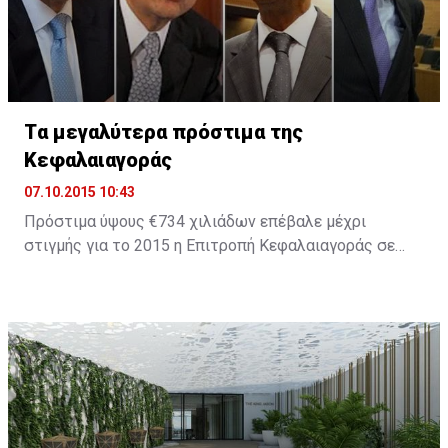
Tα μεγαλύτερα πρόστιμα της
Κεφαλαιαγοράς
07.10.2015 10:43
Πρόστιμα ύψους €734 χιλιάδων επέβαλε μέχρι
στιγμής για το 2015 η Επιτροπή Κεφαλαιαγοράς σε
εταιρείες και στελέχη οι οποίοι παραβίασαν τη
σχετική νομοθεσία. Το 2014 ήταν χρονιά ορόσημο για
την πορεία του Οργανισμού καθώς επιβλήθηκαν
πρόστιμα ύψους €8,2 εκατ., ενώ για το 2013 τα
συνολικά πρόστιμα ήταν μόλις €1,279,000.