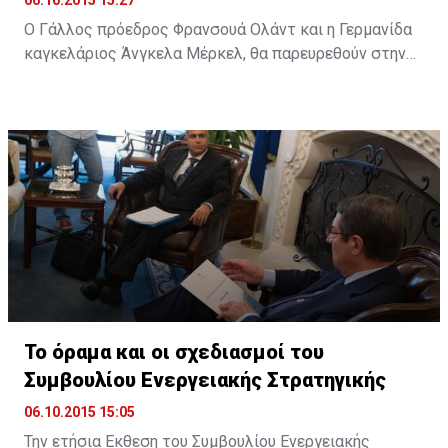
Ο Γάλλος πρόεδρος Φρανσουά Ολάντ και η Γερμανίδα
καγκελάριος Άνγκελα Μέρκελ, θα παρευρεθούν στην
ολομέλεια του Ευρωπαϊκού Κοινοβουλίου (ΕΚ) στο
Στρασβούργο, στις 7 Οκτωβρίου, προκειμένου να
συζητήσουν με τους ευρωβουλευτές τα ζητήματα που
πρέπει να αντιμετωπίσει η ΕΕ.
Το όραμα και οι σχεδιασμοί του
Συμβουλίου Ενεργειακής Στρατηγικής
06.10.2015 15:05
Την ετήσια Εκθεση του Συμβουλίου Ενεργειακής