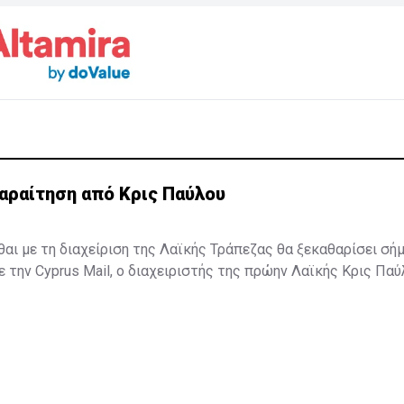
αραίτηση από Κρις Παύλου
σθαι με τη διαχείριση της Λαϊκής Τράπεζας θα ξεκαθαρίσει σή
την Cyprus Mail, ο διαχειριστής της πρώην Λαϊκής Κρις Πα
 δηλώνοντας ότι αρκετά άντεξε. Ωστόσο, η είδηση δεν έχει α
ο κ. Παύλου βρίσκεται στην Κεντρική Τράπεζα όπου αναμένετα
μονή του ή όχι ...