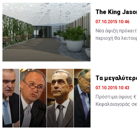
The King Jaso
07.10.2015 10:46
Νέα άφιξη πρόκειτ
περιοχή θα λειτουρ
Tα μεγαλύτερ
07.10.2015 10:43
Πρόστιμα ύψους €7
Κεφαλαιαγοράς σε 
2014 ήταν χρονιά 