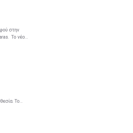
αφού στην
aras. Το νέο
θεσία. Το
πρόστιμα
ύψους €8,2 εκατ., ενώ για το 2013 τα συνολικά πρόστιμα ήταν μόλις €1,279,000.