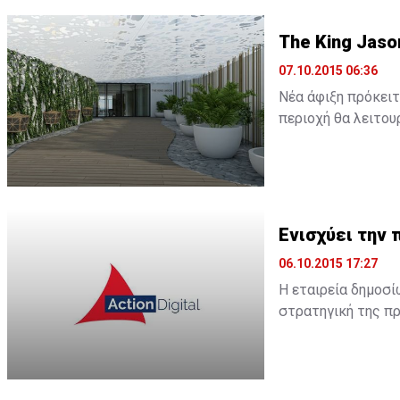
The King Jaso
07.10.2015 06:36
Νέα άφιξη πρόκειτ
περιοχή θα λειτουρ
ξενοδοχείο θα λει
Ενισχύει την 
06.10.2015 17:27
Η εταιρεία δημοσί
στρατηγική της πρ
Όπως αναφέρει σχ
περιβάλλον, η Acti
προσφέρουν πλήρω