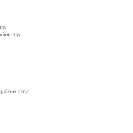
την
φώσει την
κιμαζόμενης
λάξει τα
τημάτων στην