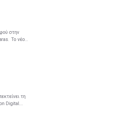
αφού στην
aras. Το νέο
πεκτείνει τη
 Digital.
αδικτυακό
να