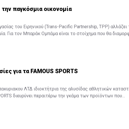
 την παγκόσμια οικονομία
σίας του Ειρηνικού (Trans-Pacific Partnership, TPP) αλλάζει 
ία. Για τον Μπαράκ Ομπάμα είναι το στοίχημα που θα διαμορ
Για τον Σίνζο Άμπε είναι το στοίχημα για την επιτυχία της δο
ολιτικής. Για τον υπόλοιπο κόσμο είναι η συμφωνία, που θα αλ
σμιας οικονομίας. ...
σίες για τα FAMOUS SPORTS
πακυριακου ΛΤΔ ιδιοκτήτρια της αλυσίδας αθλητικών κατασ
RTS διευρύνει περαιτέρω την γκάμα των προϊόντων που
αντιπροσωπεύουν στην κυπριακή αγορά με δυο νέες συνεργασίες.