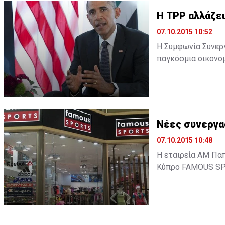
H TPP αλλάζει
07.10.2015 10:52
Η Συμφωνία Συνεργα
παγκόσμια οικονομ
υστεροφημία του. 
οικονομικής του π
δεδομένα της παγκό
Νέες συνεργα
07.10.2015 10:48
Η εταιρεία ΑΜ Πα
Κύπρο FAMOUS SPO