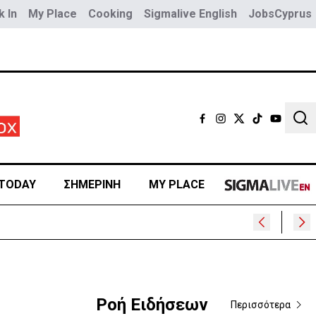
 In
My Place
Cooking
Sigmalive English
JobsCyprus
Sear
TODAY
ΣΗΜΕΡΙΝΗ
MY PLACE
Ροή Ειδήσεων
Περισσότερα