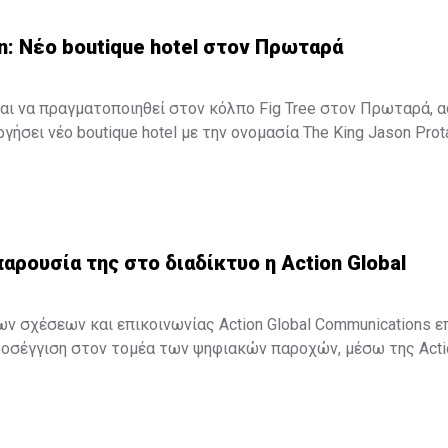
n: Νέο boutique hotel στον Πρωταρά
αι να πραγματοποιηθεί στον κόλπο Fig Tree στον Πρωταρά, 
γήσει νέο boutique hotel με την ονομασία The King Jason Prot
τουργήσει στα μέσα Απριλίου του 2016.
παρουσία της στο διαδίκτυο η Action Global
ων σχέσεων και επικοινωνίας Action Global Communications ε
οσέγγιση στον τομέα των ψηφιακών παροχών, μέσω της Action
ετική ανακοίνωση, "στο σημερινό ταχέως μεταβαλλόμενο δι
on Digital και η Action Global Communications θα είναι σε θέση 
ς ολοκληρωμένες και ...