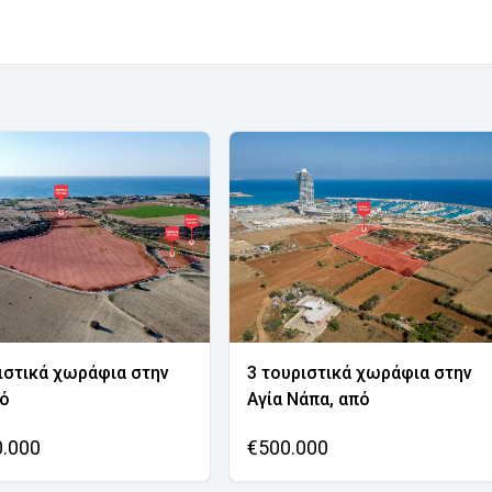
ιστικά χωράφια στην
3 τουριστικά χωράφια στην
νό
Αγία Νάπα, από
0.000
€500.000