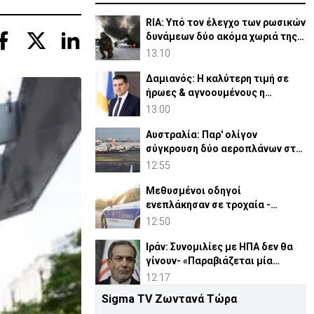
RIA: Υπό τον έλεγχο των ρωσικών
δυνάμεων δύο ακόμα χωριά της
Αν. Ουκρανίας
13:10
Δαμιανός: Η καλύτερη τιμή σε
ήρωες & αγνοουμένους η
προσπάθεια για ελευθερία
13:00
Αυστραλία: Παρ' ολίγον
σύγκρουση δύο αεροπλάνων στο
αεροδρόμιο του Σίδνεϊ
12:55
Μεθυσμένοι οδηγοί
ενεπλάκησαν σε τροχαία -
43χρονη αρνήθηκε έλεγχο
12:50
αλκοτέστ
Ιράν: Συνομιλίες με ΗΠΑ δεν θα
γίνουν- «Παραβιάζεται μία
μεταβατική συμφωνία»
12:17
Sigma TV Ζωντανά Τώρα
Μελέτησε το πόρισμα της