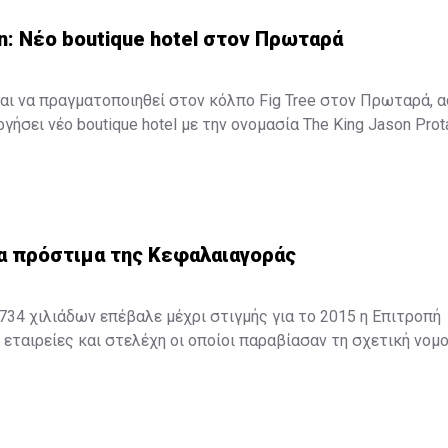
n: Νέο boutique hotel στον Πρωταρά
αι να πραγματοποιηθεί στον κόλπο Fig Tree στον Πρωταρά, 
γήσει νέο boutique hotel με την ονομασία The King Jason Prot
ξενοδοχείο θα λειτουργήσει στα μέσα Απριλίου του 2016.
α πρόστιμα της Κεφαλαιαγοράς
34 χιλιάδων επέβαλε μέχρι στιγμής για το 2015 η Επιτροπή
εταιρείες και στελέχη οι οποίοι παραβίασαν τη σχετική νομο
ορόσημο για την πορεία του Οργανισμού καθώς επιβλήθηκαν 