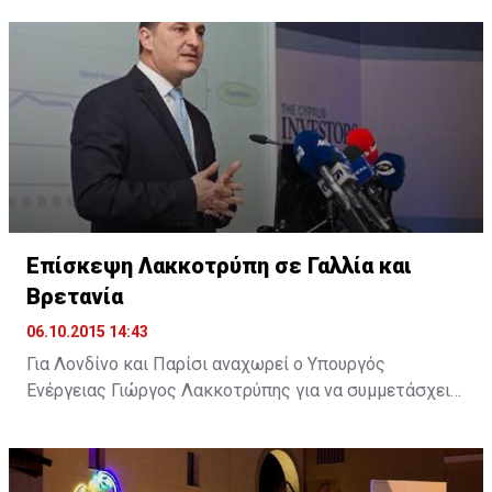
άμεση καταβολή της αποζημίωσης που συμφωνήθηκε,
στο πλαίσιο της εμπορικοποίησης των υπηρεσιών του
λιμανιού.
Επίσκεψη Λακκοτρύπη σε Γαλλία και
Βρετανία
06.10.2015 14:43
Για Λονδίνο και Παρίσι αναχωρεί ο Υπουργός
Ενέργειας Γιώργος Λακκοτρύπης για να συμμετάσχει
σε επιχειρηματικά φόρουμ με στόχο την προσέλκυση
επενδύσεων στην Κύπρο, ενώ θα έχει επαφές και με
εκπροσώπους ενεργειακών κολοσσών.