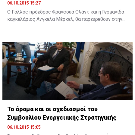
06.10.2015 15:27
Ο Γάλλος πρόεδρος Φρανσουά Ολάντ και η Γερμανίδα
καγκελάριος Άνγκελα Μέρκελ, θα παρευρεθούν στην
ολομέλεια του Ευρωπαϊκού Κοινοβουλίου (ΕΚ) στο
Στρασβούργο, στις 7 Οκτωβρίου, προκειμένου να
συζητήσουν με τους ευρωβουλευτές τα ζητήματα που
πρέπει να αντιμετωπίσει η ΕΕ.
Το όραμα και οι σχεδιασμοί του
Συμβουλίου Ενεργειακής Στρατηγικής
06.10.2015 15:05