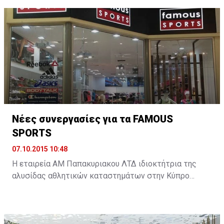
διαμορφώσει την υστεροφημία του. Για τον Σίνζο Άμπε
είναι το στοίχημα για την επιτυχία της δοκιμαζόμενης
οικονομικής του πολιτικής. Για τον υπόλοιπο κόσμο
είναι η συμφωνία, που θα αλλάξει τα δεδομένα της
παγκόσμιας οικονομίας. ...
Νέες συνεργασίες για τα FAMOUS
SPORTS
07.10.2015 10:48
Η εταιρεία ΑΜ Παπακυριακου ΛΤΔ ιδιοκτήτρια της
αλυσίδας αθλητικών καταστημάτων στην Κύπρο
FAMOUS SPORTS διευρύνει περαιτέρω την γκάμα των
προϊόντων που αντιπροσωπεύουν στην κυπριακή
αγορά με δυο νέες συνεργασίες.