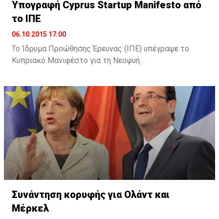
Υπογραφή Cyprus Startup Manifesto από
το ΙΠΕ
06.10.2015 17:00
Το Ίδρυμα Προώθησης Έρευνας (ΙΠΕ) υπέγραψε το
Κυπριακό Μανιφέστο για τη Νεοφυή
Επιχειρηματικότητα (Cyprus Startup Manifesto). Όπως
αναφέρει σχετική ανακοίνωση, με την υπογραφή του
Μανιφέστου το ΙΠΕ επιβεβαίωσε τη στήριξή του για
τη θέσπιση ενός πλαισίου για την υποστήριξη της
ίδρυσης και λειτουργίας νέων καινοτόμων
επιχειρήσεων στην Κύπρο, καθώς και τη βελτίωση του
επιχειρηματικού οικοσυστήματος.
Συνάντηση κορυφής για Ολάντ και
Μέρκελ