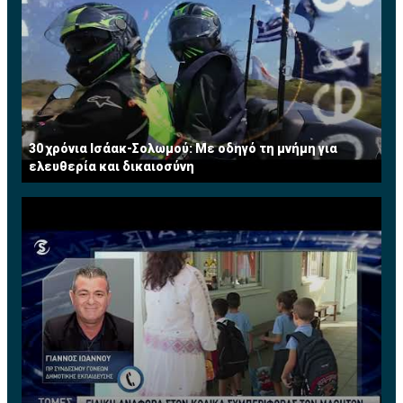
30 χρόνια Ισάακ-Σολωμού: Με οδηγό τη μνήμη για
ελευθερία και δικαιοσύνη