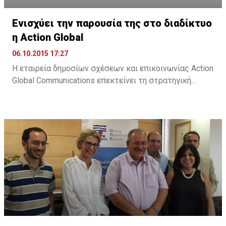
Ενισχύει την παρουσία της στο διαδίκτυο
η Action Global
06.10.2015 17:27
Η εταιρεία δημοσίων σχέσεων και επικοινωνίας Action
Global Communications επεκτείνει τη στρατηγική
της προσέγγιση στον τομέα των ψηφιακών παροχών,
μέσω της Action Digital. Όπως αναφέρει σχετική
ανακοίνωση, "στο σημερινό ταχέως μεταβαλλόμενο
διαδικτυακό περιβάλλον, η Action Digital και η Action
Global Communications θα είναι σε θέση να
προσφέρουν πλήρως ολοκληρωμένες και ...