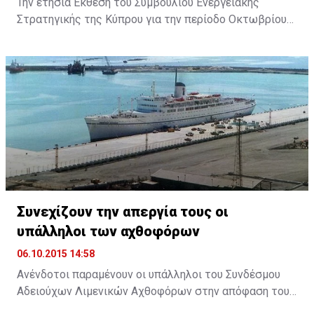
Την ετήσια Εκθεση του Συμβουλίου Ενεργειακής
Στρατηγικής της Κύπρου για την περίοδο Οκτωβρίου
2014 με Σεπτεμβρίου 2015, επέδωσε στον Πρόεδρο
της Δημοκρατίας ο Πρόεδρος του Συμβουλίου
Ανδρέας Πουλλικάς. Παραλαμβάνοντας την Έκθεση, ο
Πρόεδρος Αναστασιάδης εξήρε το ρόλο του
Συμβουλίου και ανάλογων φορέων, σημειώνοντας ότι
θα υπάρχει ακόμη μεγαλύτερη αξιοποίηση του
επιστημονικού προσωπικού ...
Συνεχίζουν την απεργία τους οι
υπάλληλοι των αχθοφόρων
06.10.2015 14:58
Ανένδοτοι παραμένουν οι υπάλληλοι του Συνδέσμου
Αδειούχων Λιμενικών Αχθοφόρων στην απόφαση τους
να απέχουν από την εργασία τους, ζητώντας την