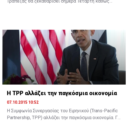
Τράπεζας θα ξεκαθαρίσει σήμερα Τετάρτη καθώς
σύμφωνα με την Cyprus Mail, ο διαχειριστής της
πρώην Λαϊκής Κρις Παύλου υπέβαλε την παραίτησή
του δηλώνοντας ότι αρκετά άντεξε. Ωστόσο, η είδηση
δεν έχει ακόμη επιβεβαιωθεί και ο κ. Παύλου
βρίσκεται στην Κεντρική Τράπεζα όπου αναμένεται να
ξεκαθαρίσει η παραμονή του ή όχι ...
H TPP αλλάζει την παγκόσμια οικονομία
07.10.2015 10:52
Η Συμφωνία Συνεργασίας του Ειρηνικού (Trans-Pacific
Partnership, TPP) αλλάζει την παγκόσμια οικονομία. Για
τον Μπαράκ Ομπάμα είναι το στοίχημα που θα