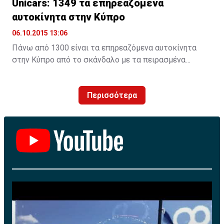
Unicars: 1349 τα επηρεαζόμενα
αυτοκίνητα στην Κύπρο
06.10.2015 13:06
Πάνω από 1300 είναι τα επηρεαζόμενα αυτοκίνητα
στην Κύπρο από το σκάνδαλο με τα πειρασμένα
λογισμικά τηςVW. H Unicars Ltd, επίσημος
αντιπρόσωπος της Volkswagen AG στην Κύπρο,
Περισσότερα
ενημερώνει για τις προσεχείς ενέργειες που αφορούν
πετρελαιοκίνητα οχήματα με κινητήρες EA 189.