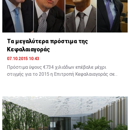
Tα μεγαλύτερα πρόστιμα της
Κεφαλαιαγοράς
07.10.2015 10:43
Πρόστιμα ύψους €734 χιλιάδων επέβαλε μέχρι
στιγμής για το 2015 η Επιτροπή Κεφαλαιαγοράς σε
εταιρείες και στελέχη οι οποίοι παραβίασαν τη
σχετική νομοθεσία. Το 2014 ήταν χρονιά ορόσημο για
την πορεία του Οργανισμού καθώς επιβλήθηκαν
πρόστιμα ύψους €8,2 εκατ., ενώ για το 2013 τα
συνολικά πρόστιμα ήταν μόλις €1,279,000.