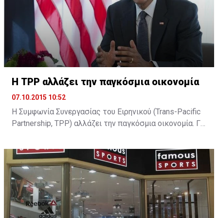
H TPP αλλάζει την παγκόσμια οικονομία
07.10.2015 10:52
Η Συμφωνία Συνεργασίας του Ειρηνικού (Trans-Pacific
Partnership, TPP) αλλάζει την παγκόσμια οικονομία. Για
τον Μπαράκ Ομπάμα είναι το στοίχημα που θα
διαμορφώσει την υστεροφημία του. Για τον Σίνζο Άμπε
είναι το στοίχημα για την επιτυχία της δοκιμαζόμενης
οικονομικής του πολιτικής. Για τον υπόλοιπο κόσμο
είναι η συμφωνία, που θα αλλάξει τα δεδομένα της
παγκόσμιας οικονομίας. ...