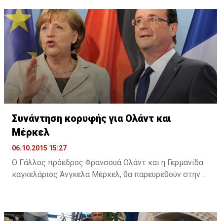
αναφέρει σχετική ανακοίνωση, με την υπογραφή του
Μανιφέστου το ΙΠΕ επιβεβαίωσε τη στήριξή του για
τη θέσπιση ενός πλαισίου για την υποστήριξη της
ίδρυσης και λειτουργίας νέων καινοτόμων
επιχειρήσεων στην Κύπρο, καθώς και τη βελτίωση του
επιχειρηματικού οικοσυστήματος.
Συνάντηση κορυφής για Ολάντ και
Μέρκελ
06.10.2015 15:27
Ο Γάλλος πρόεδρος Φρανσουά Ολάντ και η Γερμανίδα
καγκελάριος Άνγκελα Μέρκελ, θα παρευρεθούν στην
ολομέλεια του Ευρωπαϊκού Κοινοβουλίου (ΕΚ) στο
Στρασβούργο, στις 7 Οκτωβρίου, προκειμένου να
συζητήσουν με τους ευρωβουλευτές τα ζητήματα που