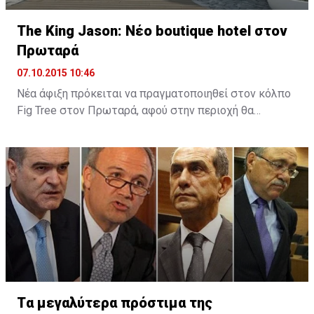
The King Jason: Νέο boutique hotel στον
Πρωταρά
07.10.2015 10:46
Νέα άφιξη πρόκειται να πραγματοποιηθεί στον κόλπο
Fig Tree στον Πρωταρά, αφού στην περιοχή θα
λειτουργήσει νέο boutique hotel με την ονομασία The
King Jason Protaras. Το νέο ξενοδοχείο θα
λειτουργήσει στα μέσα Απριλίου του 2016.
Tα μεγαλύτερα πρόστιμα της