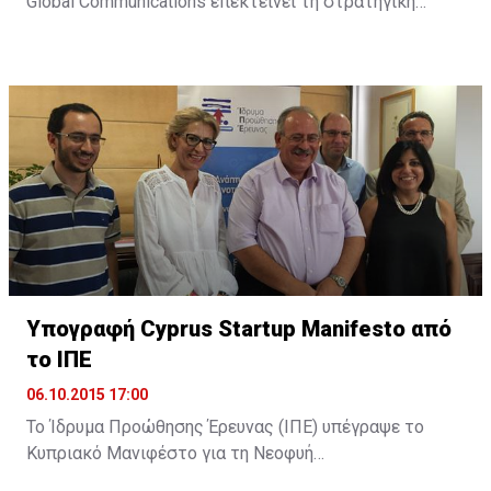
Global Communications επεκτείνει τη στρατηγική
της προσέγγιση στον τομέα των ψηφιακών παροχών,
μέσω της Action Digital. Όπως αναφέρει σχετική
ανακοίνωση, "στο σημερινό ταχέως μεταβαλλόμενο
διαδικτυακό περιβάλλον, η Action Digital και η Action
Global Communications θα είναι σε θέση να
προσφέρουν πλήρως ολοκληρωμένες και ...
Υπογραφή Cyprus Startup Manifesto από
το ΙΠΕ
06.10.2015 17:00
Το Ίδρυμα Προώθησης Έρευνας (ΙΠΕ) υπέγραψε το
Κυπριακό Μανιφέστο για τη Νεοφυή
Επιχειρηματικότητα (Cyprus Startup Manifesto). Όπως