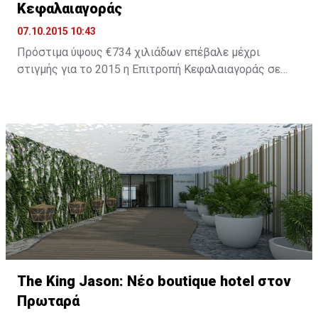
Κεφαλαιαγοράς
07.10.2015 10:43
Πρόστιμα ύψους €734 χιλιάδων επέβαλε μέχρι
στιγμής για το 2015 η Επιτροπή Κεφαλαιαγοράς σε
εταιρείες και στελέχη οι οποίοι παραβίασαν τη
σχετική νομοθεσία. Το 2014 ήταν χρονιά ορόσημο για
την πορεία του Οργανισμού καθώς επιβλήθηκαν
πρόστιμα ύψους €8,2 εκατ., ενώ για το 2013 τα
συνολικά πρόστιμα ήταν μόλις €1,279,000.
The King Jason: Νέο boutique hotel στον
Πρωταρά