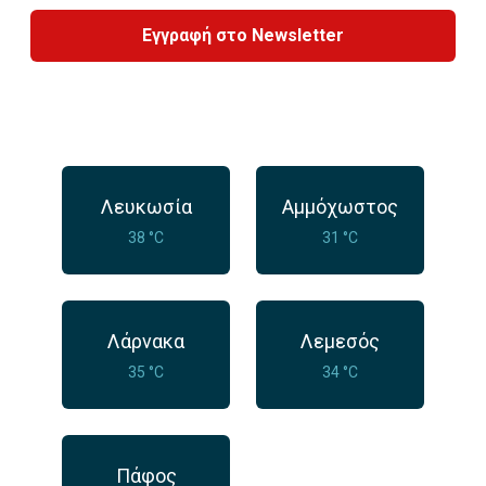
Εγγραφή στο Newsletter
Λευκωσία
Αμμόχωστος
38 °C
31 °C
Λάρνακα
Λεμεσός
35 °C
34 °C
Πάφος