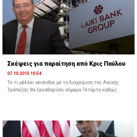
Σκέψεις για παραίτηση από Κρις Παύλου
07.10.2015 10:54
Το τι μέλλει γενέσθαι με τη διαχείριση της Λαϊκής
Τράπεζας θα ξεκαθαρίσει σήμερα Τετάρτη καθώς
σύμφωνα με την Cyprus Mail, ο διαχειριστής της
πρώην Λαϊκής Κρις Παύλου υπέβαλε την παραίτησή
του δηλώνοντας ότι αρκετά άντεξε. Ωστόσο, η είδηση
δεν έχει ακόμη επιβεβαιωθεί και ο κ. Παύλου
βρίσκεται στην Κεντρική Τράπεζα όπου αναμένεται να
ξεκαθαρίσει η παραμονή του ή όχι ...