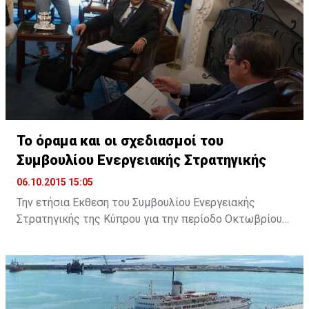
πρέπει να αντιμετωπίσει η ΕΕ.
Το όραμα και οι σχεδιασμοί του
Συμβουλίου Ενεργειακής Στρατηγικής
06.10.2015 15:05
Την ετήσια Εκθεση του Συμβουλίου Ενεργειακής
Στρατηγικής της Κύπρου για την περίοδο Οκτωβρίου
2014 με Σεπτεμβρίου 2015, επέδωσε στον Πρόεδρο
της Δημοκρατίας ο Πρόεδρος του Συμβουλίου
Ανδρέας Πουλλικάς. Παραλαμβάνοντας την Έκθεση, ο
Πρόεδρος Αναστασιάδης εξήρε το ρόλο του
Συμβουλίου και ανάλογων φορέων, σημειώνοντας ότι