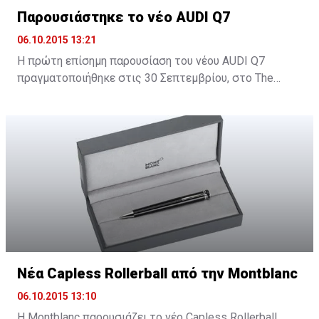
Παρουσιάστηκε το νέο AUDI Q7
06.10.2015 13:21
H πρώτη επίσημη παρουσίαση του νέου AUDI Q7
πραγματοποιήθηκε στις 30 Σεπτεμβρίου, στο Τhe
Yacht Club στη Μαρίνα Λεμεσού και δόθηκε σε όλους η
ευκαιρία να δουν από κοντά το νέο SUV της Audi.
Νέα Capless Rollerball από την Montblanc
06.10.2015 13:10
Η Montblanc παρουσιάζει το νέο Capless Rollerball