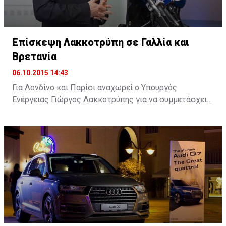
Επίσκεψη Λακκοτρύπη σε Γαλλία και
Βρετανία
06.10.2015 14:43
Για Λονδίνο και Παρίσι αναχωρεί ο Υπουργός
Ενέργειας Γιώργος Λακκοτρύπης για να συμμετάσχει
σε επιχειρηματικά φόρουμ με στόχο την προσέλκυση
επενδύσεων στην Κύπρο, ενώ θα έχει επαφές και με
εκπροσώπους ενεργειακών κολοσσών.