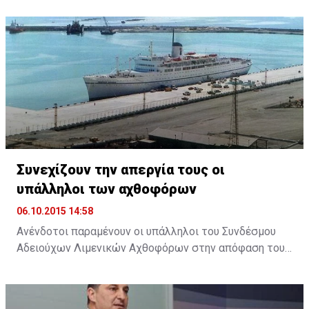
της Δημοκρατίας ο Πρόεδρος του Συμβουλίου
Ανδρέας Πουλλικάς. Παραλαμβάνοντας την Έκθεση, ο
Πρόεδρος Αναστασιάδης εξήρε το ρόλο του
Συμβουλίου και ανάλογων φορέων, σημειώνοντας ότι
θα υπάρχει ακόμη μεγαλύτερη αξιοποίηση του
επιστημονικού προσωπικού ...
Συνεχίζουν την απεργία τους οι
υπάλληλοι των αχθοφόρων
06.10.2015 14:58
Ανένδοτοι παραμένουν οι υπάλληλοι του Συνδέσμου
Αδειούχων Λιμενικών Αχθοφόρων στην απόφαση τους
να απέχουν από την εργασία τους, ζητώντας την
άμεση καταβολή της αποζημίωσης που συμφωνήθηκε,
στο πλαίσιο της εμπορικοποίησης των υπηρεσιών του