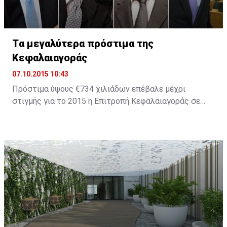
Tα μεγαλύτερα πρόστιμα της
Κεφαλαιαγοράς
07.10.2015 10:43
Πρόστιμα ύψους €734 χιλιάδων επέβαλε μέχρι
στιγμής για το 2015 η Επιτροπή Κεφαλαιαγοράς σε
εταιρείες και στελέχη οι οποίοι παραβίασαν τη
σχετική νομοθεσία. Το 2014 ήταν χρονιά ορόσημο για
την πορεία του Οργανισμού καθώς επιβλήθηκαν
πρόστιμα ύψους €8,2 εκατ., ενώ για το 2013 τα
συνολικά πρόστιμα ήταν μόλις €1,279,000.