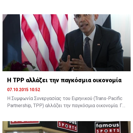
του δηλώνοντας ότι αρκετά άντεξε. Ωστόσο, η είδηση
δεν έχει ακόμη επιβεβαιωθεί και ο κ. Παύλου
βρίσκεται στην Κεντρική Τράπεζα όπου αναμένεται να
ξεκαθαρίσει η παραμονή του ή όχι ...
H TPP αλλάζει την παγκόσμια οικονομία
07.10.2015 10:52
Η Συμφωνία Συνεργασίας του Ειρηνικού (Trans-Pacific
Partnership, TPP) αλλάζει την παγκόσμια οικονομία. Για
τον Μπαράκ Ομπάμα είναι το στοίχημα που θα
διαμορφώσει την υστεροφημία του. Για τον Σίνζο Άμπε
είναι το στοίχημα για την επιτυχία της δοκιμαζόμενης