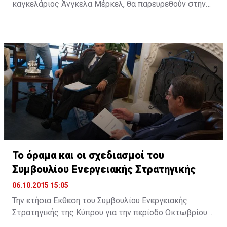
καγκελάριος Άνγκελα Μέρκελ, θα παρευρεθούν στην
ολομέλεια του Ευρωπαϊκού Κοινοβουλίου (ΕΚ) στο
Στρασβούργο, στις 7 Οκτωβρίου, προκειμένου να
συζητήσουν με τους ευρωβουλευτές τα ζητήματα που
πρέπει να αντιμετωπίσει η ΕΕ.
Το όραμα και οι σχεδιασμοί του
Συμβουλίου Ενεργειακής Στρατηγικής
06.10.2015 15:05
Την ετήσια Εκθεση του Συμβουλίου Ενεργειακής
Στρατηγικής της Κύπρου για την περίοδο Οκτωβρίου
2014 με Σεπτεμβρίου 2015, επέδωσε στον Πρόεδρο