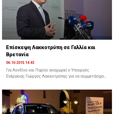
λιμανιού.
Επίσκεψη Λακκοτρύπη σε Γαλλία και
Βρετανία
06.10.2015 14:43
Για Λονδίνο και Παρίσι αναχωρεί ο Υπουργός
Ενέργειας Γιώργος Λακκοτρύπης για να συμμετάσχει
σε επιχειρηματικά φόρουμ με στόχο την προσέλκυση
επενδύσεων στην Κύπρο, ενώ θα έχει επαφές και με
εκπροσώπους ενεργειακών κολοσσών.