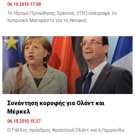
06.10.2015 17:00
Το Ίδρυμα Προώθησης Έρευνας (ΙΠΕ) υπέγραψε το
Κυπριακό Μανιφέστο για τη Νεοφυή
Επιχειρηματικότητα (Cyprus Startup Manifesto). Όπως
αναφέρει σχετική ανακοίνωση, με την υπογραφή του
Μανιφέστου το ΙΠΕ επιβεβαίωσε τη στήριξή του για
τη θέσπιση ενός πλαισίου για την υποστήριξη της
ίδρυσης και λειτουργίας νέων καινοτόμων
επιχειρήσεων στην Κύπρο, καθώς και τη βελτίωση του
επιχειρηματικού οικοσυστήματος.
Συνάντηση κορυφής για Ολάντ και
Μέρκελ
06.10.2015 15:27
Ο Γάλλος πρόεδρος Φρανσουά Ολάντ και η Γερμανίδα