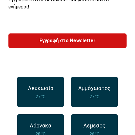
ενήμεροι!
Εγγραφή στο Newsletter
Λευκωσία
Αμμόχωστος
27 °C
27 °C
Λάρνακα
Λεμεσός
28 °C
26 °C