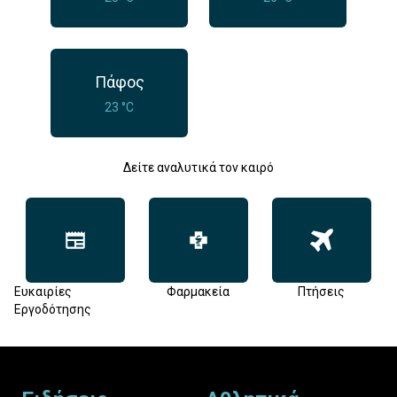
Πάφος
23 °C
Δείτε αναλυτικά τον καιρό
Ευκαιρίες
Φαρμακεία
Πτήσεις
Εργοδότησης
Footer