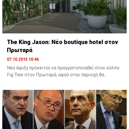
The King Jason: Νέο boutique hotel στον
Πρωταρά
07.10.2015 10:46
Νέα άφιξη πρόκειται να πραγματοποιηθεί στον κόλπο
Fig Tree στον Πρωταρά, αφού στην περιοχή θα
λειτουργήσει νέο boutique hotel με την ονομασία The
King Jason Protaras. Το νέο ξενοδοχείο θα
λειτουργήσει στα μέσα Απριλίου του 2016.