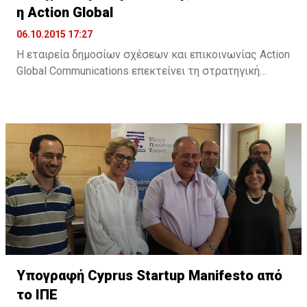
η Action Global
06.10.2015 17:27
Η εταιρεία δημοσίων σχέσεων και επικοινωνίας Action
Global Communications επεκτείνει τη στρατηγική
της προσέγγιση στον τομέα των ψηφιακών παροχών,
μέσω της Action Digital. Όπως αναφέρει σχετική
ανακοίνωση, "στο σημερινό ταχέως μεταβαλλόμενο
διαδικτυακό περιβάλλον, η Action Digital και η Action
Global Communications θα είναι σε θέση να
προσφέρουν πλήρως ολοκληρωμένες και ...
Υπογραφή Cyprus Startup Manifesto από
το ΙΠΕ