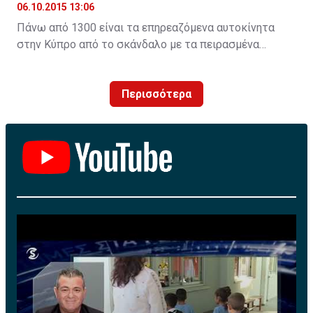
06.10.2015 13:06
Πάνω από 1300 είναι τα επηρεαζόμενα αυτοκίνητα
στην Κύπρο από το σκάνδαλο με τα πειρασμένα
λογισμικά τηςVW. H Unicars Ltd, επίσημος
αντιπρόσωπος της Volkswagen AG στην Κύπρο,
Περισσότερα
ενημερώνει για τις προσεχείς ενέργειες που αφορούν
πετρελαιοκίνητα οχήματα με κινητήρες EA 189.