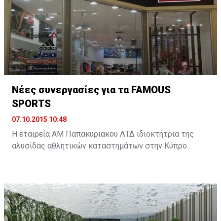
οικονομικής του πολιτικής. Για τον υπόλοιπο κόσμο
είναι η συμφωνία, που θα αλλάξει τα δεδομένα της
παγκόσμιας οικονομίας. ...
Νέες συνεργασίες για τα FAMOUS
SPORTS
07.10.2015 10:48
Η εταιρεία ΑΜ Παπακυριακου ΛΤΔ ιδιοκτήτρια της
αλυσίδας αθλητικών καταστημάτων στην Κύπρο
FAMOUS SPORTS διευρύνει περαιτέρω την γκάμα των
προϊόντων που αντιπροσωπεύουν στην κυπριακή
αγορά με δυο νέες συνεργασίες.